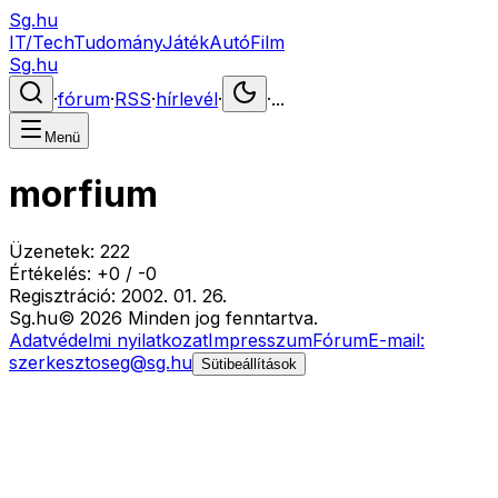
Sg.hu
IT/Tech
Tudomány
Játék
Autó
Film
Sg.hu
·
fórum
·
RSS
·
hírlevél
·
·
...
Menü
morfium
Üzenetek:
222
Értékelés:
+
0
/
-
0
Regisztráció:
2002. 01. 26.
Sg
.hu
©
2026
Minden jog fenntartva.
Adatvédelmi nyilatkozat
Impresszum
Fórum
E-mail:
szerkesztoseg@sg.hu
Sütibeállítások