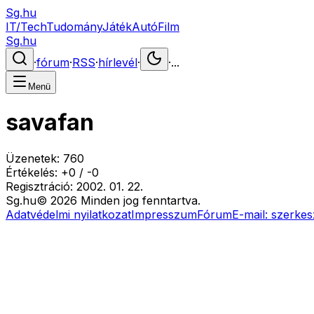
Sg.hu
IT/Tech
Tudomány
Játék
Autó
Film
Sg.hu
·
fórum
·
RSS
·
hírlevél
·
·
...
Menü
savafan
Üzenetek:
760
Értékelés:
+
0
/
-
0
Regisztráció:
2002. 01. 22.
Sg
.hu
©
2026
Minden jog fenntartva.
Adatvédelmi nyilatkozat
Impresszum
Fórum
E-mail:
szerkes