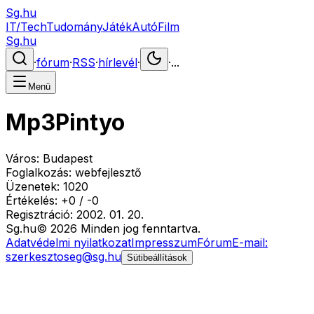
Sg.hu
IT/Tech
Tudomány
Játék
Autó
Film
Sg.hu
·
fórum
·
RSS
·
hírlevél
·
·
...
Menü
Mp3Pintyo
Város:
Budapest
Foglalkozás:
webfejlesztő
Üzenetek:
1020
Értékelés:
+
0
/
-
0
Regisztráció:
2002. 01. 20.
Sg
.hu
©
2026
Minden jog fenntartva.
Adatvédelmi nyilatkozat
Impresszum
Fórum
E-mail:
szerkesztoseg@sg.hu
Sütibeállítások