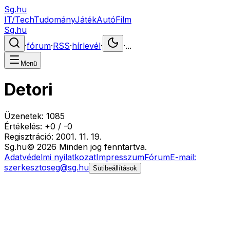
Sg.hu
IT/Tech
Tudomány
Játék
Autó
Film
Sg.hu
·
fórum
·
RSS
·
hírlevél
·
·
...
Menü
Detori
Üzenetek:
1085
Értékelés:
+
0
/
-
0
Regisztráció:
2001. 11. 19.
Sg
.hu
©
2026
Minden jog fenntartva.
Adatvédelmi nyilatkozat
Impresszum
Fórum
E-mail:
szerkesztoseg@sg.hu
Sütibeállítások