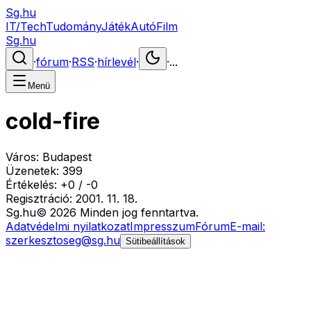
Sg.hu
IT/Tech
Tudomány
Játék
Autó
Film
Sg.hu
·
fórum
·
RSS
·
hírlevél
·
·
...
Menü
cold-fire
Város:
Budapest
Üzenetek:
399
Értékelés:
+
0
/
-
0
Regisztráció:
2001. 11. 18.
Sg
.hu
©
2026
Minden jog fenntartva.
Adatvédelmi nyilatkozat
Impresszum
Fórum
E-mail:
szerkesztoseg@sg.hu
Sütibeállítások