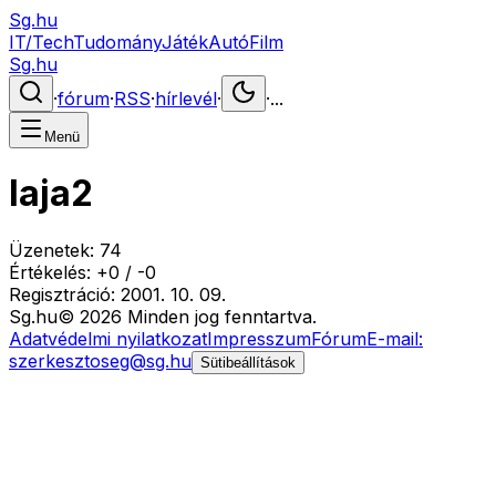
Sg.hu
IT/Tech
Tudomány
Játék
Autó
Film
Sg.hu
·
fórum
·
RSS
·
hírlevél
·
·
...
Menü
laja2
Üzenetek:
74
Értékelés:
+
0
/
-
0
Regisztráció:
2001. 10. 09.
Sg
.hu
©
2026
Minden jog fenntartva.
Adatvédelmi nyilatkozat
Impresszum
Fórum
E-mail:
szerkesztoseg@sg.hu
Sütibeállítások