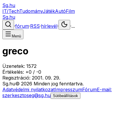
Sg.hu
IT/Tech
Tudomány
Játék
Autó
Film
Sg.hu
·
fórum
·
RSS
·
hírlevél
·
·
...
Menü
greco
Üzenetek:
1572
Értékelés:
+
0
/
-
0
Regisztráció:
2001. 09. 29.
Sg
.hu
©
2026
Minden jog fenntartva.
Adatvédelmi nyilatkozat
Impresszum
Fórum
E-mail:
szerkesztoseg@sg.hu
Sütibeállítások