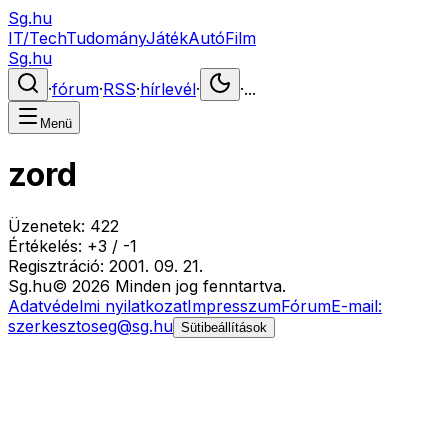
Sg.hu
IT/Tech
Tudomány
Játék
Autó
Film
Sg.hu
·
fórum
·
RSS
·
hírlevél
·
·
...
Menü
zord
Üzenetek:
422
Értékelés:
+
3
/
-
1
Regisztráció:
2001. 09. 21.
Sg
.hu
©
2026
Minden jog fenntartva.
Adatvédelmi nyilatkozat
Impresszum
Fórum
E-mail:
szerkesztoseg@sg.hu
Sütibeállítások