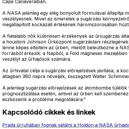
Cape Canaveralban.
A NASA jelenleg egy elég bonyolult formulával állapítja 
veszélyesnek. Mivel az ismeretek a sugárzási környezetrő
megállapított kockázati értékének háromszorosában húzt
A fiatalabb nők különösen érzékenyek az űrsugárzás által 
a houstoni Johnson Űrközpont sugárzástani részlegének ig
lenne képes eltölteni az űrben, mielőtt beleütközne a NA
forrásból érkezik: a Napból, a Föld mágneses mezejében f
veszélyt az űrhajósok számára.
Az űrhivatal célja a sugárzási előrejelzések javítása, a k
átlagban 380 napra növeljék, összegzett Walter Schimme
A jelenlegi sugárzási előrejelzések az atombomba túlél
prognosztizálása esetén, amivel az űrben kell szembenéz
eszközeink a probléma megoldására."
Kapcsolódó cikkek és linkek
Prada űrruhában fognak sétálni a Holdon a NASA űrhajó