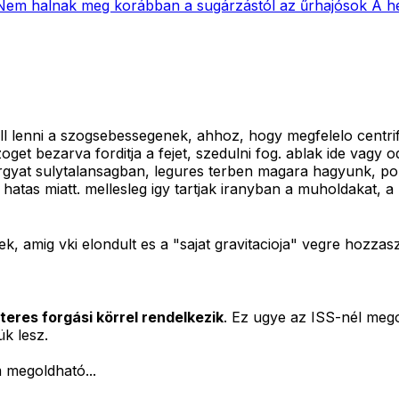
Nem halnak meg korábban a sugárzástól az űrhajósok
A h
l lenni a szogsebessegenek, ahhoz, hogy megfelelo centrif
get bezarva forditja a fejet, szedulni fog. ablak ide vagy 
 targyat sulytalansagban, legures terben magara hagyunk, p
hatas miatt. mellesleg igy tartjak iranyban a muholdakat, a 
 amig vki elondult es a "sajat gravitacioja" vegre hozzaszor
teres forgási körrel rendelkezik
. Ez ugye az ISS-nél mego
k lesz.
 megoldható...