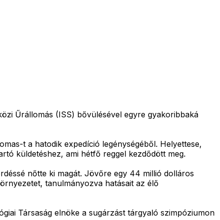
tközi Űrállomás (ISS) bővülésével egyre gyakoribbaká
mas-t a hatodik expedíció legénységéből. Helyettese,
rtó küldetéshez, ami hétfő reggel kezdődött meg.
éssé nőtte ki magát. Jövőre egy 44 millió dolláros
környezetet, tanulmányozva hatásait az élő
giai Társaság elnöke a sugárzást tárgyaló szimpóziumon