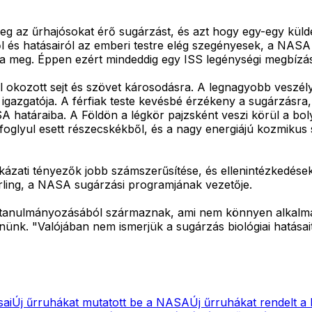
meg az űrhajósokat érő sugárzást, és azt hogy egy-egy kül
l és hatásairól az emberi testre elég szegényesek, a NASA
a meg. Éppen ezért mindeddig egy ISS legénységi megbízás
okozott sejt és szövet károsodásra. A legnagyobb veszélyt 
azgatója. A férfiak teste kevésbé érzékeny a sugárzásra, 
SA határaiba. A Földön a légkör pajzsként veszi körül a bo
oglyul esett részecskékből, és a nagy energiájú kozmikus 
ockázati tényezők jobb számszerűsítése, és ellenintézkedése
rling, a NASA sugárzási programjának vezetője.
ők tanulmányozásából származnak, ami nem könnyen alkalma
nünk. "Valójában nem ismerjük a sugárzás biológiai hatás
sai
Új űrruhákat mutatott be a NASA
Új űrruhákat rendelt 