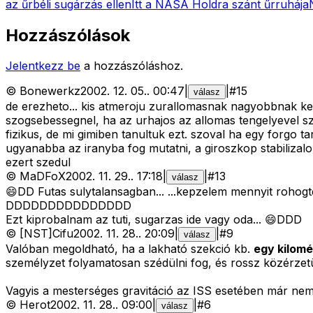
az űrbéli sugárzás ellen
Itt a NASA Holdra szánt űrruhája
Hozzászólások
Jelentkezz be
a hozzászóláshoz.
©
Bonewerkz
2002. 12. 05.
.
00:47
|
|
#
15
válasz
de erezheto... kis atmeroju zurallomasnak nagyobbnak kel
szogsebessegnel, ha az urhajos az allomas tengelyevel szo
fizikus, de mi gimiben tanultuk ezt. szoval ha egy forgo
ugyanabba az iranyba fog mutatni, a giroszkop stabilizalo 
ezert szedul
©
MaDFoX
2002. 11. 29.
.
17:18
|
|
#
13
válasz
😄DD Futas sulytalansagban... ...kepzelem mennyit rohogtek,
DDDDDDDDDDDDDDD
Ezt kiprobalnam az tuti, sugarzas ide vagy oda... 😄DDD
©
[NST]Cifu
2002. 11. 28.
.
20:09
|
|
#
9
válasz
Valóban megoldható, ha a lakható szekció kb.
egy kilomé
személyzet folyamatosan szédülni fog, és rossz közérzetü
Vagyis a mesterséges gravitáció az ISS esetében már nem
©
Herot
2002. 11. 28.
.
09:00
|
|
#
6
válasz