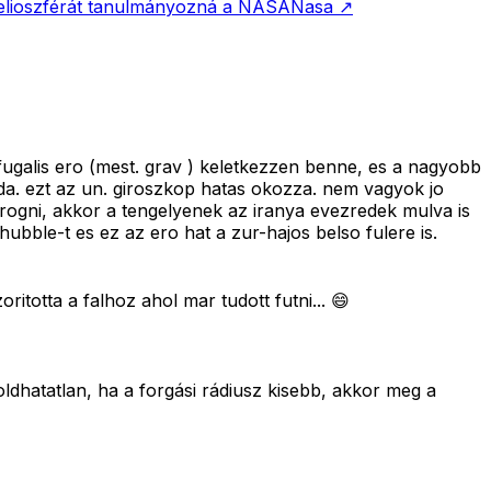
elioszférát tanulmányozná a NASA
Nasa
↗
ugalis ero (mest. grav ) keletkezzen benne, es a nagyobb
oda. ezt az un. giroszkop hatas okozza. nem vagyok jo
orogni, akkor a tengelyenek az iranya evezredek mulva is
hubble-t es ez az ero hat a zur-hajos belso fulere is.
itotta a falhoz ahol mar tudott futni... 😄
ldhatatlan, ha a forgási rádiusz kisebb, akkor meg a