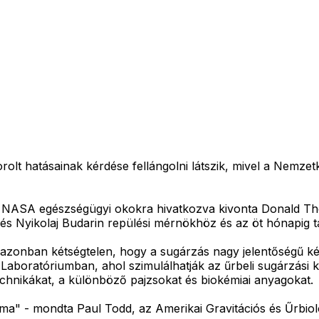
olt hatásainak kérdése fellángolni látszik, mivel a Nemze
a NASA egészségügyi okokra hivatkozva kivonta Donald Tho
s Nyikolaj Budarin repülési mérnökhöz és az öt hónapig ta
onban kétségtelen, hogy a sugárzás nagy jelentőségű kérd
Laboratóriumban, ahol szimulálhatják az űrbeli sugárzási 
chnikákat, a különböző pajzsokat és biokémiai anyagokat.
 - mondta Paul Todd, az Amerikai Gravitációs és Űrbioló