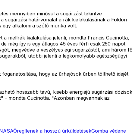
detés mennyiben minősül a sugárzást tekintve
 a sugárzási határvonalat a rák kialakulásának a Földön
 egy alkalomra szóló munka volt.
a mellrák kialakulása jelenti, mondta Francis Cucinotta,
de még így is egy átlagos 45 éves férfi csak 250 napot
lygót, megvédve a veszélyes égi sugárzástól, ami három fő
sugarakból, utóbbi jelenti a legkomolyabb egészségügyi
k foganatosítása, hogy az űrhajósok űrben tölthető idejét
zható hosszabb távú, kisebb energiájú sugárzási dózisok
ait" - mondta Cucinotta. "Azonban megvannak az
a NASA
Öregítenek a hosszú űrküldetések
Gomba védene