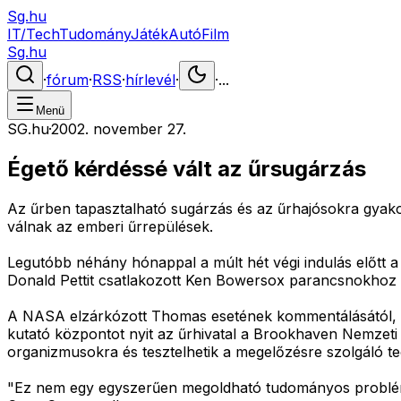
Sg.hu
IT/Tech
Tudomány
Játék
Autó
Film
Sg.hu
·
fórum
·
RSS
·
hírlevél
·
·
...
Menü
SG.hu
·
2002. november 27.
Égető kérdéssé vált az űrsugárzás
Az űrben tapasztalható sugárzás és az űrhajósokra gyakor
válnak az emberi űrrepülések.
Legutóbb néhány hónappal a múlt hét végi indulás előtt 
Donald Pettit csatlakozott Ken Bowersox parancsnokhoz é
A NASA elzárkózott Thomas esetének kommentálásától, az
kutató központot nyit az űrhivatal a Brookhaven Nemzeti 
organizmusokra és tesztelhetik a megelőzésre szolgáló te
"Ez nem egy egyszerűen megoldható tudományos probléma"