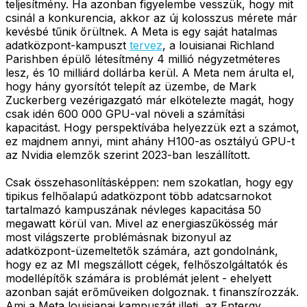
teljesítmény. Ha azonban figyelembe vesszük, hogy mit
csinál a konkurencia, akkor az új kolosszus mérete már
kevésbé tűnik őrültnek. A Meta is egy saját hatalmas
adatközpont-kampuszt
tervez
, a louisianai Richland
Parishben épülő létesítmény 4 millió négyzetméteres
lesz, és 10 milliárd dollárba kerül. A Meta nem árulta el,
hogy hány gyorsítót telepít az üzembe, de Mark
Zuckerberg vezérigazgató már elkötelezte magát, hogy
csak idén 600 000 GPU-val növeli a számítási
kapacitást. Hogy perspektívába helyezzük ezt a számot,
ez majdnem annyi, mint ahány H100-as osztályú GPU-t
az Nvidia elemzők szerint 2023-ban leszállított.
Csak összehasonlításképpen: nem szokatlan, hogy egy
tipikus felhőalapú adatközpont több adatcsarnokot
tartalmazó kampuszának névleges kapacitása 50
megawatt körül van. Mivel az energiaszűkösség már
most világszerte problémásnak bizonyul az
adatközpont-üzemeltetők számára, azt gondolnánk,
hogy ez az MI megszállott cégek, felhőszolgáltatók és
modellépítők számára is problémát jelent - ehelyett
azonban saját erőműveiken dolgoznak. t finanszírozzák.
Ami a Meta louisianai kampuszát illeti, az Entergy