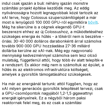
indul csak igazán a buli: néhány igazán monstre
számítási projekt építése kezdődik meg. Az eddig
nyilvánosságra hozott legnagyobbak közé tartozik az
xAI terve, hogy Colossus szuperszámítógépét a már
most is lenyűgöző 100 000 GPU-ról egymillióra
bővíti
.
Még ha sikerülne is a cégnek elegendő GPU-t
beszerezni ehhez az új Colossushoz, a működtetéséhez
szükséges energia és hűtés - a tőkéről nem is beszélve -
óriási. 30-40 000 dolláros darabonkénti árral számolva
további 900 000 GPU hozzáadása 27-36 milliárd
dollárba kerülne az xAI-nak. Még egy nagyvonalú
mennyiségi kedvezménnyel számolva sem lesz olcsó
mulatság, függetlenül attól, hogy több év alatt telepítik-e
a rendszert. És akkor még nem is számoltuk az épület, a
hűtés és az elektromos infrastruktúra költségeit,
amelyek a gyorsítók támogatásához szükségesek.
Ha már az energiánál tartunk: attól függően, hogy az
xAI milyen generációs gyorsítók telepítését tervezi, csak
a GPU-csomópontok nagyjából 1,2-1,5 gigawattnyi
energiát igényelnek. Ez a négyből három paksi
reaktornak felel meg, és ez csak a számítási