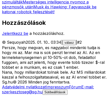
szimulálták
Mesterséges intelligencia nyomoz a
pénzmosók után
Musk és Hawking: Fagyasszák be
katonai robotok fejlesztését!
Hozzászólások
Jelentkezz be
a hozzászóláshoz.
©
Sequoyah
2025. 01. 10.
.
03:34
|
|
#
2
válasz
Persze, hogy megvan, es nagyjabol mindenki tudja is
hogy mi az. Mar ma is sok penzt termel az AI. Az en
termelekenysegemen pl 10-50%-ot dob, feladattol
fuggoen, ami azt jelenti, hogy evente tobb tizezer $-ral
tobbet er a munkam, es ez csak 1 ember.
Nana, hogy milliardokat tolnak bele. Az MS milliardokat
kaszal a felhoszolgaltatasaival, es az AI ennel tobbet er.
Sg
.hu
©
2026
Minden jog fenntartva.
Adatvédelmi nyilatkozat
Impresszum
Fórum
E-mail:
szerkesztoseg@sg.hu
Sütibeállítások