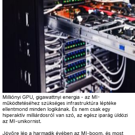
Milliónyi GPU, gigawattnyi energia - az MI-
működtetéséhez szükséges infrastruktúra léptéke
ellentmond minden logikának. És nem csak egy
hiperaktív milliárdosról van szó, az egész iparág üldözi
az MI-unikornist.
Jövőre lép a harmadik évében az MI-boom, és most