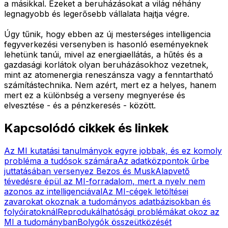
a másikkal. Ezeket a beruházásokat a világ néhány
legnagyobb és legerősebb vállalata hajtja végre.
Úgy tűnik, hogy ebben az új mesterséges intelligencia
fegyverkezési versenyben is hasonló eseményeknek
lehetünk tanúi, mivel az energiaellátás, a hűtés és a
gazdasági korlátok olyan beruházásokhoz vezetnek,
mint az atomenergia reneszánsza vagy a fenntartható
számítástechnika. Nem azért, mert ez a helyes, hanem
mert ez a különbség a verseny megnyerése és
elvesztése - és a pénzkeresés - között.
Kapcsolódó cikkek és linkek
Az MI kutatási tanulmányok egyre jobbak, és ez komoly
probléma a tudósok számára
Az adatközpontok űrbe
juttatásában versenyez Bezos és Musk
Alapvető
tévedésre épül az MI-forradalom, mert a nyelv nem
azonos az intelligenciával
Az MI-cégek letöltései
zavarokat okoznak a tudományos adatbázisokban és
folyóiratoknál
Reprodukálhatósági problémákat okoz az
MI a tudományban
Bolygók összeütközését