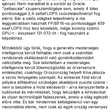
igényel. Nem maradhat ki a sorból az Oracle
"zettascale” szuperszámítógépe sem, amely 4 bites
pontossággal 2,4 zettaFLOPS csúcsteljesítményt fog
elérni. Bár a valós világbeli teljesítmény a ma
leggyakrabban használt FP/BF16-os pontossággal 459
exaFLOPS-hoz lesz közelebb, mégis komoly számú
GPU-t - összesen 131 072-őt - fog használni a
képzéshez.
MIndebből úgy tűnik, hogy a generatív mesterséges
intelligencia körüli felhajtás nem csak a számítási
rendszerek skálázásáról való gondolkodásmódot
változtatta meg. Sok tekintetben a mesterséges
intelligencia körüli tőkemozgósítás az űrversenyre
emlékeztet, csakhogy Oroszország helyett Kína játssza
a vörös fenyegetés szerepét. Az emberek Föld körüli
pályára állításához szükséges akadályok puszta száma -
nem is beszélve a Hold eléréséről - arra kényszerítette a
tudósokat és mérnököket, hogy leküzdjék a kihívásokat
és olyan technológiát fejlesszenek, amely a világ egészét
előre vitte. És bár mindennek kétségtelenül van egy
nacionalista eleme, nem csak az egyik ország versenyez