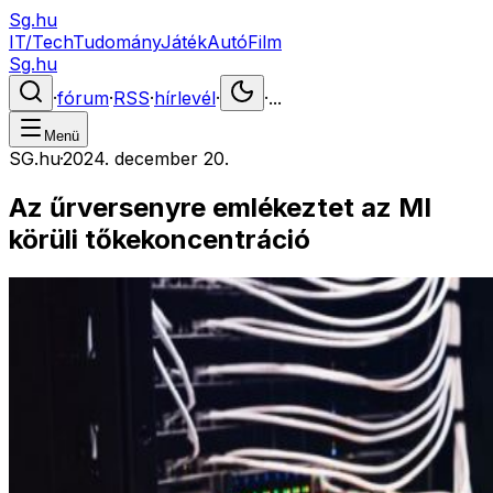
Sg.hu
IT/Tech
Tudomány
Játék
Autó
Film
Sg.hu
·
fórum
·
RSS
·
hírlevél
·
·
...
Menü
SG.hu
·
2024. december 20.
Az űrversenyre emlékeztet az MI
körüli tőkekoncentráció