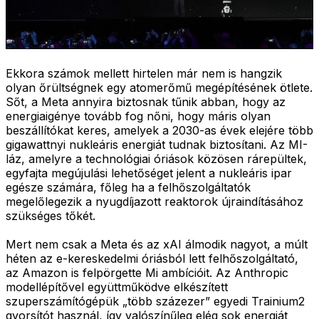
Ekkora számok mellett hirtelen már nem is hangzik
olyan őrültségnek egy atomerőmű megépítésének ötlete.
Sőt, a Meta annyira biztosnak tűnik abban, hogy az
energiaigénye tovább fog nőni, hogy máris olyan
beszállítókat keres, amelyek a 2030-as évek elejére több
gigawattnyi nukleáris energiát tudnak biztosítani. Az MI-
láz, amelyre a technológiai óriások közösen rárepültek,
egyfajta megújulási lehetőséget jelent a nukleáris ipar
egésze számára, főleg ha a felhőszolgáltatók
megelőlegezik a nyugdíjazott reaktorok újraindításához
szükséges tőkét.
Mert nem csak a Meta és az xAI álmodik nagyot, a múlt
héten az e-kereskedelmi óriásból lett felhőszolgáltató,
az Amazon is felpörgette Mi ambícióit. Az Anthropic
modellépítővel együttműködve elkészített
szuperszámítógépük „több százezer” egyedi Trainium2
gyorsítót használ, így valószínűleg elég sok energiát