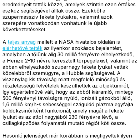
eredményeit tették közzé, amelyek szintén ezen értékes
eszköz segítségével álltak össze. Ezekből a
szupermasszív fekete lyukakra, valamint azok
szerepére vonatkozóan vonhatunk le újabb
következtetéseket.
A
teljes anyag
mellett a NASA hivatalos oldalán is
elérhetővé tették
az ilyenkor szokásos bejelentést,
amelyben a tőlünk alig 30 millió fényévre elhelyezkedő,
a Henize 2-10 névre keresztelt törpegalaxist, valamint az
abban elhelyezkedő szupernagy fekete lyukat vették
közelebbről szemügyre, a Hubble segítségével. A
viszonylag kis távolság miatt megfelelő minőségű és
részletességű felvételek készülhettek az objektumról,
így egyértelművé vált, hogy az abból kiáramló, mintegy
500 fényévnyi távolságra nyúló, ionizált gázokból álló,
1,6 millió km/h-s sebességgel száguldó plazma egyfajta
köldökzsinórként funkcionál, amely magát a fekete
lyukat és az attól nagyjából 230 fényévre lévő, a
csillagképződés folyamatát mutató régiót köti össze.
Hasonló jelenséget már korábban is megfigyeltek ilyen