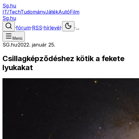
Sg.hu
IT/Tech
Tudomány
Játék
Autó
Film
Sg.hu
·
fórum
·
RSS
·
hírlevél
·
·
...
Menü
SG.hu
·
2022. január 25.
Csillagképződéshez kötik a fekete
lyukakat