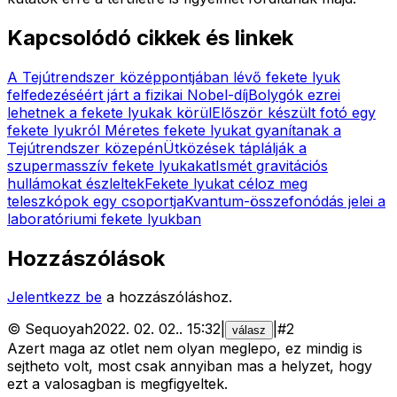
Kapcsolódó cikkek és linkek
A Tejútrendszer középpontjában lévő fekete lyuk
felfedezéséért járt a fizikai Nobel-díj
Bolygók ezrei
lehetnek a fekete lyukak körül
Először készült fotó egy
fekete lyukról
Méretes fekete lyukat gyanítanak a
Tejútrendszer közepén
Ütközések táplálják a
szupermasszív fekete lyukakat
Ismét gravitációs
hullámokat észleltek
Fekete lyukat céloz meg
teleszkópok egy csoportja
Kvantum-összefonódás jelei a
laboratóriumi fekete lyukban
Hozzászólások
Jelentkezz be
a hozzászóláshoz.
©
Sequoyah
2022. 02. 02.
.
15:32
|
|
#
2
válasz
Azert maga az otlet nem olyan meglepo, ez mindig is
sejtheto volt, most csak annyiban mas a helyzet, hogy
ezt a valosagban is megfigyeltek.