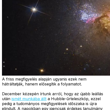
A friss megfigyelés alapján ugyanis ezek nem
hátráltatják, hanem elősegítik a folyamatot.
December közepén írtunk arról, hogy az újabb leállás
után
ismét munkába állt
a Hubble-űrteleszkóp, ezzel
pedig a tudományos megfigyelések időszaka is újra
elindult. A napokban egy igencsak érdekes tanulmány