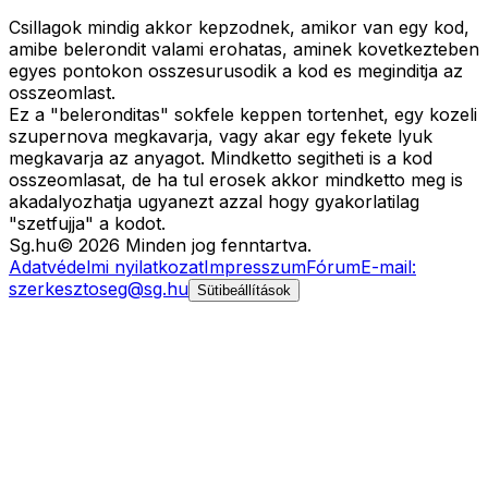
Csillagok mindig akkor kepzodnek, amikor van egy kod,
amibe belerondit valami erohatas, aminek kovetkezteben
egyes pontokon osszesurusodik a kod es meginditja az
osszeomlast.
Ez a "beleronditas" sokfele keppen tortenhet, egy kozeli
szupernova megkavarja, vagy akar egy fekete lyuk
megkavarja az anyagot. Mindketto segitheti is a kod
osszeomlasat, de ha tul erosek akkor mindketto meg is
akadalyozhatja ugyanezt azzal hogy gyakorlatilag
"szetfujja" a kodot.
Sg
.hu
©
2026
Minden jog fenntartva.
Adatvédelmi nyilatkozat
Impresszum
Fórum
E-mail:
szerkesztoseg@sg.hu
Sütibeállítások