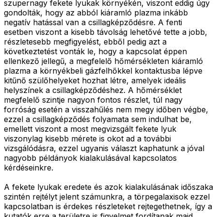
szupernagy fekete lyukak környékén, viszont eddig úgy
gondolták, hogy az abból kiáramló plazma inkább
negatív hatással van a csillagképződésre. A fenti
esetben viszont a kisebb távolság lehetővé tette a jobb,
részletesebb megfigyelést, ebből pedig azt a
következtetést vonták le, hogy a kapcsolat éppen
ellenkező jellegű, a megfelelő hőmérsékleten kiáramló
plazma a környékbeli gázfelhőkkel kontaktusba lépve
kitűnő szülőhelyeket hozhat létre, amelyek ideális
helyszínek a csillagképződéshez. A hőmérséklet
megfelelő szintje nagyon fontos részlet, túl nagy
forróság esetén a visszahűlés nem megy időben végbe,
ezzel a csillagképződés folyamata sem indulhat be,
emellett viszont a most megvizsgált fekete lyuk
viszonylag kisebb mérete is okot ad a további
vizsgálódásra, ezzel ugyanis választ kaphatunk a jóval
nagyobb példányok kialakulásával kapcsolatos
kérdéseinkre.
A fekete lyukak eredete és azok kialakulásának időszaka
szintén rejtélyt jelent számunkra, a törpegalaxisok ezzel
kapcsolatban is érdekes részleteket rejtegethetnek, így a
kutatók erre a területre is figyelmet fordítanak majd.