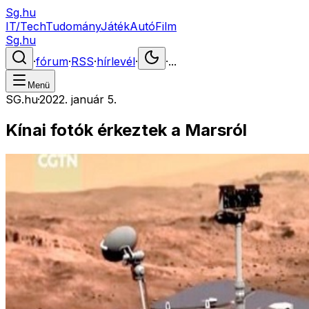
Sg.hu
IT/Tech
Tudomány
Játék
Autó
Film
Sg.hu
·
fórum
·
RSS
·
hírlevél
·
·
...
Menü
SG.hu
·
2022. január 5.
Kínai fotók érkeztek a Marsról