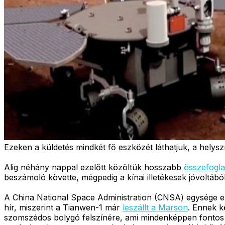
Ezeken a küldetés mindkét fő eszközét láthatjuk, a helyszí
Alig néhány nappal ezelőtt közöltük hosszabb
összefogla
beszámoló követte, mégpedig a kínai illetékesek jóvoltából
A China National Space Administration (CNSA) egysége er
hír, miszerint a Tianwen-1 már
leszállt a Marson
. Ennek k
szomszédos bolygó felszínére, ami mindenképpen fontos e