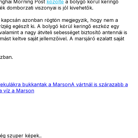
anghai Morning Post
közölte
a bolygó körül keringő
k domborzati viszonyai is jól kivehetők.
bi kapcsán azonban rögtön megjegyzik, hogy nem a
ízjég egészít ki. A bolygó körül keringő eszköz egy
amint a nagy átviteli sebességet biztosító antennái is
t keltve saját jellemzőivel. A marsjáró ezalatt saját
szban.
ekulákra bukkantak a Marson
A vártnál is szárazabb a
 a víz a Marson
ég szuper képek..