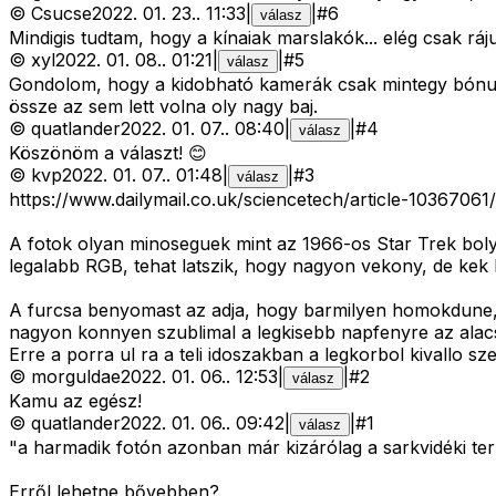
©
Csucse
2022. 01. 23.
.
11:33
|
|
#
6
válasz
Mindigis tudtam, hogy a kínaiak marslakók... elég csak ráj
©
xyl
2022. 01. 08.
.
01:21
|
|
#
5
válasz
Gondolom, hogy a kidobható kamerák csak mintegy bónuszt
össze az sem lett volna oly nagy baj.
©
quatlander
2022. 01. 07.
.
08:40
|
|
#
4
válasz
Köszönöm a választ! 😊
©
kvp
2022. 01. 07.
.
01:48
|
|
#
3
válasz
https://www.dailymail.co.uk/sciencetech/article-10367061
A fotok olyan minoseguek mint az 1966-os Star Trek bolyg
legalabb RGB, tehat latszik, hogy nagyon vekony, de kek l
A furcsa benyomast az adja, hogy barmilyen homokdune, am
nagyon konnyen szublimal a legkisebb napfenyre az alacson
Erre a porra ul ra a teli idoszakban a legkorbol kivallo sz
©
morguldae
2022. 01. 06.
.
12:53
|
|
#
2
válasz
Kamu az egész!
©
quatlander
2022. 01. 06.
.
09:42
|
|
#
1
válasz
"a harmadik fotón azonban már kizárólag a sarkvidéki terü
Erről lehetne bővebben?