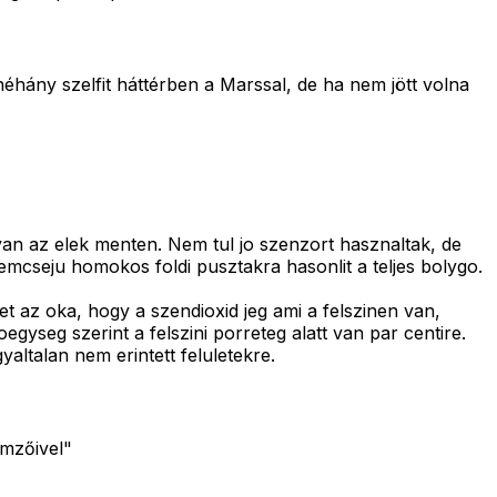
hány szelfit háttérben a Marssal, de ha nem jött volna
an az elek menten. Nem tul jo szenzort hasznaltak, de
emcseju homokos foldi pusztakra hasonlit a teljes bolygo.
t az oka, hogy a szendioxid jeg ami a felszinen van,
yseg szerint a felszini porreteg alatt van par centire.
yaltalan nem erintett feluletekre.
emzőivel"