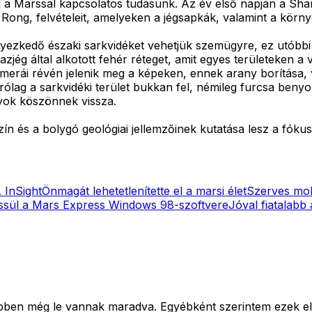
 a Marssal kapcsolatos tudásunk. Az év első napján a Sh
Rong, felvételeit, amelyeken a jégsapkák, valamint a környé
elyezkedő északi sarkvidéket vehetjük szemügyre, ez utób
jég által alkotott fehér réteget, amit egyes területeken a v
erái révén jelenik meg a képeken, ennek arany borítása, val
g a sarkvidéki terület bukkan fel, némileg furcsa benyomás
nyok köszönnek vissza.
ín és a bolygó geológiai jellemzőinek kutatása lesz a fóku
 InSight
Önmagát lehetetlenítette el a marsi élet
Szerves mol
issül a Mars Express Windows 98-szoftvere
Jóval fiatalabb
bben még le vannak maradva. Egyébként szerintem ezek el