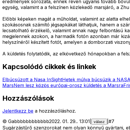
eredmények sorozata, ennek révén ugyanis tovább bővül
egység, valamint a a felszínen közlekedő marsjáró, a Zhu 
Előbbi képeken magát a műholdat, valamint az alatta elh
szokásosnak számító jégsapkákat láthatjuk, hanem a száraz
lecsatolható érzékelő, valamint annak nagy felbontású kam
megjelennek azokon, a harmadik fotón azonban már kizáróla
helyszínéről készített fotót, amelyen a domborzati viszo
A küldetés folytatódik, az elkövetkező hónapokban a felsz
Kapcsolódó cikkek és linkek
Elbúcsúzott a Nasa InSight
Hetek múlva búcsúzik a NASA
Mars
Nem lesz közös európai-orosz küldetés a Marsra
Fr
Hozzászólások
Jelentkezz be
a hozzászóláshoz.
©
Gabbbbbbbbbbbb
2022. 01. 29.
.
13:01
|
|
#
7
válasz
Sugárzástűrő szenzorokat nem olyan könnyű gyártani, e