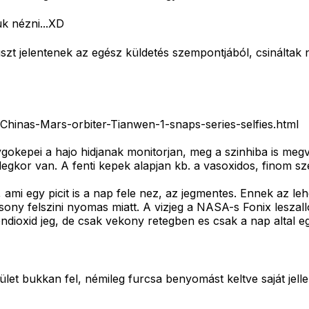
uk nézni...XD
 jelentenek az egész küldetés szempontjából, csináltak né
/Chinas-Mars-orbiter-Tianwen-1-snaps-series-selfies.html
okepei a hajo hidjanak monitorjan, meg a szinhiba is megv
egkor van. A fenti kepek alapjan kb. a vasoxidos, finom sz
i egy picit is a nap fele nez, az jegmentes. Ennek az lehe
y felszini nyomas miatt. A vizjeg a NASA-s Fonix leszalloeg
endioxid jeg, de csak vekony retegben es csak a nap altal eg
let bukkan fel, némileg furcsa benyomást keltve saját jell