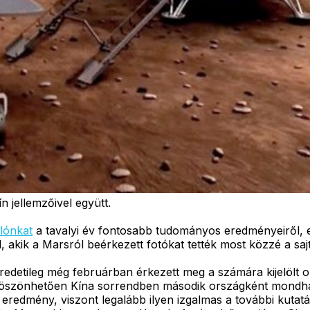
n jellemzőivel együtt.
lónkat
a tavalyi év fontosabb tudományos eredményeiről, e
, akik a Marsról beérkezett fotókat tették most közzé a saj
edetileg még februárban érkezett meg a számára kijelölt o
öszönhetően Kína sorrendben második országként mondhatja 
redmény, viszont legalább ilyen izgalmas a további kutat