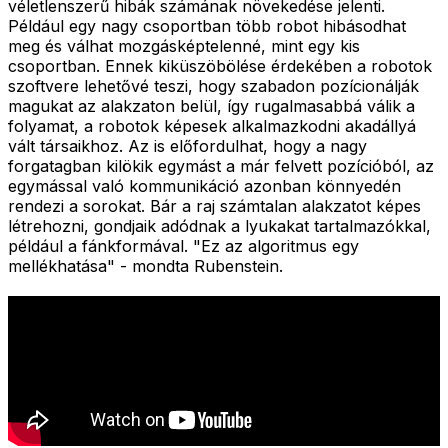
véletlenszerű hibák számának növekedése jelenti.
Például egy nagy csoportban több robot hibásodhat
meg és válhat mozgásképtelenné, mint egy kis
csoportban. Ennek kiküszöbölése érdekében a robotok
szoftvere lehetővé teszi, hogy szabadon pozícionálják
magukat az alakzaton belül, így rugalmasabbá válik a
folyamat, a robotok képesek alkalmazkodni akadállyá
vált társaikhoz. Az is előfordulhat, hogy a nagy
forgatagban kilökik egymást a már felvett pozícióból, az
egymással való kommunikáció azonban könnyedén
rendezi a sorokat. Bár a raj számtalan alakzatot képes
létrehozni, gondjaik adódnak a lyukakat tartalmazókkal,
például a fánkformával. "Ez az algoritmus egy
mellékhatása" - mondta Rubenstein.