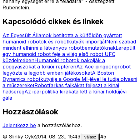
néhány egységet erre a feladatra" - összegzett
Rubenstein.
Kapcsolódó cikkek és linkek
Az Egyesült Államok betiltotta a külföldön gyártott
humanoid robotok és robotkutyák importját
Nem szabad
mindent elhinni a látványos robotbemutatóknak
Lerepült
egy humanoid robot feje a világ első robot UFC
küzdelmében
Humanoid robotok pakolják a
poggyászokat a tokiói reptéren
Az Ace pingpongrobot
legyőzte a legjobb emberi játékosokat
A Boston
Dynamics robotkutyája a Google MI-jével le tudja olvasni
a műszereket
Robotfarkas falkákat fejleszt a kínai
hadsereg
Az iparpolitika kirakata lett a kínai holdújévi
gála
Hozzászólások
Jelentkezz be
a hozzászóláshoz.
©
Slinky Cyle
2014. 08. 23.
.
15:43
|
|
#
5
válasz