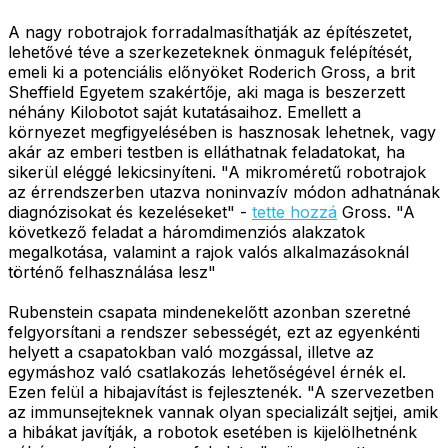
A nagy robotrajok forradalmasíthatják az építészetet,
lehetővé téve a szerkezeteknek önmaguk felépítését,
emeli ki a potenciális előnyöket Roderich Gross, a brit
Sheffield Egyetem szakértője, aki maga is beszerzett
néhány Kilobotot saját kutatásaihoz. Emellett a
környezet megfigyelésében is hasznosak lehetnek, vagy
akár az emberi testben is elláthatnak feladatokat, ha
sikerül eléggé lekicsinyíteni. "A mikroméretű robotrajok
az érrendszerben utazva noninvazív módon adhatnának
diagnózisokat és kezeléseket" -
tette hozzá
Gross. "A
következő feladat a háromdimenziós alakzatok
megalkotása, valamint a rajok valós alkalmazásoknál
történő felhasználása lesz"
Rubenstein csapata mindenekelőtt azonban szeretné
felgyorsítani a rendszer sebességét, ezt az egyenkénti
helyett a csapatokban való mozgással, illetve az
egymáshoz való csatlakozás lehetőségével érnék el.
Ezen felül a hibajavítást is fejlesztenék. "A szervezetben
az immunsejteknek vannak olyan specializált sejtjei, amik
a hibákat javítják, a robotok esetében is kijelölhetnénk