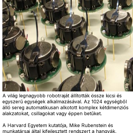
A világ legnagyobb robotraját állították össze kicsi és
egyszerű egységek alkalmazásával. Az 1024 egységből
álló sereg automatikusan alkotott komplex kétdimenziós
alakzatokat, csillagokat vagy éppen betűket.
A Harvard Egyetem kutatója, Mike Rubenstein és
munkatársai által kifejlesztett rendszert a hangyák,