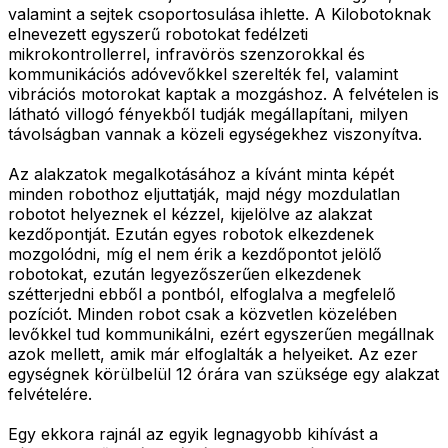
valamint a sejtek csoportosulása ihlette. A Kilobotoknak
elnevezett egyszerű robotokat fedélzeti
mikrokontrollerrel, infravörös szenzorokkal és
kommunikációs adóvevőkkel szerelték fel, valamint
vibrációs motorokat kaptak a mozgáshoz. A felvételen is
látható villogó fényekből tudják megállapítani, milyen
távolságban vannak a közeli egységekhez viszonyítva.
Az alakzatok megalkotásához a kívánt minta képét
minden robothoz eljuttatják, majd négy mozdulatlan
robotot helyeznek el kézzel, kijelölve az alakzat
kezdőpontját. Ezután egyes robotok elkezdenek
mozgolódni, míg el nem érik a kezdőpontot jelölő
robotokat, ezután legyezőszerűen elkezdenek
szétterjedni ebből a pontból, elfoglalva a megfelelő
pozíciót. Minden robot csak a közvetlen közelében
levőkkel tud kommunikálni, ezért egyszerűen megállnak
azok mellett, amik már elfoglalták a helyeiket. Az ezer
egységnek körülbelül 12 órára van szüksége egy alakzat
felvételére.
Egy ekkora rajnál az egyik legnagyobb kihívást a