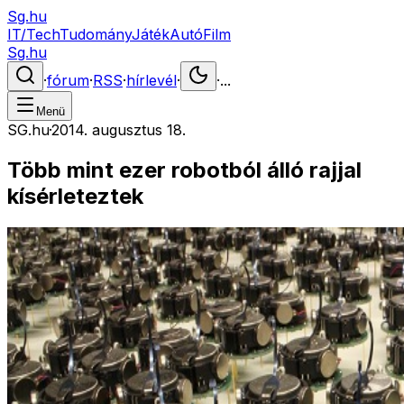
Sg.hu
IT/Tech
Tudomány
Játék
Autó
Film
Sg.hu
·
fórum
·
RSS
·
hírlevél
·
·
...
Menü
SG.hu
·
2014. augusztus 18.
Több mint ezer robotból álló rajjal
kísérleteztek