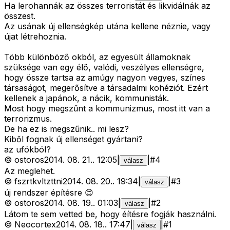
Ha lerohannák az összes terroristát és likvidálnák az
összest.
Az usának új ellenségkép utána kellene néznie, vagy
újat létrehoznia.
Több különböző okból, az egyesült államoknak
szüksége van egy élő, valódi, veszélyes ellenségre,
hogy össze tartsa az amúgy nagyon vegyes, színes
társaságot, megerősítve a társadalmi kohéziót. Ezért
kellenek a japánok, a nácik, kommunisták.
Most hogy megszűnt a kommunizmus, most itt van a
terrorizmus.
De ha ez is megszűnik.. mi lesz?
Kiből fognak új ellenséget gyártani?
az ufókból?
©
ostoros
2014. 08. 21.
.
12:05
|
|
#
4
válasz
Az meglehet.
©
fszrtkvltzttni
2014. 08. 20.
.
19:34
|
|
#
3
válasz
új rendszer építésre 😊
©
ostoros
2014. 08. 19.
.
01:03
|
|
#
2
válasz
Látom te sem vetted be, hogy éítésre fogják használni.
©
Neocortex
2014. 08. 18.
.
17:47
|
|
#
1
válasz