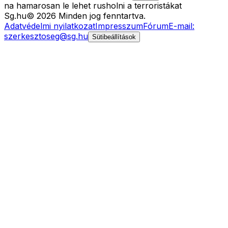
na hamarosan le lehet rusholni a terroristákat
Sg
.hu
©
2026
Minden jog fenntartva.
Adatvédelmi nyilatkozat
Impresszum
Fórum
E-mail:
szerkesztoseg@sg.hu
Sütibeállítások