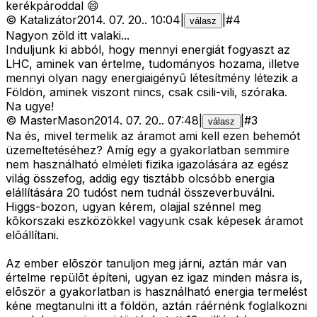
kerékpároddal 😄
©
Katalizátor
2014. 07. 20.
.
10:04
|
|
#
4
válasz
Nagyon zöld itt valaki...
Induljunk ki abból, hogy mennyi energiát fogyaszt az
LHC, aminek van értelme, tudományos hozama, illetve
mennyi olyan nagy energiaigényû létesítmény létezik a
Földön, aminek viszont nincs, csak csili-vili, szóraka.
Na ugye!
©
MasterMason
2014. 07. 20.
.
07:48
|
|
#
3
válasz
Na és, mivel termelik az áramot ami kell ezen behemót
üzemeltetéséhez? Amíg egy a gyakorlatban semmire
nem használható elméleti fizika igazolására az egész
világ összefog, addig egy tisztább olcsóbb energia
elállítására 20 tudóst nem tudnál összeverbuválni.
Higgs-bozon, ugyan kérem, olajjal szénnel meg
kõkorszaki eszközökkel vagyunk csak képesek áramot
elõállítani.
Az ember elõször tanuljon meg járni, aztán már van
értelme repülõt építeni, ugyan ez igaz minden másra is,
elõször a gyakorlatban is használható energia termelést
kéne megtanulni itt a földön, aztán ráérnénk foglalkozni