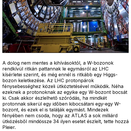
A dolog nem mentes a kihívásoktól, a W-bozonok
rendkívül ritkán pattannak le egymásról az LHC
kísérletei szerint, és még ennél is ritkább egy Higgs-
bozon keletkezése. Az LHC protonpárok
fénysebességhez közeli ütköztetésével működik. Néha
ezeknek a protonoknak az egyike egy W-bozont bocsát
ki. Csak akkor észlelhető szóródás, ha mindkét
protonnak sikerül egy időben kibocsátani egy-egy W-
bozont, és ezek el is találják egymást. Mindezek
fényében nem csoda, hogy az ATLAS a sok milliárd
ütközésből mindössze 34 ilyen esetet észlelt, tette hozzá
Pleier.