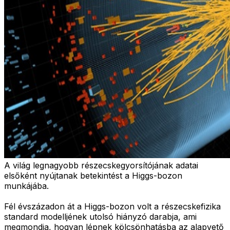
A világ legnagyobb részecskegyorsítójának adatai
elsőként nyújtanak betekintést a Higgs-bozon
munkájába.
Fél évszázadon át a Higgs-bozon volt a részecskefizika
standard modelljének utolsó hiányzó darabja, ami
megmondja, hogyan lépnek kölcsönhatásba az alapvető