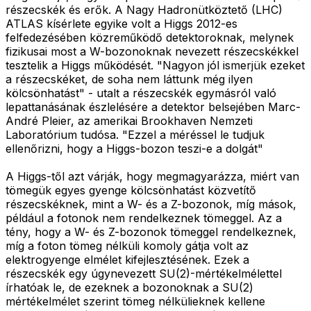
részecskék és erők. A Nagy Hadronütköztető (LHC)
ATLAS kísérlete egyike volt a Higgs 2012-es
felfedezésében közreműködő detektoroknak, melynek
fizikusai most a W-bozonoknak nevezett részecskékkel
tesztelik a Higgs működését. "Nagyon jól ismerjük ezeket
a részecskéket, de soha nem láttunk még ilyen
kölcsönhatást" - utalt a részecskék egymásról való
lepattanásának észlelésére a detektor belsejében Marc-
André Pleier, az amerikai Brookhaven Nemzeti
Laboratórium tudósa. "Ezzel a méréssel le tudjuk
ellenőrizni, hogy a Higgs-bozon teszi-e a dolgát"
A Higgs-től azt várják, hogy megmagyarázza, miért van
tömegük egyes gyenge kölcsönhatást közvetítő
részecskéknek, mint a W- és a Z-bozonok, míg mások,
például a fotonok nem rendelkeznek tömeggel. Az a
tény, hogy a W- és Z-bozonok tömeggel rendelkeznek,
míg a foton tömeg nélküli komoly gátja volt az
elektrogyenge elmélet kifejlesztésének. Ezek a
részecskék egy úgynevezett SU(2)-mértékelmélettel
írhatóak le, de ezeknek a bozonoknak a SU(2)
mértékelmélet szerint tömeg nélkülieknek kellene