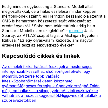
Eddig minden egybecseng a Standard Modell által
megjósoltakkal, de a hatás észlelése mindenképpen
mérföldkőnek számít, és Herndon beszámolója szerint a
CMS is hamarosan közzéteszi saját változatát az
eredményekről. "Soha nem tekintettünk eddig be a
Standard Modell ezen szegletébe" -
mondta
Jack
Searcy, az ATLAS csapat tagja, a Michigan Egyetem
fizikusa. "Ez egy olyasvalami kezdete, ami nagyon
érdekessé teszi az elkövetkező éveket"
Kapcsolódó cikkek és linkek
Az elméleti fizika határait feszegeti a mesterséges
intelligencia
Elkészült az első röntgenfelvétel egy
atomról
Egyszerre több valóság
létezik
Szobahőmérsékleten készíthető
gyémánt
Mágneses féreglyuk Spanyolországból
Talán
mégsem balkezes a világegyetem
Asztali eszközökké
válhatnak a részecskegyorsítók
Higgs-mezőt találtak a
szupravezetőkben