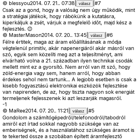
©
blessyou
2014. 07. 21.
.
07:38
|
|
#
7
válasz
Csak az a gond, hogy a valóság nem úgy mûködik, mint
a stratégiai játékok, hogy rábökünk a kutatásra,
kiperkáljuk a zsét, várjuk a megfelelõ idõt, majd kész a
fejlesztés. 😊
©
MasterMason
2014. 07. 20.
.
13:45
|
|
#
6
válasz
Félre értitek, maga az áram elõállításának a módja
végtelenül primitív, akár napenergiáról akár másról van
szó, egyik sem közelíti meg azt a teljesítményt, ami
elvárható volna a 21. században ilyen technikai csodák
mellett mint ez a gyorsító. Nem arról van itt szó, hogy
zöld-energia vagy sem, hanem arról, hogy abban
érdekes sehol nem tartunk... A legjobb esetben is csak a
kisebb fogyasztású elektronikai eszközök fejlesztése
van napirenden, de az, hogy tiszta nagyon sok energiát
termeljenek fejlesszenek ki azt leszarják magasról.
-
1
©
MaRee
2014. 07. 20.
.
11:21
|
|
#
5
válasz
Gondolom a számítógépedről/telefonodról/tabodról
amiről ezt írtad sokkal nagyobb szüksége van az
emberiségnek, és a használatához szükséges áramot is
te tekerted össze a szobában épített áramfejlesztő