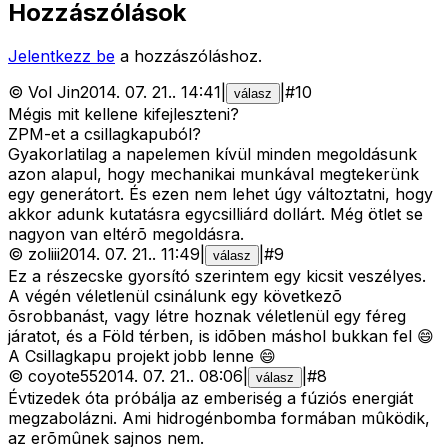
Hozzászólások
Jelentkezz be
a hozzászóláshoz.
©
Vol Jin
2014. 07. 21.
.
14:41
|
|
#
10
válasz
Mégis mit kellene kifejleszteni?
ZPM-et a csillagkapuból?
Gyakorlatilag a napelemen kívül minden megoldásunk
azon alapul, hogy mechanikai munkával megtekerünk
egy generátort. És ezen nem lehet úgy változtatni, hogy
akkor adunk kutatásra egycsilliárd dollárt. Még ötlet se
nagyon van eltérõ megoldásra.
©
zoliii
2014. 07. 21.
.
11:49
|
|
#
9
válasz
Ez a részecske gyorsító szerintem egy kicsit veszélyes.
A végén véletlenül csinálunk egy következõ
õsrobbanást, vagy létre hoznak véletlenül egy féreg
járatot, és a Föld térben, is idõben máshol bukkan fel 😄
A Csillagkapu projekt jobb lenne 😄
©
coyote55
2014. 07. 21.
.
08:06
|
|
#
8
válasz
Évtizedek óta próbálja az emberiség a fúziós energiát
megzabolázni. Ami hidrogénbomba formában mûködik,
az erõmûnek sajnos nem.