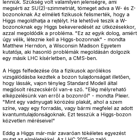
lenniük. Szükség volt valamilyen jelenségre, ami
megsérti az SU(2)-szimmetriát, tömeget adva a W- és Z-
bozonoknak Az elméleti fizikusok felismerték, hogy a
Higgs megoldhatja a rejtélyt. Ha lehetővé teszik a W-
bozonoknak egy Higgs bekeveredését az ütközésekkor,
azzal megoldódik a probléma. "Ez az egyik dolog, amiért
úgy vélik, léteznie kell a Higgs-bozonnak" - mondta
Matthew Herndon, a Wisconsin Madison Egyetem
kutatója, aki hasonló problémák megoldásán dolgozik
egy másik LHC kísérletben, a CMS-ben.
A Higgs felfedezése óta a fizikusok aprólékos
vizsgálódásba kezdtek a bozon tulajdonságait illetően,
hogy lássák, vajon tényleg Standard Modell által
megjósolt részecskéről van-e szó. "Elég mélyreható
elképzelésünk van erről a bozonról" - mondta Pleier.
"Mint egy vadnyugati körözési plakát, ahol a szem
színe, vagy egy forradás, vagy bármi megfelel az adott
kvantumtulajdonságoknak. Ezt tesszük a Higgs-bozon
közvetlen méréseivel"
Eddig a Higgs már-már zavaróan tökéletes egyezést
mutat az elméletekkel. Az LHC 2015-ig zajló