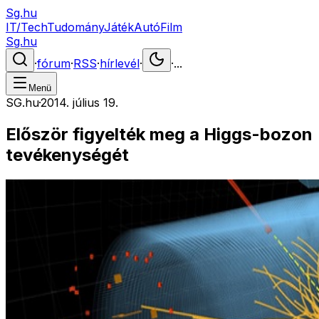
Sg.hu
IT/Tech
Tudomány
Játék
Autó
Film
Sg.hu
·
fórum
·
RSS
·
hírlevél
·
·
...
Menü
SG.hu
·
2014. július 19.
Először figyelték meg a Higgs-bozon
tevékenységét