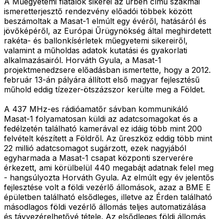
A Műegyetemi fiatalok sikerei az űrben című szakmai
ismeretterjesztő rendezvény előadói többek között
beszámoltak a Masat-1 elmúlt egy évéről, hatásáról és
jövőképéről, az Európai Űrügynökség által meghirdetett
rakéta- és ballonkísérletek műegyetemi sikereiről,
valamint a műholdas adatok kutatási és gyakorlati
alkalmazásairól. Horváth Gyula, a Masat-1
projektmenedzsere előadásban ismertette, hogy a 2012.
február 13-án pályára állított első magyar fejlesztésű
műhold eddig tízezer-ötszázszor kerülte meg a Földet.
A 437 MHz-es rádióamatőr sávban kommunikáló
Masat-1 folyamatosan küldi az adatcsomagokat és a
fedélzetén található kamerával ez idáig több mint 200
felvételt készített a Földről. Az űreszköz eddig több mint
22 millió adatcsomagot sugárzott, ezek nagyjából
egyharmada a Masat-1 csapat központi szerverére
érkezett, ami körülbelül 440 megabájt adatnak felel meg
- hangsúlyozta Horváth Gyula. Az elmúlt egy év jelentős
fejlesztése volt a földi vezérlő állomások, azaz a BME E
épületben található elsődleges, illetve az Érden található
másodlagos földi vezérlő állomás teljes automatizálása
és távvezérelhetővé tétele. Az elsődleges földi állomás