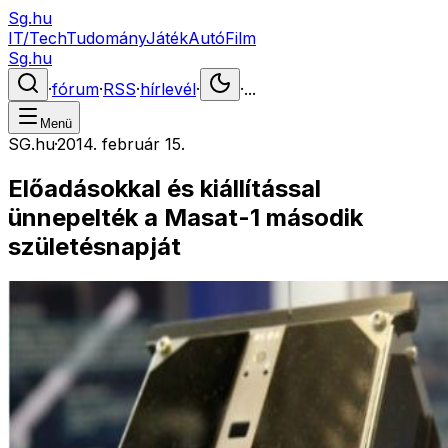
Sg.hu
IT/Tech
Tudomány
Játék
Autó
Film
Sg.hu
·
fórum
·
RSS
·
hírlevél
·
·
...
Menü
SG.hu
·
2014. február 15.
Előadásokkal és kiállítással
ünnepelték a Masat-1 második
születésnapját