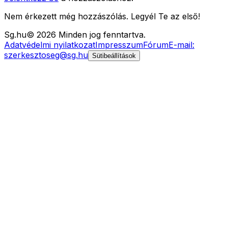
Nem érkezett még hozzászólás. Legyél Te az első!
Sg
.hu
©
2026
Minden jog fenntartva.
Adatvédelmi nyilatkozat
Impresszum
Fórum
E-mail:
szerkesztoseg@sg.hu
Sütibeállítások