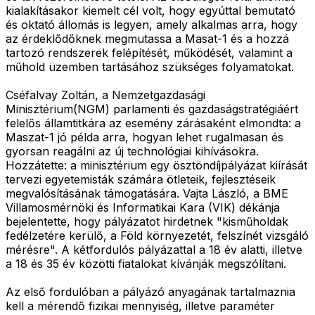
kialakításakor kiemelt cél volt, hogy egyúttal bemutató
és oktató állomás is legyen, amely alkalmas arra, hogy
az érdeklődőknek megmutassa a Masat-1 és a hozzá
tartozó rendszerek felépítését, működését, valamint a
műhold üzemben tartásához szükséges folyamatokat.
Cséfalvay Zoltán, a Nemzetgazdasági
Minisztérium(NGM) parlamenti és gazdaságstratégiáért
felelős államtitkára az esemény zárásaként elmondta: a
Maszat-1 jó példa arra, hogyan lehet rugalmasan és
gyorsan reagálni az új technológiai kihívásokra.
Hozzátette: a minisztérium egy ösztöndíjpályázat kiírását
tervezi egyetemisták számára ötleteik, fejlesztéseik
megvalósításának támogatására. Vajta László, a BME
Villamosmérnöki és Informatikai Kara (VIK) dékánja
bejelentette, hogy pályázatot hirdetnek "kisműholdak
fedélzetére kerülő, a Föld környezetét, felszínét vizsgáló
mérésre". A kétfordulós pályázattal a 18 év alatti, illetve
a 18 és 35 év közötti fiatalokat kívánják megszólítani.
Az első fordulóban a pályázó anyagának tartalmaznia
kell a mérendő fizikai mennyiség, illetve paraméter