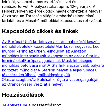
leírását, valamint a mérési eljárás elvét és
rendszertervét. A pályázatokat április 12-ig várják. A
rendezvényen az érdeklődők megtekinthették a Magyar
Asztronauta Társaság Világűr emberközelben című
tárlatát, és a Masat-1 műholddal kapcsolatos relikviákat.
Kapcsolódó cikkek és linkek
Az Európai Unió korlátozza az iráni háborúról készült
műholdfelvételek közzétételét
Már közel négyszáz Leo
műhold kering az űrben, elindulhat az Amazon
műholdas internete
Musk lekapcsolta az orosz Starlink
terminálokat
Európai aggodalmak Musk lehetséges
műholdas befolyása miatt
A Starlink alacsonyabb pályára
költözteti műholdjait
A Starlink helyett a teljes SpaceX
tőzsdére kerülhet
Új műholdgyár nyílik
Olaszországban
Az Eutelsat kirúgta a vezérigazgatóját,
az Orange-vezér veszi át a helyét
Hozzászólások
Jelentkezz be
a hozzászóláshoz.