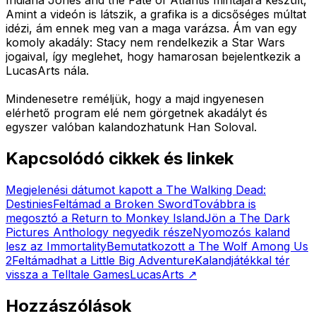
Amint a videón is látszik, a grafika is a dicsőséges múltat
idézi, ám ennek meg van a maga varázsa. Ám van egy
komoly akadály: Stacy nem rendelkezik a Star Wars
jogaival, így meglehet, hogy hamarosan bejelentkezik a
LucasArts nála.
Mindenesetre reméljük, hogy a majd ingyenesen
elérhető program elé nem görgetnek akadályt és
egyszer valóban kalandozhatunk Han Soloval.
Kapcsolódó cikkek és linkek
Megjelenési dátumot kapott a The Walking Dead:
Destinies
Feltámad a Broken Sword
Továbbra is
megosztó a Return to Monkey Island
Jön a The Dark
Pictures Anthology negyedik része
Nyomozós kaland
lesz az Immortality
Bemutatkozott a The Wolf Among Us
2
Feltámadhat a Little Big Adventure
Kalandjátékkal tér
vissza a Telltale Games
LucasArts
↗
Hozzászólások