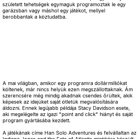
született tehetségek egymaguk programoztak le egy
garázsban vagy máshol egy játékot, mellyel
berobbantak a köztudatba.
A mai világban, amikor egy programra dollármilliókat
költenek, már nincs helyük ezen megszállottaknak. Ám
szerencsére még mindig akadnak csendes őrültek, akik
képesek az idejüket saját ötletük megvalósítására
áldozni. Ennek legújabb példája Stacy Davidson esete,
aki megelégelte az igazi "point and click" hiányt és saját
program gyártásába kezdett.
A játékának címe Han Solo Adventures és felvállaltan az
Indiana Jones and the Fate of Atlantis mintájára készült,