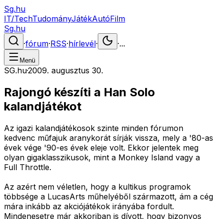
Sg.hu
IT/Tech
Tudomány
Játék
Autó
Film
Sg.hu
·
fórum
·
RSS
·
hírlevél
·
·
...
Menü
SG.hu
·
2009. augusztus 30.
Rajongó készíti a Han Solo
kalandjátékot
Az igazi kalandjátékosok szinte minden fórumon
kedvenc műfajuk aranykorát sírják vissza, mely a '80-as
évek vége '90-es évek eleje volt. Ekkor jelentek meg
olyan gigaklasszikusok, mint a Monkey Island vagy a
Full Throttle.
Az azért nem véletlen, hogy a kultikus programok
többsége a LucasArts műhelyéből származott, ám a cég
mára inkább az akciójátékok irányába fordult.
Mindenesetre már akkoriban is dívott, hogy bizonyos