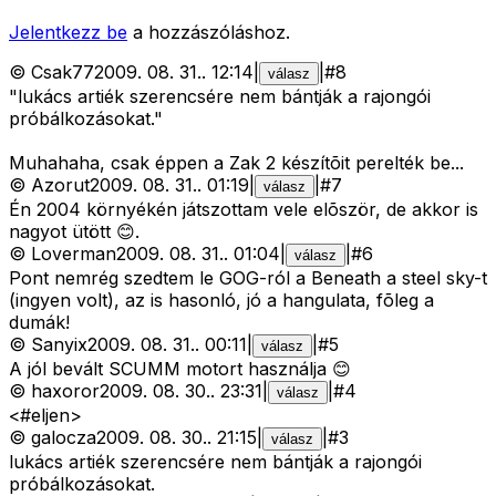
Jelentkezz be
a hozzászóláshoz.
©
Csak77
2009. 08. 31.
.
12:14
|
|
#
8
válasz
"lukács artiék szerencsére nem bántják a rajongói
próbálkozásokat."
Muhahaha, csak éppen a Zak 2 készítõit perelték be...
©
Azorut
2009. 08. 31.
.
01:19
|
|
#
7
válasz
Én 2004 környékén játszottam vele elõször, de akkor is
nagyot ütött 😊.
©
Loverman
2009. 08. 31.
.
01:04
|
|
#
6
válasz
Pont nemrég szedtem le GOG-ról a Beneath a steel sky-t
(ingyen volt), az is hasonló, jó a hangulata, fõleg a
dumák!
©
Sanyix
2009. 08. 31.
.
00:11
|
|
#
5
válasz
A jól bevált SCUMM motort használja 😊
©
haxoror
2009. 08. 30.
.
23:31
|
|
#
4
válasz
<#eljen>
©
galocza
2009. 08. 30.
.
21:15
|
|
#
3
válasz
lukács artiék szerencsére nem bántják a rajongói
próbálkozásokat.