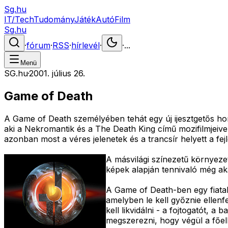
Sg.hu
IT/Tech
Tudomány
Játék
Autó
Film
Sg.hu
·
fórum
·
RSS
·
hírlevél
·
·
...
Menü
SG.hu
·
2001. július 26.
Game of Death
A Game of Death személyében tehát egy új ijesztgetős ho
aki a Nekromantik és a The Death King című mozifilmjeive
azonban most a véres jelenetek és a trancsír helyett a fej
A másvilági színezetű környezet
képek alapján tennivaló még aka
A Game of Death-ben egy fiatale
amelyben le kell győznie ellen
kell likvidálni - a fojtogatót,
megszerezni, hogy végül a főel