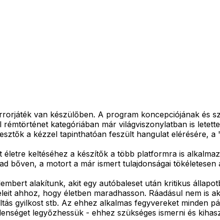
rrorjáték van készülőben. A program koncepciójának és sze
l rémtörténet kategóriában már világviszonylatban is letett
lesztők a kézzel tapinthatóan feszült hangulat elérésére, a
 életre keltéséhez a készítők a több platformra is alkalmaz
d bőven, a motort a már ismert tulajdonságai tökéletesen al
mbert alakítunk, akit egy autóbaleset után kritikus állapot
feleit ahhoz, hogy életben maradhasson. Ráadásul nem is ak
 a baltás gyilkost stb. Az ehhez alkalmas fegyvereket minden
lenséget legyőzhessük - ehhez szükséges ismerni és kihas