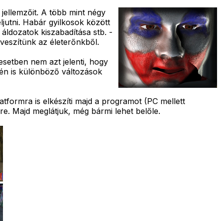
jellemzőit. A több mint négy
ljutni. Habár gyilkosok között
áldozatok kiszabadítása stb. -
veszítünk az életerőnkből.
esetben nem azt jelenti, hogy
stén is különböző változások
formra is elkészíti majd a programot (PC mellett
re. Majd meglátjuk, még bármi lehet belőle.