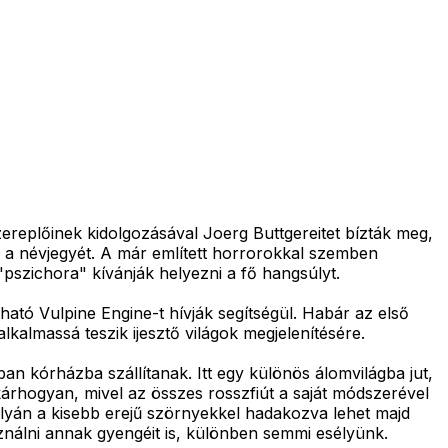
replőinek kidolgozásával Joerg Buttgereitet bízták meg,
e a névjegyét. A már említett horrorokkal szemben
 "pszichora" kívánják helyezni a fő hangsúlyt.
ható Vulpine Engine-t hívják segítségül. Habár az első
kalmassá teszik ijesztő világok megjelenítésére.
ban kórházba szállítanak. Itt egy különös álomvilágba jut,
árhogyan, mivel az összes rosszfiút a saját módszerével
 pályán a kisebb erejű szörnyekkel hadakozva lehet majd
ználni annak gyengéit is, különben semmi esélyünk.