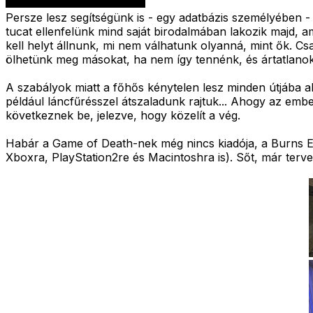
Persze lesz segítségünk is - egy adatbázis személyében - 
tucat ellenfelünk mind saját birodalmában lakozik majd, a
kell helyt állnunk, mi nem válhatunk olyanná, mint ők. C
ölhetünk meg másokat, ha nem így tennénk, és ártatlanok 
A szabályok miatt a főhős kénytelen lesz minden útjába a
például láncfűrésszel átszaladunk rajtuk... Ahogy az embe
következnek be, jelezve, hogy közelít a vég.
Habár a Game of Death-nek még nincs kiadója, a Burns En
Xboxra, PlayStation2re és Macintoshra is). Sőt, már terv