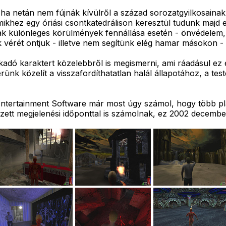
ha netán nem fújnák kívülről a század sorozatgyilkosainak 
mikhez egy óriási csontkatedrálison keresztül tudunk majd e
sak különleges körülmények fennállása esetén - önvédelem, 
vérét ontjuk - illetve nem segítünk elég hamar másokon - 
kadó karaktert közelebbről is megismerni, ami ráadásul ez 
rünk közelít a visszafordíthatatlan halál állapotához, a te
tertainment Software már most úgy számol, hogy több plat
ezett megjelenési időponttal is számolnak, ez 2002 decembe