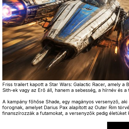
Friss trailert kapott a Star Wars: Galactic Racer, amely 
Sith-ek vagy az Erő áll, hanem a sebesség, a hírnév és a t
A kampány főhőse Shade, egy magányos versenyző, aki a h
forognak, amelyet Darius Pax alapított az Outer Rim törvé
finanszírozzák a futamokat, a versenyzők pedig életüket k