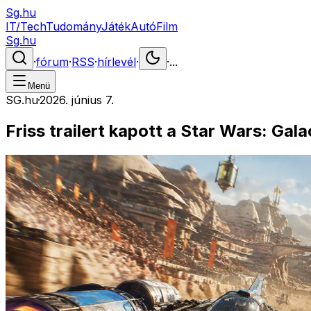
Sg.hu
IT/Tech
Tudomány
Játék
Autó
Film
Sg.hu
·
fórum
·
RSS
·
hírlevél
·
·
...
Menü
SG.hu
·
2026. június 7.
Friss trailert kapott a Star Wars: Gal