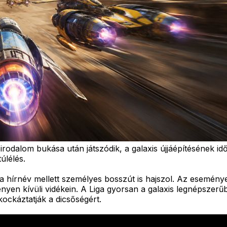
a Birodalom bukása után játszódik, a galaxis újjáépítésének
úlélés.
írnév mellett személyes bosszút is hajszol. Az események
nyen kívüli vidékein. A Liga gyorsan a galaxis legnépszerűb
ockáztatják a dicsőségért.