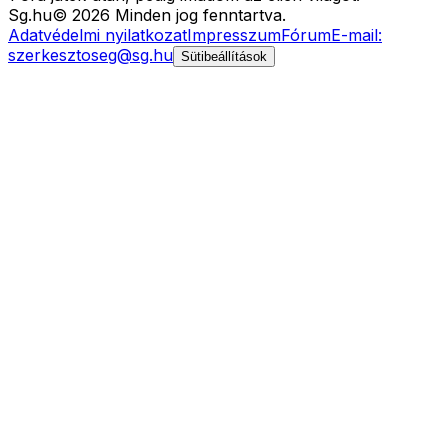
Sg
.hu
©
2026
Minden jog fenntartva.
Adatvédelmi nyilatkozat
Impresszum
Fórum
E-mail:
szerkesztoseg@sg.hu
Sütibeállítások