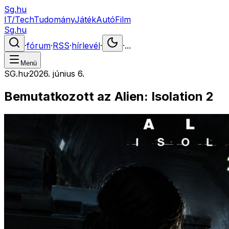
Sg.hu
IT/Tech
Tudomány
Játék
Autó
Film
Sg.hu
·
fórum
·
RSS
·
hírlevél
·
·
...
Menü
SG.hu
·
2026. június 6.
Bemutatkozott az Alien: Isolation 2