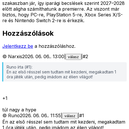
szakaszban jár, így iparági becslések szerint 2027–2028
előtt aligha számíthatunk a premierre. Az viszont már
biztos, hogy PC-re, PlayStation 5-re, Xbox Series X/S-
re és Nintendo Switch 2-re is érkezik.
Hozzászólások
Jelentkezz be
a hozzászóláshoz.
©
Narxis
2026. 06. 06.
.
13:00
|
|
#
2
válasz
Runo írta (#1):
Én az első résszel sem tudtam mit kezdeni, megakadtam 1
óra játék után, pedig imádom az élien világot!
+1
túl nagy a hype
©
Runo
2026. 06. 06.
.
11:55
|
|
#
1
válasz
Én az első résszel sem tudtam mit kezdeni, megakadtam
1 óra játék után, pedig imádom az élien világot!