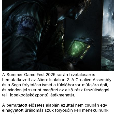
A Summer Game Fest 2026 során hivatalosan is
bemutatkozott az Alien: Isolation 2. A Creative Assembly
és a Sega folytatása ismét a túlélőhorror műfajára épít,
és minden jel szerint megőrzi az első rész feszültséggel
teli, lopakodásközpontú játékmenetét.
A bemutatott előzetes alapján ezúttal nem csupán egy
elhagyatott űrállomás szűk folyosóin kell menekülnünk.