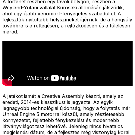
A történet részben egy távoli bolygón, részben a
Weyland-Yutani vállalat Kurosaki állomásán játszódik,
ahol egy újabb xenomorf-fenyegetés szabadul el. A
fejlesztők nyitottabb helyszíneket ígérnek, de a hangsúly
továbbra is a rettegésen, a rejtőzködésen és a túlélésen
marad.
A játékot ismét a Creative Assembly készíti, amely az
eredeti, 2014-es klasszikust is jegyezte. Az egyik
legnagyobb technológiai újdonság, hogy a folytatás már
Unreal Engine 5 motorral készül, amely részletesebb
környezetet, fejlettebb fénykezelést és modernebb
látványvilágot tesz lehetővé. Jelenleg nincs hivatalos
megjelenési dátum, de a fejlesztés még viszonylag korai