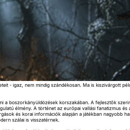
eteit - igaz, nem mindig szándékosan. Ma is kiszivárgott pél
élni a boszorkányüldözések korszakában. A fejlesztők sze
gulatú élmény. A történet az európai vallási fanatizmus és
árgások és korai információk alapján a játékban nagyobb han
rn szálai is visszatérnek.