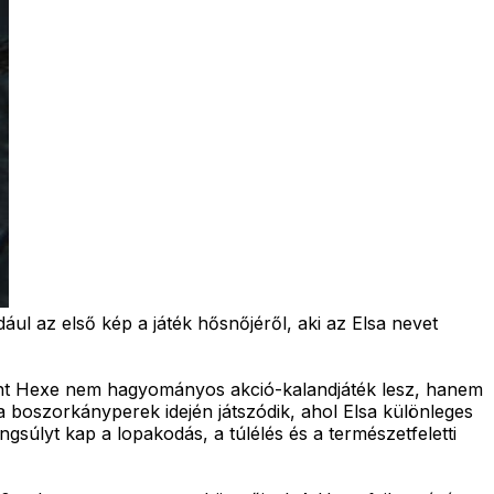
dául az első kép a játék hősnőjéről, aki az Elsa nevet
rint Hexe nem hagyományos akció-kalandjáték lesz, hanem
 a boszorkányperek idején játszódik, ahol Elsa különleges
gsúlyt kap a lopakodás, a túlélés és a természetfeletti