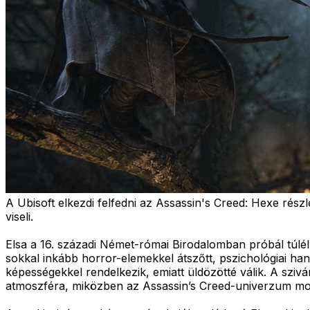
A Ubisoft elkezdi felfedni az Assassin's Creed: Hexe részl
viseli.
Elsa a 16. századi Német-római Birodalomban próbál túl
sokkal inkább horror-elemekkel átszőtt, pszichológiai han
képességekkel rendelkezik, emiatt üldözötté válik. A sziv
atmoszféra, miközben az Assassin’s Creed-univerzum mode