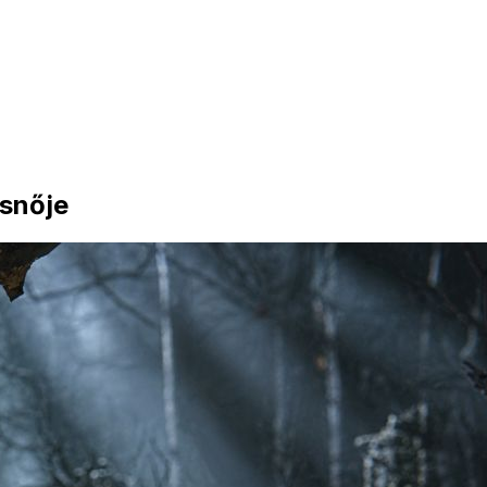
ősnője