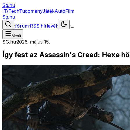
Sg.hu
IT/Tech
Tudomány
Játék
Autó
Film
Sg.hu
·
fórum
·
RSS
·
hírlevél
·
·
...
Menü
SG.hu
·
2026. május 15.
Így fest az Assassin's Creed: Hexe h