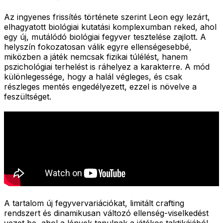
Az ingyenes frissítés története szerint Leon egy lezárt,
elhagyatott biológiai kutatási komplexumban reked, ahol
egy új, mutálódó biológiai fegyver tesztelése zajlott. A
helyszín fokozatosan válik egyre ellenségesebbé,
miközben a játék nemcsak fizikai túlélést, hanem
pszichológiai terhelést is ráhelyez a karakterre. A mód
különlegessége, hogy a halál végleges, és csak
részleges mentés engedélyezett, ezzel is növelve a
feszültséget.
A tartalom új fegyvervariációkat, limitált crafting
rendszert és dinamikusan változó ellenség-viselkedést
vezet be, ahol a lények tanulnak a játékos taktikájából.