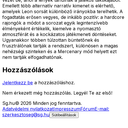
Emellett több alternatív narratív kimenet is elérhető,
amelyek Leon sorsát különböző irányokba terelhetik. A
fogadtatás erősen vegyes, de inkább pozitív: a hardcore
rajongók a módot a sorozat egyik legintenzívebb
élményeként értékelik, kiemelve a nyomasztó
atmoszférát és a kockázatos játékmeneti döntéseket.
Ugyanakkor többen túlzottan büntetőnek és
frusztrálónak tartják a rendszert, különösen a magas
nehézségi szinteken és a Mercenary mód helyett ezt
nem tartják elfogadhatónak.
Hozzászólások
Jelentkezz be
a hozzászóláshoz.
Nem érkezett még hozzászólás. Legyél Te az első!
Sg
.hu
©
2026
Minden jog fenntartva.
Adatvédelmi nyilatkozat
Impresszum
Fórum
E-mail:
szerkesztoseg@sg.hu
Sütibeállítások