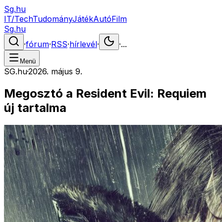
Sg.hu
IT/Tech
Tudomány
Játék
Autó
Film
Sg.hu
·
fórum
·
RSS
·
hírlevél
·
·
...
Menü
SG.hu
·
2026. május 9.
Megosztó a Resident Evil: Requiem
új tartalma