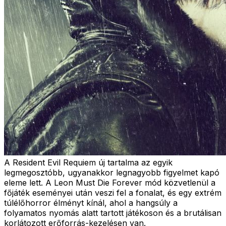
A Resident Evil Requiem új tartalma az egyik
legmegosztóbb, ugyanakkor legnagyobb figyelmet kapó
eleme lett. A Leon Must Die Forever mód közvetlenül a
főjáték eseményei után veszi fel a fonalat, és egy extrém
túlélőhorror élményt kínál, ahol a hangsúly a
folyamatos nyomás alatt tartott játékoson és a brutálisan
korlátozott erőforrás-kezelésen van.