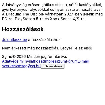
A látványvilág erősen gótikus stílusú, sötét kastélyokkal,
gyertyafényes folyosókkal és nyomasztó atmoszférával.
A Dracula: The Disciple várhatóan 2027-ben jelenik meg
PC-re, PlayStation 5-re és Xbox Series X/S-re.
Hozzászólások
Jelentkezz be
a hozzászóláshoz.
Nem érkezett még hozzászólás. Legyél Te az első!
Sg
.hu
©
2026
Minden jog fenntartva.
Adatvédelmi nyilatkozat
Impresszum
Fórum
E-mail:
szerkesztoseg@sg.hu
Sütibeállítások