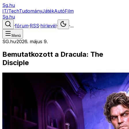
Sg.hu
IT/Tech
Tudomány
Játék
Autó
Film
Sg.hu
·
fórum
·
RSS
·
hírlevél
·
·
...
Menü
SG.hu
·
2026. május 9.
Bemutatkozott a Dracula: The
Disciple