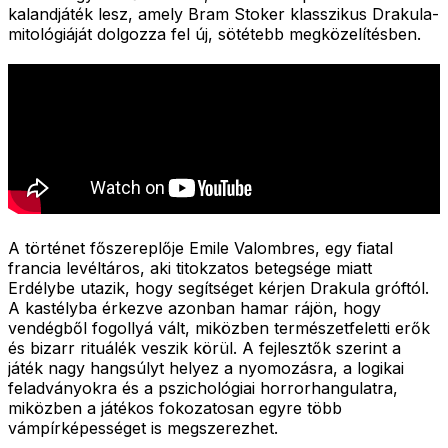
kalandjáték lesz, amely Bram Stoker klasszikus Drakula-
mitológiáját dolgozza fel új, sötétebb megközelítésben.
A történet főszereplője Emile Valombres, egy fiatal
francia levéltáros, aki titokzatos betegsége miatt
Erdélybe utazik, hogy segítséget kérjen Drakula gróftól.
A kastélyba érkezve azonban hamar rájön, hogy
vendégből fogollyá vált, miközben természetfeletti erők
és bizarr rituálék veszik körül. A fejlesztők szerint a
játék nagy hangsúlyt helyez a nyomozásra, a logikai
feladványokra és a pszichológiai horrorhangulatra,
miközben a játékos fokozatosan egyre több
vámpírképességet is megszerezhet.