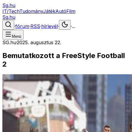
Sg.hu
IT/Tech
Tudomány
Játék
Autó
Film
Sg.hu
·
fórum
·
RSS
·
hírlevél
·
·
...
Menü
SG.hu
·
2025. augusztus 22.
Bemutatkozott a FreeStyle Football
2