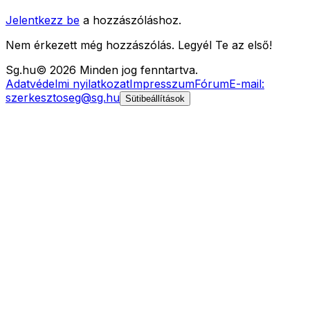
Jelentkezz be
a hozzászóláshoz.
Nem érkezett még hozzászólás. Legyél Te az első!
Sg
.hu
©
2026
Minden jog fenntartva.
Adatvédelmi nyilatkozat
Impresszum
Fórum
E-mail:
szerkesztoseg@sg.hu
Sütibeállítások