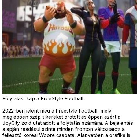
Folytatást kap a FreeStyle Football.
2022-ben jelent meg a Freestyle Football, mely
meglepően szép sikereket aratott és éppen ezért a
JoyCity zöld utat adott a folytatás számára. A bejelentés
alapján ráadásul szinte minden fronton változtatott a
fejlesztő koreai Woore csapata. Alapvetően a grafika is