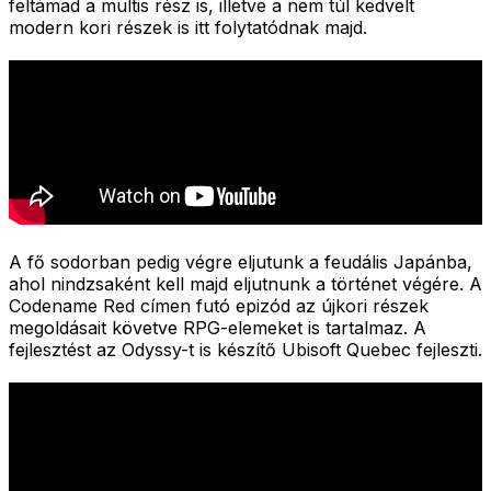
feltámad a multis rész is, illetve a nem túl kedvelt
modern kori részek is itt folytatódnak majd.
A fő sodorban pedig végre eljutunk a feudális Japánba,
ahol nindzsaként kell majd eljutnunk a történet végére. A
Codename Red címen futó epizód az újkori részek
megoldásait követve RPG-elemeket is tartalmaz. A
fejlesztést az Odyssy-t is készítő Ubisoft Quebec fejleszti.