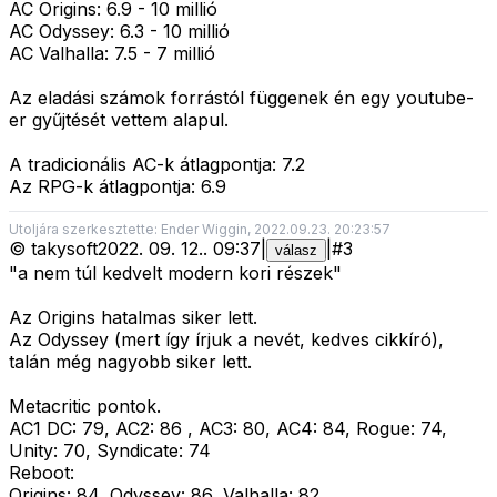
AC Origins: 6.9 - 10 millió
AC Odyssey: 6.3 - 10 millió
AC Valhalla: 7.5 - 7 millió
Az eladási számok forrástól függenek én egy youtube-
er gyűjtését vettem alapul.
A tradicionális AC-k átlagpontja: 7.2
Az RPG-k átlagpontja: 6.9
Utoljára szerkesztette: Ender Wiggin, 2022.09.23. 20:23:57
©
takysoft
2022. 09. 12.
.
09:37
|
|
#
3
válasz
"a nem túl kedvelt modern kori részek"
Az Origins hatalmas siker lett.
Az Odyssey (mert így írjuk a nevét, kedves cikkíró),
talán még nagyobb siker lett.
Metacritic pontok.
AC1 DC: 79, AC2: 86 , AC3: 80, AC4: 84, Rogue: 74,
Unity: 70, Syndicate: 74
Reboot:
Origins: 84, Odyssey: 86, Valhalla: 82