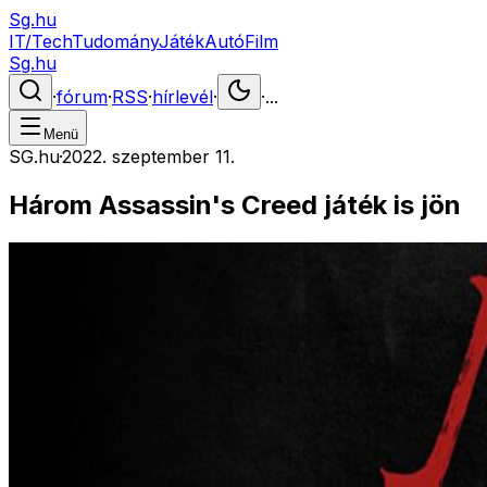
Sg.hu
IT/Tech
Tudomány
Játék
Autó
Film
Sg.hu
·
fórum
·
RSS
·
hírlevél
·
·
...
Menü
SG.hu
·
2022. szeptember 11.
Három Assassin's Creed játék is jön