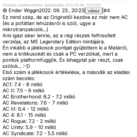
Utoljára szerkesztette: quatlander, 2022.10.06. 11:03:09
©
Ender Wiggin
2022. 09. 23.
.
20:23
|
|
#
4
válasz
Ez mind szép, de az Originstől kezdve ez már nem AC
(és a pofátlan lehúzásról is szól, ugye a
mikrotranzakciók...)
Ami igazi siker lenne, az a régi részek felfrissített
verziója, az ME Legendary Edition mintájára.
Én inkább a játékosok pontjait gyűjtöttem ki a Metáról,
nem a kritikusokét és csak a PC verziókat, mert a
pontok platformfüggők. És kihagytál pár részt, csak
szólok... :-D
Első szám a játékosok értékelése, a második az eladási
szám becslés:
AC1: 7.4 - 8 millió
AC II: 7.5 - 9 millió
AC Brotherhood: 8.2 - 7.2 millió
AC Revelations: 7.6 - 7 millió
AC III: 6.4 - 12 millió
AC 4: 8.1 - 15 millió
AC Rogue: 7.2 - 2 millió
AC Unity: 5.9 - 10 millió
AC Syndicate: 7.2 - 5.5 millió