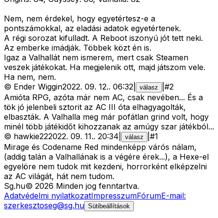
Nem, nem érdekel, hogy egyetértesz-e a
pontszámokkal, az eladási adatok egyetértenek.
A régi sorozat kifulladt. A Reboot iszonyú jót tett neki.
Az emberke imádják. Többek közt én is.
Igaz a Valhallát nem ismerem, mert csak Steamen
veszek játékokat. Ha megjelenik ott, majd játszom vele.
Ha nem, nem.
©
Ender Wiggin
2022. 09. 12.
.
06:32
|
|
#
2
válasz
Amióta RPG, azóta már nem AC, csak nevében... És a
tök jó jelenbeli sztorit az AC III óta elhagyagolták,
elbaszták. A Valhalla meg már pofátlan grind volt, hogy
minél több játékidőt kihozzanak az amúgy szar játékból...
©
hawkie22
2022. 09. 11.
.
20:34
|
|
#
1
válasz
Mirage és Codename Red mindenképp várós nálam,
(addig talán a Valhallának is a végére érek...), a Hexe-el
egyelöre nem tudok mit kezdeni, horrorként elképzelni
az AC világát, hát nem tudom.
Sg
.hu
©
2026
Minden jog fenntartva.
Adatvédelmi nyilatkozat
Impresszum
Fórum
E-mail:
szerkesztoseg@sg.hu
Sütibeállítások