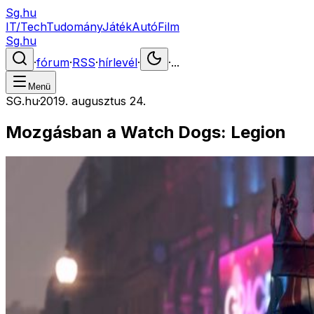
Sg.hu
IT/Tech
Tudomány
Játék
Autó
Film
Sg.hu
·
fórum
·
RSS
·
hírlevél
·
·
...
Menü
SG.hu
·
2019. augusztus 24.
Mozgásban a Watch Dogs: Legion