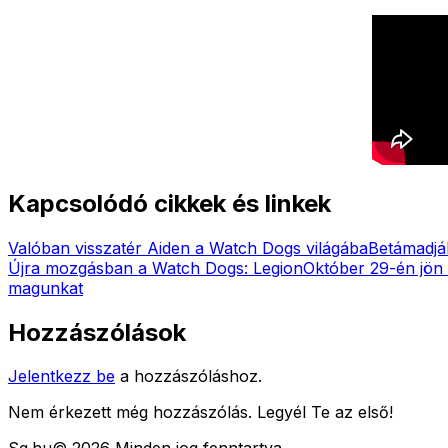
Kapcsolódó cikkek és linkek
Valóban visszatér Aiden a Watch Dogs világába
Betámadják
Újra mozgásban a Watch Dogs: Legion
Október 29-én jön
magunkat
Hozzászólások
Jelentkezz be
a hozzászóláshoz.
Nem érkezett még hozzászólás. Legyél Te az első!