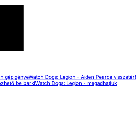
on gépigénye
Watch Dogs: Legion - Aiden Pearce visszatér!
zhető be bárki
Watch Dogs: Legion - megadhatjuk