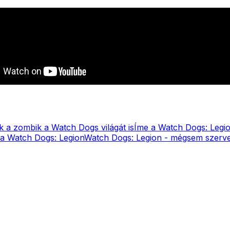
 a zombik a Watch Dogs világát is
Íme a Watch Dogs: Legi
 a Watch Dogs: Legion
Watch Dogs: Legion - mégsem szerve