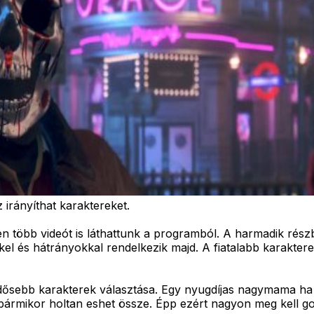
irányíthat karaktereket.
 több videót is láthattunk a programból. A harmadik részb
kel és hátrányokkal rendelkezik majd. A fiatalabb karakte
 idősebb karakterek választása. Egy nyugdíjas nagymama ha
ármikor holtan eshet össze. Épp ezért nagyon meg kell gon