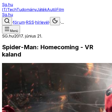
Sg.hu
IT/Tech
Tudomány
Játék
Autó
Film
Sg.hu
·
fórum
·
RSS
·
hírlevél
·
·
...
Menü
SG.hu
·
2017. június 21.
Spider-Man: Homecoming - VR
kaland