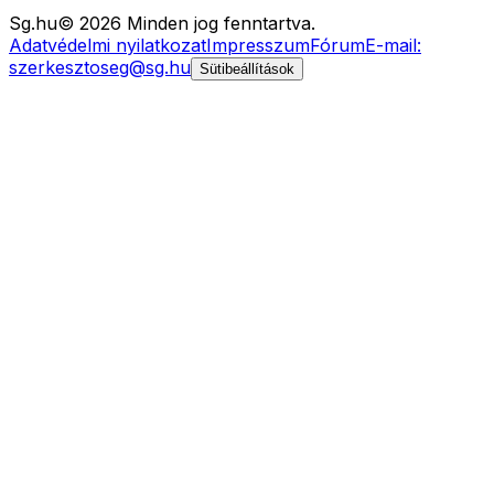
Sg
.hu
©
2026
Minden jog fenntartva.
Adatvédelmi nyilatkozat
Impresszum
Fórum
E-mail:
szerkesztoseg@sg.hu
Sütibeállítások