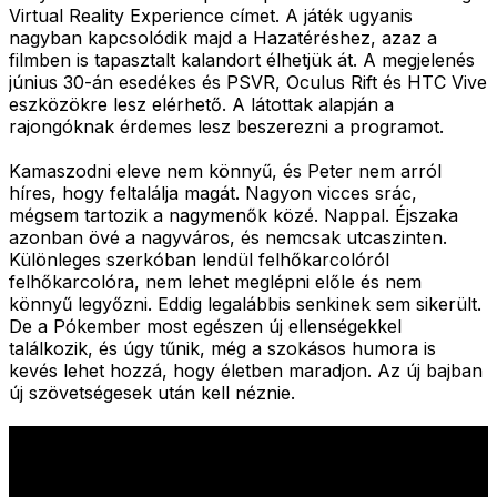
Virtual Reality Experience címet. A játék ugyanis
nagyban kapcsolódik majd a Hazatéréshez, azaz a
filmben is tapasztalt kalandort élhetjük át. A megjelenés
június 30-án esedékes és PSVR, Oculus Rift és HTC Vive
eszközökre lesz elérhető. A látottak alapján a
rajongóknak érdemes lesz beszerezni a programot.
Kamaszodni eleve nem könnyű, és Peter nem arról
híres, hogy feltalálja magát. Nagyon vicces srác,
mégsem tartozik a nagymenők közé. Nappal. Éjszaka
azonban övé a nagyváros, és nemcsak utcaszinten.
Különleges szerkóban lendül felhőkarcolóról
felhőkarcolóra, nem lehet meglépni előle és nem
könnyű legyőzni. Eddig legalábbis senkinek sem sikerült.
De a Pókember most egészen új ellenségekkel
találkozik, és úgy tűnik, még a szokásos humora is
kevés lehet hozzá, hogy életben maradjon. Az új bajban
új szövetségesek után kell néznie.