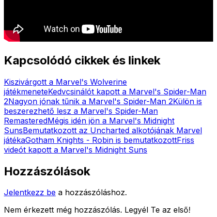
Kapcsolódó cikkek és linkek
Kiszivárgott a Marvel's Wolverine
játékmenete
Kedvcsinálót kapott a Marvel's Spider-Man
2
Nagyon jónak tűnik a Marvel's Spider-Man 2
Külön is
beszerezhető lesz a Marvel's Spider-Man
Remastered
Mégis idén jön a Marvel's Midnight
Suns
Bemutatkozott az Uncharted alkotójának Marvel
játéka
Gotham Knights - Robin is bemutatkozott
Friss
videót kapott a Marvel's Midnight Suns
Hozzászólások
Jelentkezz be
a hozzászóláshoz.
Nem érkezett még hozzászólás. Legyél Te az első!