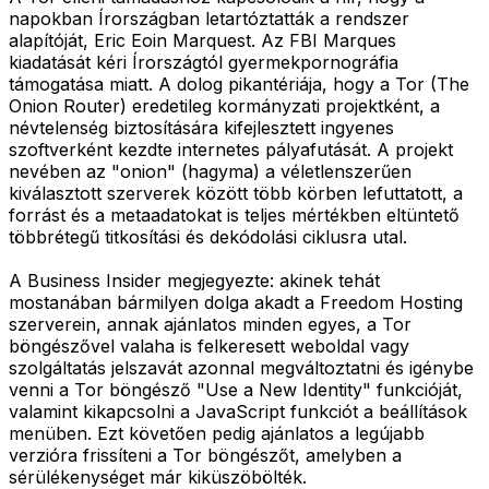
napokban Írországban letartóztatták a rendszer
alapítóját, Eric Eoin Marquest. Az FBI Marques
kiadatását kéri Írországtól gyermekpornográfia
támogatása miatt. A dolog pikantériája, hogy a Tor (The
Onion Router) eredetileg kormányzati projektként, a
névtelenség biztosítására kifejlesztett ingyenes
szoftverként kezdte internetes pályafutását. A projekt
nevében az "onion" (hagyma) a véletlenszerűen
kiválasztott szerverek között több körben lefuttatott, a
forrást és a metaadatokat is teljes mértékben eltüntető
többrétegű titkosítási és dekódolási ciklusra utal.
A Business Insider megjegyezte: akinek tehát
mostanában bármilyen dolga akadt a Freedom Hosting
szerverein, annak ajánlatos minden egyes, a Tor
böngészővel valaha is felkeresett weboldal vagy
szolgáltatás jelszavát azonnal megváltoztatni és igénybe
venni a Tor böngésző "Use a New Identity" funkcióját,
valamint kikapcsolni a JavaScript funkciót a beállítások
menüben. Ezt követően pedig ajánlatos a legújabb
verzióra frissíteni a Tor böngészőt, amelyben a
sérülékenységet már kiküszöbölték.