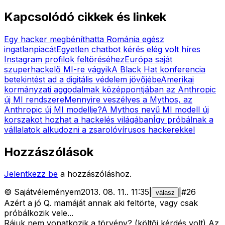
Kapcsolódó cikkek és linkek
Egy hacker megbéníthatta Románia egész
ingatlanpiacát
Egyetlen chatbot kérés elég volt híres
Instagram profilok feltöréséhez
Európa saját
szuperhackelő MI-re vágyik
A Black Hat konferencia
betekintést ad a digitális védelem jövőjébe
Amerikai
kormányzati aggodalmak középpontjában az Anthropic
új MI rendszere
Mennyire veszélyes a Mythos, az
Anthropic új MI modellje?
A Mythos nevű MI modell új
korszakot hozhat a hackelés világában
Így próbálnak a
vállalatok alkudozni a zsarolóvírusos hackerekkel
Hozzászólások
Jelentkezz be
a hozzászóláshoz.
©
Sajátvéleményem
2013. 08. 11.
.
11:35
|
|
#
26
válasz
Azért a jó Q. mamáját annak aki feltörte, vagy csak
próbálkozik vele...
Rájuk nem vonatkozik a törvény? (költõi kérdés volt) Az