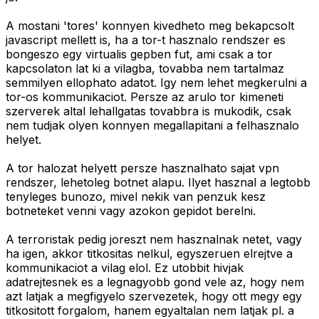
A mostani 'tores' konnyen kivedheto meg bekapcsolt
javascript mellett is, ha a tor-t hasznalo rendszer es
bongeszo egy virtualis gepben fut, ami csak a tor
kapcsolaton lat ki a vilagba, tovabba nem tartalmaz
semmilyen ellophato adatot. Igy nem lehet megkerulni a
tor-os kommunikaciot. Persze az arulo tor kimeneti
szerverek altal lehallgatas tovabbra is mukodik, csak
nem tudjak olyen konnyen megallapitani a felhasznalo
helyet.
A tor halozat helyett persze hasznalhato sajat vpn
rendszer, lehetoleg botnet alapu. Ilyet hasznal a legtobb
tenyleges bunozo, mivel nekik van penzuk kesz
botneteket venni vagy azokon gepidot berelni.
A terroristak pedig joreszt nem hasznalnak netet, vagy
ha igen, akkor titkositas nelkul, egyszeruen elrejtve a
kommunikaciot a vilag elol. Ez utobbit hivjak
adatrejtesnek es a legnagyobb gond vele az, hogy nem
azt latjak a megfigyelo szervezetek, hogy ott megy egy
titkositott forgalom, hanem egyaltalan nem latjak pl. a