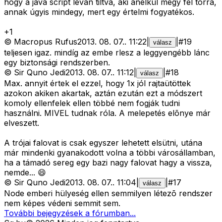
hogy a java script levan tiltva, aki anélkül megy fel torra,
annak úgyis mindegy, mert egy értelmi fogyatékos.
+
1
©
Macropus Rufus
2013. 08. 07.
.
11:22
|
|
#
19
válasz
teljesen igaz. mindíg az embe rlesz a leggyengébb lánc
egy biztonsági rendszerben.
©
Sir Quno Jedi
2013. 08. 07.
.
11:12
|
|
#
18
válasz
Max. annyit értek el ezzel, hogy 1x jól rajtaütöttek
azokon akiken akartak, aztán ezután ezt a módszert
komoly ellenfelek ellen többé nem fogják tudni
használni. MIVEL tudnak róla. A melepetés elõnye már
elveszett.
A trójai falovat is csak egyszer lehetett elsütni, utána
már mindenki gyanakodott volna a többi városállamban,
ha a támadó sereg egy bazi nagy falovat hagy a vissza,
nemde... 😄
©
Sir Quno Jedi
2013. 08. 07.
.
11:04
|
|
#
17
válasz
Node emberi hülyeség ellen semmilyen létezõ rendszer
nem képes védeni semmit sem.
További bejegyzések a fórumban...