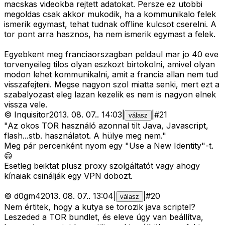
macskas videokba rejtett adatokat. Persze ez utobbi
megoldas csak akkor mukodik, ha a kommunikalo felek
ismerik egymast, tehat tudnak offline kulcsot cserelni. A
tor pont arra hasznos, ha nem ismerik egymast a felek.
Egyebkent meg franciaorszagban peldaul mar jo 40 eve
torvenyeileg tilos olyan eszkozt birtokolni, amivel olyan
modon lehet kommunikalni, amit a francia allan nem tud
visszafejteni. Megse nagyon szol miatta senki, mert ezt a
szabalyozast eleg lazan kezelik es nem is nagyon elnek
vissza vele.
©
Inquisitor
2013. 08. 07.
.
14:03
|
|
#
21
válasz
"Az okos TOR használó azonnal tilt Java, Javascript,
flash...stb. használatot. A hülye meg nem."
Meg pár percenként nyom egy "Use a New Identity"-t.
😄
Esetleg beiktat plusz proxy szolgáltatót vagy ahogy
kínaiak csinálják egy VPN dobozt.
©
d0gm4
2013. 08. 07.
.
13:04
|
|
#
20
válasz
Nem értitek, hogy a kutya se torozik java scriptel?
Leszeded a TOR bundlet, és eleve úgy van beállítva,