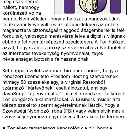
még csak nem is
hallott, nemhogy
körülnézett volna
benne. Nem véletlen, hogy a hálózat a bűnözők titkos
találkozóhelyévé vált, és az utóbbi időkben az online
magánszféra biztonságáért aggódó átlagemberek is felé
fordultak, valóságos mentsvárra lelve a digitális világnak
ebben a fel nem térképezett szegletében. A Tor hálózat
azzal, hogy számos proxy szerveren átvezetve tünteti el
az internetes tevékenység nyomvonalát, teljes
névtelenséget biztosít a felhasználónak.
Két nappal ezelőtt azonban híre ment annak, hogy a
rendszert üzemeltető Freedom Hosting szervereinek
mintegy 50 százaléka egy, a virginiai Restonból
származó "kártevőnek" esett áldozatul, ami egy
JavaScript "ujjlenyomattal" látja el a rendszert felkereső
Tor böngésző alkalmazásokat. A Business Insider által
idézett szakértő szerint egyértelműnek látszik, hogy a
Szövetségi Nyomozó Iroda (FBI) vagy valamelyik másik
szövetségi nyomozó ügynökség áll az akció hátterében.
A Tor elleni támadáshoz kapcsolódik a hír, hogy a