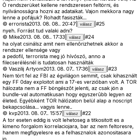
Õ rendszerüket kellene rendszeresen feltörni, és
nyilvánosságra hozni az adataikat. Vajon mekkora nagy
lenne a pofájuk? Rohadt fasiszták...
©
errorista
2013. 08. 08.
.
20:47
|
|
#
25
válasz
nyeh. Forrást tud valaki adni?
©
Mike
2013. 08. 08.
.
17:33
|
|
#
24
válasz
ha olyat csinálsz amit nem ellenõrizhetnek akkor a
rendszer ellensége vagy
a pedofil, terrorista meg jó hívószó, anno a
filecserélésnél is tudatosan használták
©
Vaszilij Artyom
2013. 08. 07.
.
17:36
|
|
#
23
válasz
Nem tört fel az FBI az égvilágon semmit, csak kihasznált
egy FF 0day exploitot ami a 17-es verzióban volt. A TOR
hálozata nem a FF böngészõt jelenti, az csak jön a
bundle-val automatikusan hogy egyszerûbb legyen az
életed. Egyébként TOR hálózaton belül alap a noscript
bekapcsolása... vagyis lenne..
©
kvp
2013. 08. 07.
.
15:57
|
|
#
22
válasz
A tor eseten eddig is volt lehetoseg a titkositott es a
kimeno forgalom korrelaciojara, bar az nem feltoresre,
hanem megfigyelesre es a felhasznalok azonositasara
jo.