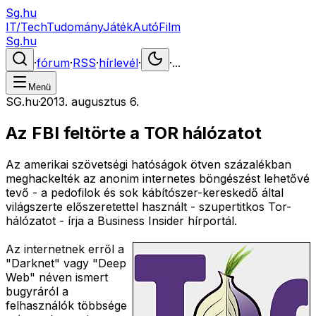
Sg.hu
IT/Tech
Tudomány
Játék
Autó
Film
Sg.hu
·
fórum
·
RSS
·
hírlevél
·
·
...
Menü
SG.hu
·
2013. augusztus 6.
Az FBI feltörte a TOR hálózatot
Az amerikai szövetségi hatóságok ötven százalékban
meghackelték az anonim internetes böngészést lehetővé
tevő - a pedofilok és sok kábítószer-kereskedő által
világszerte előszeretettel használt - szupertitkos Tor-
hálózatot - írja a Business Insider hírportál.
Az internetnek erről a
"Darknet" vagy "Deep
Web" néven ismert
bugyráról a
felhasználók többsége