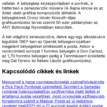
vállalat. A bélyegkép középpontjában a portrék, a
háttérben a zeneszerzők műveire (A Rajna kincse és az
Aida) utaló grafikai kompozíciók láthatók. A
bélyegkisívek Orosz István Kossuth-díjas
grafikusművész tervei szerint 50 ezer példányban az
ANY Biztonsági Nyomdában készültek.
A két világhírű zeneszerzőre, illetve egy-egy alkotásukra
legutóbb 1967-ben az Operák bélyegsorozatban
megjelent bélyegekkel emlékezett a posta. Akkor a
nyolccímletű sorozat 1 forintos bélyegén a Don Carlost,
az 1,70 forintos bélyegen pedig a Tannhäusert örökítette
meg Gál Ferenc és Kékesi László grafikusművész.
Kapcsolódó cikkek és linkek
Megugrott a hazai csomagautomaták száma
Felvásárolta
a Pick Pack Pontokat üzemeltető Sprintert a Sameday
romániai futárszolgálat
Egy szoftverhiba miatt ítéltek el
ártatlanul postai vezetőket, most orvosolják ezt
Nagyobb
forgalomra számít a Magyar Posta az új webshop
rendelet miatt
2021-től a 22 eurónál kisebb értékű postai