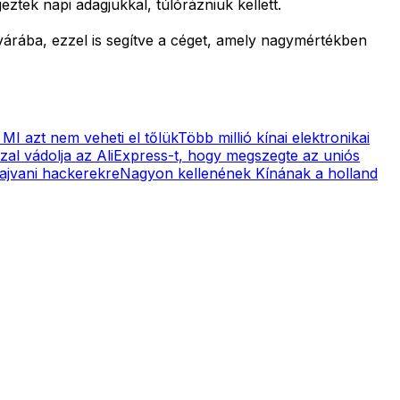
ztek napi adagjukkal, túlórázniuk kellett.
yárába, ezzel is segítve a céget, amely nagymértékben
 MI azt nem veheti el tőlük
Több millió kínai elektronikai
zal vádolja az AliExpress-t, hogy megszegte az uniós
 tajvani hackerekre
Nagyon kellenének Kínának a holland