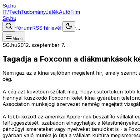
Sg.hu
IT/Tech
Tudomány
Játék
Autó
Film
Sg.hu
·
fórum
·
RSS
·
hírlevél
·
·
...
Menü
SG.hu
·
2012. szeptember 7.
Tagadja a Foxconn a diákmunkások k
Nem igaz az a kínai sajtóban megjelent hír, amely szerint 
cég.
A cég azt követően szólalt meg, hogy csütörtökön több kín
hiánnyal küszködő Foxconn kelet-kínai gyárában telefonok
Association munkajogi szervezet nemrég megejtett vizsgála
A többi között az amerikai Apple-nek beszállító vállalat
felfüggesztését, szabadon elhagyhatják a létesítményeket. 
pénzügyi ismereteket vagy nyelveket tanulókat is - a Fox
gyárban való munka jó útja a vállalati kultúra megismerés