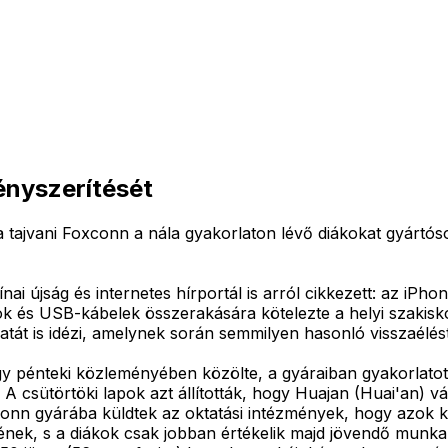
ényszerítését
a tajvani Foxconn a nála gyakorlaton lévő diákokat gyártóso
ai újság és internetes hírportál is arról cikkezett: az iP
 és USB-kábelek összerakására kötelezte a helyi szakiskol
tát is idézi, amelynek során semmilyen hasonló visszaélést
 egy pénteki közleményében közölte, a gyáraiban gyakorlat
A csütörtöki lapok azt állították, hogy Huajan (Huai'an) vá
conn gyárába küldtek az oktatási intézmények, hogy azok kö
ének, s a diákok csak jobban értékelik majd jövendő munkah