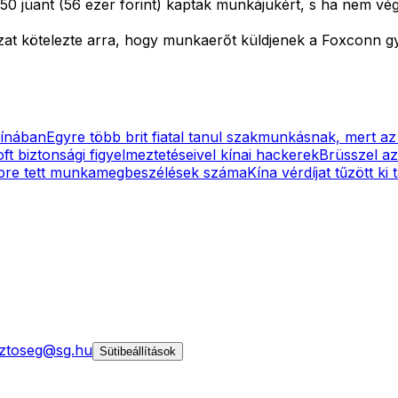
0 jüant (56 ezer forint) kaptak munkájukért, s ha nem vége
nyzat kötelezte arra, hogy munkaerőt küldjenek a Foxconn g
Kínában
Egyre több brit fiatal tanul szakmunkásnak, mert az
ft biztonsági figyelmeztetéseivel kínai hackerek
Brüsszel az
bbre tett munkamegbeszélések száma
Kína vérdíjat tűzött ki
ztoseg@sg.hu
Sütibeállítások