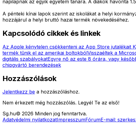
napilapnak az egyik egyetem tanára. A diákok havonta 1.55
A pénteki kínai lapok szerint az iskolákat a helyi kormá
hozzájárul a helyi bruttó hazai termék növekedéséhez.
Kapcsolódó cikkek és linkek
Az Apple kénytelen csökkenteni az App Store jutalékait 
termék tűnik el az amerikai boltokból
Visszaéltek a Microso
digitális szabályokat
Egyre nő az este 8 órára, vagy késő
chipgyártó berendezések
Hozzászólások
Jelentkezz be
a hozzászóláshoz.
Nem érkezett még hozzászólás. Legyél Te az első!
Sg
.hu
©
2026
Minden jog fenntartva.
Adatvédelmi nyilatkozat
Impresszum
Fórum
E-mail:
szerkes