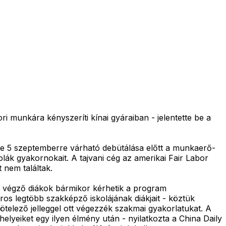
ri munkára kényszeríti kínai gyáraiban - jelentette be a
hone 5 szeptemberre várható debütálása előtt a munkaerő-
ák gyakornokait. A tajvani cég az amerikai Fair Labor
 nem találtak.
ot végző diákok bármikor kérhetik a program
ros legtöbb szakképző iskolájának diákjait - köztük
telező jelleggel ott végezzék szakmai gyakorlatukat. A
elyeiket egy ilyen élmény után - nyilatkozta a China Daily