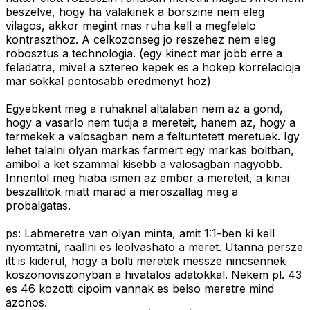
beszelve, hogy ha valakinek a borszine nem eleg
vilagos, akkor megint mas ruha kell a megfelelo
kontraszthoz. A celkozonseg jo reszehez nem eleg
robosztus a technologia. (egy kinect mar jobb erre a
feladatra, mivel a sztereo kepek es a hokep korrelacioja
mar sokkal pontosabb eredmenyt hoz)
Egyebkent meg a ruhaknal altalaban nem az a gond,
hogy a vasarlo nem tudja a mereteit, hanem az, hogy a
termekek a valosagban nem a feltuntetett meretuek. Igy
lehet talalni olyan markas farmert egy markas boltban,
amibol a ket szammal kisebb a valosagban nagyobb.
Innentol meg hiaba ismeri az ember a mereteit, a kinai
beszallitok miatt marad a meroszallag meg a
probalgatas.
ps: Labmeretre van olyan minta, amit 1:1-ben ki kell
nyomtatni, raallni es leolvashato a meret. Utanna persze
itt is kiderul, hogy a bolti meretek messze nincsennek
koszonoviszonyban a hivatalos adatokkal. Nekem pl. 43
es 46 kozotti cipoim vannak es belso meretre mind
azonos.