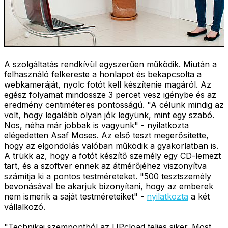
A szolgáltatás rendkívül egyszerűen működik. Miután a
felhasználó felkereste a honlapot és bekapcsolta a
webkameráját, nyolc fotót kell készítenie magáról. Az
egész folyamat mindössze 3 percet vesz igénybe és az
eredmény centiméteres pontosságú. "A célunk mindig az
volt, hogy legalább olyan jók legyünk, mint egy szabó.
Nos, néha már jobbak is vagyunk" - nyilatkozta
elégedetten Asaf Moses. Az első teszt megerősítette,
hogy az elgondolás valóban működik a gyakorlatban is.
A trükk az, hogy a fotót készítő személy egy CD-lemezt
tart, és a szoftver ennek az átmérőjéhez viszonyítva
számítja ki a pontos testméreteket. "500 tesztszemély
bevonásával be akarjuk bizonyítani, hogy az emberek
nem ismerik a saját testméreteiket" -
nyilatkozta
a két
vállalkozó.
"Technikai szempontból az UPcload teljes siker. Most