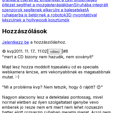
öltözet segíthet a mozgásterápiákban
Síruhába integrált
szenzorok segítenek elkerülni a baleseteket
A
ruhaiparba is betörnek a robotok
3D-nyomtatóval
készülnek a hollywoodi kosztümök
Hozzászólások
Jelentkezz be
a hozzászóláshoz.
©
kvp
2011. 11. 17.
.
11:02
|
|
#
8
válasz
"mert a CD bizony nem hazudik, nem soványít"
Majd lesz hozza moddolt tojasalaku cd es specialis
webkamera lencse, ami vekonyabbnak es magasabbnak
mutat. :-)
"Mi a probléma kvp? Nem tetszik, hogy õ rájött? 😊"
Nagyon alacsony lesz a detektalasi pontossag, mivel
normal eletben az ilyen szolgaltatast igenybe vevo
emberek jo resze nem erti miert nem lehet rozsaszin
hatter elott rozsaszin ruhaban meretni magat. Arrol nem