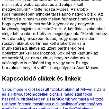
már csak a webshopokat és a divatipart kell
meggyőznünk" - tette hozzá Moses. Az utóbbi
rugalmasságában mindkét társalapító nagyon bízik. Az
UPcload a ruhatervezés mellett felhasználható arra is,
hogy gyorsan felmérhetők legyenek egy nagyobb
közösség tagjainak a testméretei. A két fiatal szakember
elégedett, a sikerért bőven megdolgoztak. "Eleinte nehéz
volt elaludni, miközben tudod, hogy éppen minden
rosszul alakul, de hinned kell a sikerben és a
munkatársaid, illetve az üzleti partnereid felé
optimizmust kell sugároznod. Sok pénzt kaptunk az
emberektől, de nem tudtuk, hogy az ötletünk a
valóságban is működni fog-e vagy sem. Ez egy
borzalmas helyzet volt" - hangsúlyozta Asaf Moses.
Kapcsolódó cikkek és linkek
Valós modellekről készült fotókat alakít át MI-vel a Zara
és a H&M
A fotómodellek digitális másolatait fogja
használni hirdetéseiben a H&M
Gombnyomásra változó
ruházat forradalmasíthatja a divatvilágot
Számítógépes
grafikára cseréli az embereket a Levi's
Különleges