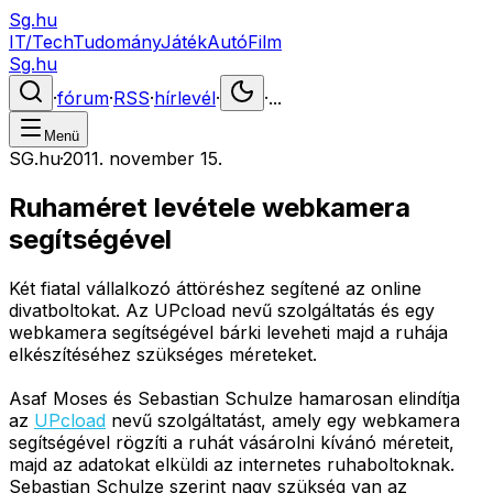
Sg.hu
IT/Tech
Tudomány
Játék
Autó
Film
Sg.hu
·
fórum
·
RSS
·
hírlevél
·
·
...
Menü
SG.hu
·
2011. november 15.
Ruhaméret levétele webkamera
segítségével
Két fiatal vállalkozó áttöréshez segítené az online
divatboltokat. Az UPcload nevű szolgáltatás és egy
webkamera segítségével bárki leveheti majd a ruhája
elkészítéséhez szükséges méreteket.
Asaf Moses és Sebastian Schulze hamarosan elindítja
az
UPcload
nevű szolgáltatást, amely egy webkamera
segítségével rögzíti a ruhát vásárolni kívánó méreteit,
majd az adatokat elküldi az internetes ruhaboltoknak.
Sebastian Schulze szerint nagy szükség van az