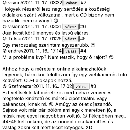
©
vision5
2011. 11. 17.
.
03:32
|
|
#
7
válasz
Hölgyek részérõl lesz nagy sértõdés a közösségi
oldalakra szánt változatnál, mert a CD bizony nem
hazudik, nem soványít 😄
©
vision5
2011. 11. 17.
.
03:31
|
|
#
6
válasz
Jaja kicsit körülményes és lassú eljárás.
©
Tetsuo
2011. 11. 17.
.
01:25
|
|
#
5
válasz
Egy meroszalag szerintem egyszerubb. 😉
©
endrev
2011. 11. 16.
.
17:14
|
|
#
4
válasz
Mi a probléma kvp? Nem tetszik, hogy õ rájött? 😊
Ahhoz hogy a méreteim online alkalmazhatóak
legyenek, bármikor felöltözöm így egy webkamerás fotó
kedvéért. CD-t elõkapok hozzá.
©
Szefmester
2011. 11. 16.
.
17:02
|
|
#
3
válasz
Ezt vetítsék ki lábméretre is mert néha szenvedés
megfelelõ kinézetû és méretû cipõt találni. Vagy
bakancsot, kinek mi. 😛 Amúgy az ötlet díjazandó.
Sajnos volt már pár pólóm ami egyik méretben jó, a
másik meg egyel nagyobban volt jó. 😊 Félcipõben meg..
44-45 kell nekem, de az ünneplõ csukám 41es és
vastag zokni kell mert kicsit lötyögõs. XD