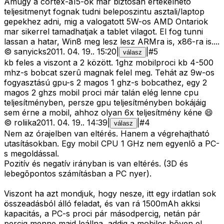
Amugy a cortex-a15-ok mar biztosan ertekelheto
teljesitmenyt fognak tudni beleposzintu asztali/laptop
gepekhez adni, mig a valogatott 5W-os AMD Ontariok
mar sikerrel tamadhatjak a tablet vilagot. El fog tunni
lassan a hatar, Win8 meg lesz lesz ARMra is, x86-ra is....
©
sanyicks
2011. 04. 19.
.
15:20
|
|
#
5
válasz
kb feles a viszont a 2 között. 1ghz mobilproci kb 4-500
mhz-s bobcat szerû magnak felel meg. Tehát az 9w-os
fogyasztású gpu-s 2 magos 1 ghz-s bobcathez, egy 2
magos 2 ghzs mobil proci már talán elég lenne cpu
teljesítményben, persze gpu teljesítményben bokájáig
sem érne a mobil, ahhoz olyan 6x teljesítmény kéne 😄
©
roliika
2011. 04. 19.
.
14:39
|
|
#
4
válasz
Nem az órajelben van eltérés. Hanem a végrehajtható
utasításokban. Egy mobil CPU 1 GHz nem egyenlõ a PC-
s megoldással.
Pozitív és negatív irányban is van eltérés. (3D és
lebegõpontos számításban a PC nyer).
Viszont ha azt mondjuk, hogy nesze, itt egy irdatlan sok
összeadásból álló feladat, és van rá 1500mAh akksi
kapacitás, a PC-s proci pár másodpercig, netán pár
percig menne majd leállna, addig a mobilos bõven el