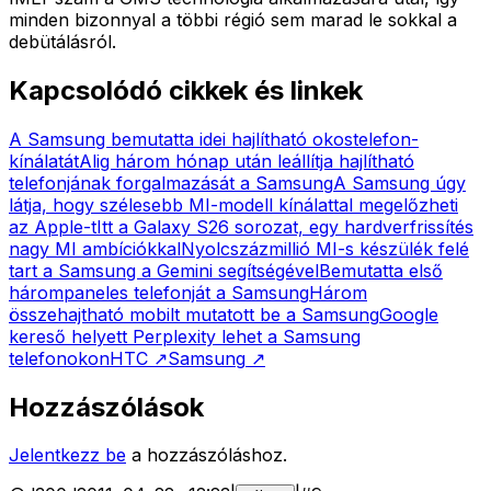
minden bizonnyal a többi régió sem marad le sokkal a
debütálásról.
Kapcsolódó cikkek és linkek
A Samsung bemutatta idei hajlítható okostelefon-
kínálatát
Alig három hónap után leállítja hajlítható
telefonjának forgalmazását a Samsung
A Samsung úgy
látja, hogy szélesebb MI-modell kínálattal megelőzheti
az Apple-t
Itt a Galaxy S26 sorozat, egy hardverfrissítés
nagy MI ambíciókkal
Nyolcszázmillió MI-s készülék felé
tart a Samsung a Gemini segítségével
Bemutatta első
hárompaneles telefonját a Samsung
Három
összehajtható mobilt mutatott be a Samsung
Google
kereső helyett Perplexity lehet a Samsung
telefonokon
HTC
↗
Samsung
↗
Hozzászólások
Jelentkezz be
a hozzászóláshoz.