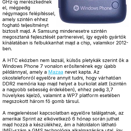
GHz-ig merészkednek
el, mégpedig
négymagos felépítéssel,
amely szintén ehhez
fogható teljesítményt
biztosít majd. A Samsung mindenesetre szintén
megosztaná fejlesztését partnereivel, így egyéb gyártók
kínálatában is felbukkanhat majd a chip, valamikor 2012-
ben.
A HTC eközben nem lazsál, külsős pletykák szerint ők a
Windows Phone 7 vonalon erősítenének egy újabb
példánnyal, amely a
Mazaa
nevet kapta. Az
okostelefonról egyelőre annyit tudni, hogy várhatóan
DDR2 memória kap majd helyet a burkolat alatt (szintén
a nagyobb sebesség érdekében), ehhez pedig 3,7
hüvelykes kijelző, valamint a WP7 platform esetében
megszokott három fő gomb társul.
A megjelenéssel kapcsolatban egyelőre találgatnak, az
amerikai Sprint az elkövetkező 6 hónap során juthat
majd hozzá a készülékhez, ám a hátoldalon látható
IMEI-szám a GMS technológia alkalmazására utal, így