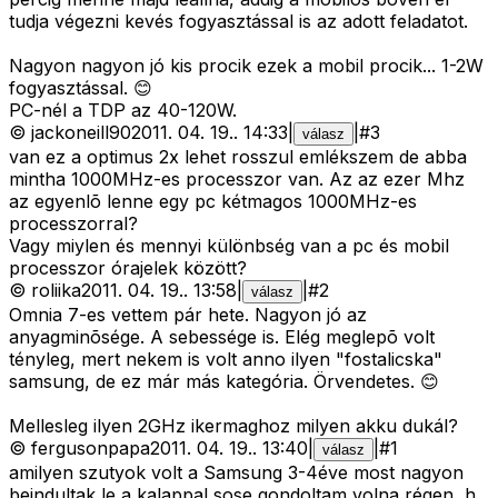
tudja végezni kevés fogyasztással is az adott feladatot.
Nagyon nagyon jó kis procik ezek a mobil procik... 1-2W
fogyasztással. 😊
PC-nél a TDP az 40-120W.
©
jackoneill90
2011. 04. 19.
.
14:33
|
|
#
3
válasz
van ez a optimus 2x lehet rosszul emlékszem de abba
mintha 1000MHz-es processzor van. Az az ezer Mhz
az egyenlõ lenne egy pc kétmagos 1000MHz-es
processzorral?
Vagy miylen és mennyi különbség van a pc és mobil
processzor órajelek között?
©
roliika
2011. 04. 19.
.
13:58
|
|
#
2
válasz
Omnia 7-es vettem pár hete. Nagyon jó az
anyagminõsége. A sebessége is. Elég meglepõ volt
tényleg, mert nekem is volt anno ilyen "fostalicska"
samsung, de ez már más kategória. Örvendetes. 😊
Mellesleg ilyen 2GHz ikermaghoz milyen akku dukál?
©
fergusonpapa
2011. 04. 19.
.
13:40
|
|
#
1
válasz
amilyen szutyok volt a Samsung 3-4éve most nagyon
beindultak,le a kalappal,sose gondoltam volna régen ,h