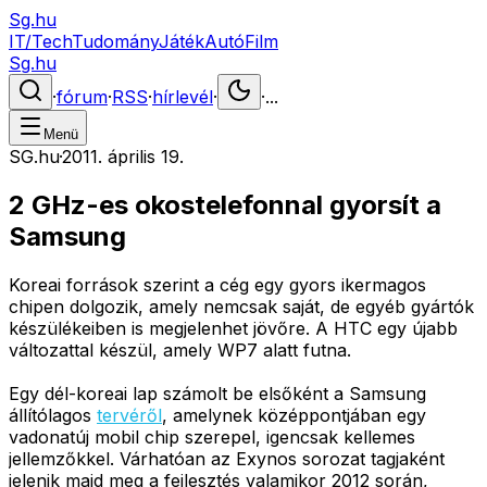
Sg.hu
IT/Tech
Tudomány
Játék
Autó
Film
Sg.hu
·
fórum
·
RSS
·
hírlevél
·
·
...
Menü
SG.hu
·
2011. április 19.
2 GHz-es okostelefonnal gyorsít a
Samsung
Koreai források szerint a cég egy gyors ikermagos
chipen dolgozik, amely nemcsak saját, de egyéb gyártók
készülékeiben is megjelenhet jövőre. A HTC egy újabb
változattal készül, amely WP7 alatt futna.
Egy dél-koreai lap számolt be elsőként a Samsung
állítólagos
tervéről
, amelynek középpontjában egy
vadonatúj mobil chip szerepel, igencsak kellemes
jellemzőkkel. Várhatóan az Exynos sorozat tagjaként
jelenik majd meg a fejlesztés valamikor 2012 során,