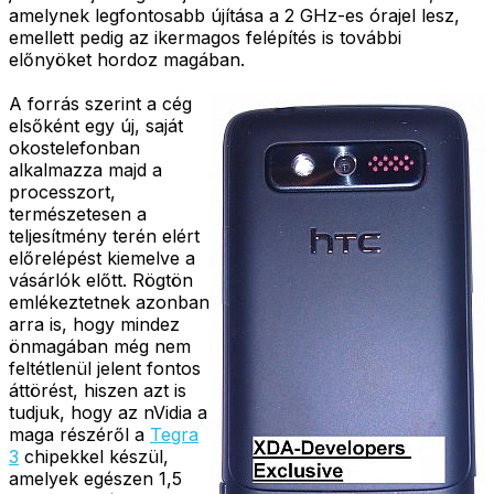
amelynek legfontosabb újítása a 2 GHz-es órajel lesz,
emellett pedig az ikermagos felépítés is további
előnyöket hordoz magában.
A forrás szerint a cég
elsőként egy új, saját
okostelefonban
alkalmazza majd a
processzort,
természetesen a
teljesítmény terén elért
előrelépést kiemelve a
vásárlók előtt. Rögtön
emlékeztetnek azonban
arra is, hogy mindez
önmagában még nem
feltétlenül jelent fontos
áttörést, hiszen azt is
tudjuk, hogy az nVidia a
maga részéről a
Tegra
3
chipekkel készül,
amelyek egészen 1,5