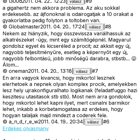
©
l300d
2011. 04. 22.
.
12:23
|
|
#
9
válasz
a gigahertz nem akkora problema. Az aku sokkal
erdekesebb. az ájfonoknal is odairogatjak a 10 orakat a
gyakorlatba pedig folyton a toltoben van.
©
Globalmaster
2011. 04. 20.
.
17:24
|
|
#
8
válasz
Nekem az hiányzik, hogy összevissza variálhassuk az
alkatrészeket -úgy, mint egy számítógépnél. Magyarul
gondolsz egyet és kicseréled a procit; az akksit egy új,
nagyobb teljesítményûre, esetleg a képernyõt egy új,
nagyobb felbontású, jobb minõségû darabra, stbstb... 😛
Álom...
©
oneman
2011. 04. 20.
.
13:18
|
|
#
7
válasz
En arra vagyok kivancsi, hogy mikortol lesznek
elerhetoek a nepnek olyan komplex procik, amelyekben
lesz hely ujrakonfiguralhato logikanak (feladatfuggo hazi
keszitesu utasitasok stb stb). Most nem arra gondolok,
hogy mikortol lehet kapni ilyet, mert csinalni barmikor
lehet, inkabb a korbetamogatasa az erdekes, hogy
hogyan talaljak majd mindezt a coderek fele.
©
a_n_d_r_e_w
2011. 04. 19.
.
20:34
|
|
#
6
válasz
Erdekes olvasmany