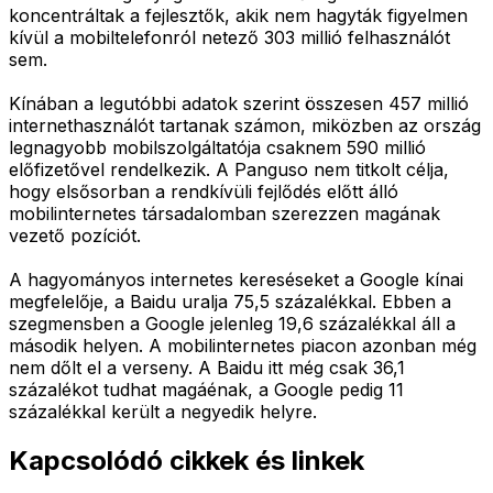
koncentráltak a fejlesztők, akik nem hagyták figyelmen
kívül a mobiltelefonról netező 303 millió felhasználót
sem.
Kínában a legutóbbi adatok szerint összesen 457 millió
internethasználót tartanak számon, miközben az ország
legnagyobb mobilszolgáltatója csaknem 590 millió
előfizetővel rendelkezik. A Panguso nem titkolt célja,
hogy elsősorban a rendkívüli fejlődés előtt álló
mobilinternetes társadalomban szerezzen magának
vezető pozíciót.
A hagyományos internetes kereséseket a Google kínai
megfelelője, a Baidu uralja 75,5 százalékkal. Ebben a
szegmensben a Google jelenleg 19,6 százalékkal áll a
második helyen. A mobilinternetes piacon azonban még
nem dőlt el a verseny. A Baidu itt még csak 36,1
százalékot tudhat magáénak, a Google pedig 11
százalékkal került a negyedik helyre.
Kapcsolódó cikkek és linkek