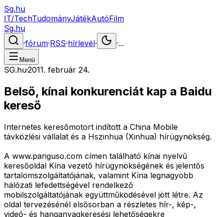
Sg.hu
IT/Tech
Tudomány
Játék
Autó
Film
Sg.hu
·
fórum
·
RSS
·
hírlevél
·
·
...
Menü
SG.hu
·
2011. február 24.
Belső, kínai konkurenciát kap a Baidu
kereső
Internetes keresőmotort indított a China Mobile
távközlési vállalat és a Hszinhua (Xinhua) hírügynökség.
A www.panguso.com címen található kínai nyelvű
keresőoldal Kína vezető hírügynökségének és jelentős
tartalomszolgáltatójának, valamint Kína legnagyobb
hálózati lefedettségével rendelkező
mobilszolgáltatójának együttműködésével jött létre. Az
oldal tervezésénél elsősorban a részletes hír-, kép-,
videó- és hanganyagkeresési lehetőségekre