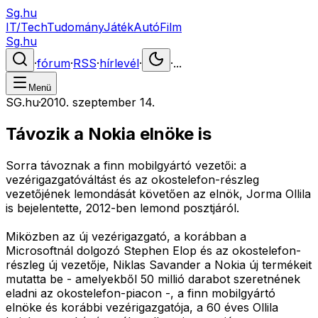
Sg.hu
IT/Tech
Tudomány
Játék
Autó
Film
Sg.hu
·
fórum
·
RSS
·
hírlevél
·
·
...
Menü
SG.hu
·
2010. szeptember 14.
Távozik a Nokia elnöke is
Sorra távoznak a finn mobilgyártó vezetői: a
vezérigazgatóváltást és az okostelefon-részleg
vezetőjének lemondását követően az elnök, Jorma Ollila
is bejelentette, 2012-ben lemond posztjáról.
Miközben az új vezérigazgató, a korábban a
Microsoftnál dolgozó Stephen Elop és az okostelefon-
részleg új vezetője, Niklas Savander a Nokia új termékeit
mutatta be - amelyekből 50 millió darabot szeretnének
eladni az okostelefon-piacon -, a finn mobilgyártó
elnöke és korábbi vezérigazgatója, a 60 éves Ollila