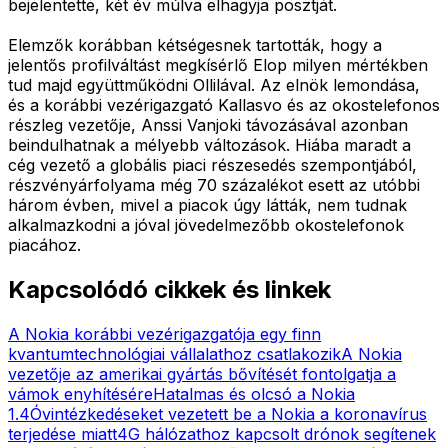
bejelentette, két év múlva elhagyja posztját.
Elemzők korábban kétségesnek tartották, hogy a
jelentős profilváltást megkísérlő Elop milyen mértékben
tud majd együttműködni Ollilával. Az elnök lemondása,
és a korábbi vezérigazgató Kallasvo és az okostelefonos
részleg vezetője, Anssi Vanjoki távozásával azonban
beindulhatnak a mélyebb változások. Hiába maradt a
cég vezető a globális piaci részesedés szempontjából,
részvényárfolyama még 70 százalékot esett az utóbbi
három évben, mivel a piacok úgy látták, nem tudnak
alkalmazkodni a jóval jövedelmezőbb okostelefonok
piacához.
Kapcsolódó cikkek és linkek
A Nokia korábbi vezérigazgatója egy finn
kvantumtechnológiai vállalathoz csatlakozik
A Nokia
vezetője az amerikai gyártás bővítését fontolgatja a
vámok enyhítésére
Hatalmas és olcsó a Nokia
1.4
Óvintézkedéseket vezetett be a Nokia a koronavírus
terjedése miatt
4G hálózathoz kapcsolt drónok segítenek