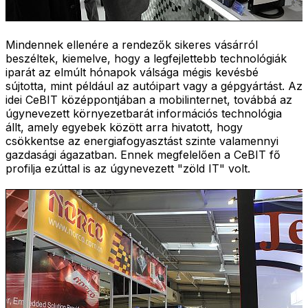
Mindennek ellenére a rendezők sikeres vásárról
beszéltek, kiemelve, hogy a legfejlettebb technológiák
iparát az elmúlt hónapok válsága mégis kevésbé
sújtotta, mint például az autóipart vagy a gépgyártást. Az
idei CeBIT középpontjában a mobilinternet, továbbá az
úgynevezett környezetbarát információs technológia
állt, amely egyebek között arra hivatott, hogy
csökkentse az energiafogyasztást szinte valamennyi
gazdasági ágazatban. Ennek megfelelően a CeBIT fő
profilja ezúttal is az úgynevezett "zöld IT" volt.