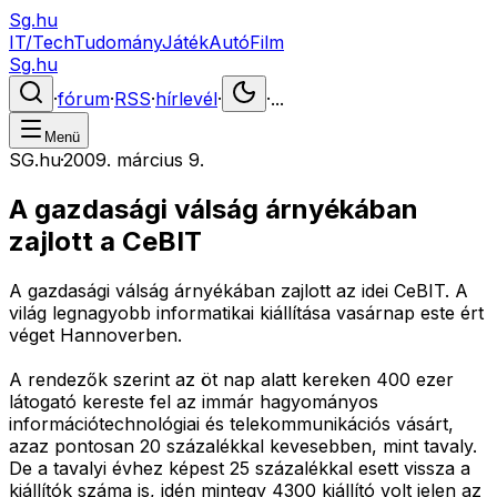
Sg.hu
IT/Tech
Tudomány
Játék
Autó
Film
Sg.hu
·
fórum
·
RSS
·
hírlevél
·
·
...
Menü
SG.hu
·
2009. március 9.
A gazdasági válság árnyékában
zajlott a CeBIT
A gazdasági válság árnyékában zajlott az idei CeBIT. A
világ legnagyobb informatikai kiállítása vasárnap este ért
véget Hannoverben.
A rendezők szerint az öt nap alatt kereken 400 ezer
látogató kereste fel az immár hagyományos
információtechnológiai és telekommunikációs vásárt,
azaz pontosan 20 százalékkal kevesebben, mint tavaly.
De a tavalyi évhez képest 25 százalékkal esett vissza a
kiállítók száma is, idén mintegy 4300 kiállító volt jelen az