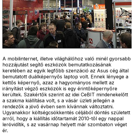
A mobilinternet, illetve világhálóhoz való minél gyorsabb
hozzájutást segítő eszközök bemutatkozásának
keretében az egyik legfőbb szenzáció az Asus cég által
bemutatott duálképernyős laptop volt. Ennek lényege a
kettős képernyő, azaz a hagyományos mellett az
irányítást végző eszközök is egy érintőképernyőre
kerültek. Szakértők szerint az idei CeBIT mindenekelőtt
a szakma kiállítása volt, s a vásár üzleti jellegén a
rendezők a jövő évben sem kívánnak változtatni.
Ugyanakkor költségcsökkentés céljából döntés született
arról, hogy a kiállítás időtartamát 2010-től egy nappal
lerövidítik, s az vasárnap helyett már szombaton véget
ér.