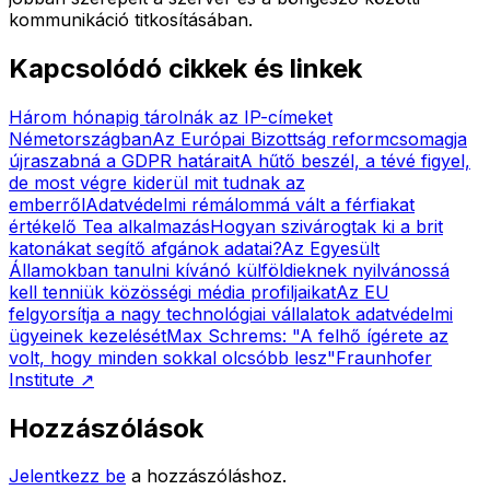
kommunikáció titkosításában.
Kapcsolódó cikkek és linkek
Három hónapig tárolnák az IP-címeket
Németországban
Az Európai Bizottság reformcsomagja
újraszabná a GDPR határait
A hűtő beszél, a tévé figyel,
de most végre kiderül mit tudnak az
emberről
Adatvédelmi rémálommá vált a férfiakat
értékelő Tea alkalmazás
Hogyan szivárogtak ki a brit
katonákat segítő afgánok adatai?
Az Egyesült
Államokban tanulni kívánó külföldieknek nyilvánossá
kell tenniük közösségi média profiljaikat
Az EU
felgyorsítja a nagy technológiai vállalatok adatvédelmi
ügyeinek kezelését
Max Schrems: "A felhő ígérete az
volt, hogy minden sokkal olcsóbb lesz"
Fraunhofer
Institute
↗
Hozzászólások
Jelentkezz be
a hozzászóláshoz.