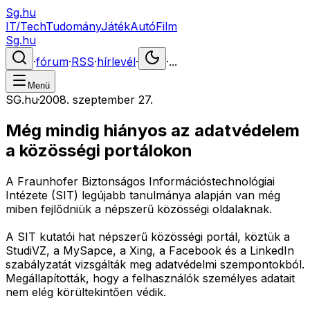
Sg.hu
IT/Tech
Tudomány
Játék
Autó
Film
Sg.hu
·
fórum
·
RSS
·
hírlevél
·
·
...
Menü
SG.hu
·
2008. szeptember 27.
Még mindig hiányos az adatvédelem
a közösségi portálokon
A Fraunhofer Biztonságos Információstechnológiai
Intézete (SIT) legújabb tanulmánya alapján van még
miben fejlődniük a népszerű közösségi oldalaknak.
A SIT kutatói hat népszerű közösségi portál, köztük a
StudiVZ, a MySapce, a Xing, a Facebook és a LinkedIn
szabályzatát vizsgálták meg adatvédelmi szempontokból.
Megállapították, hogy a felhasználók személyes adatait
nem elég körültekintően védik.