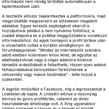
információk nem mindig törlődtek automatikusan a
kijelentkezések után.
A tesztelők először bejelentkeztek a platformokra, majd
megpróbálták megszerezni az előzetesen megadott
adataikat. Egyes keresők segítségével sikerült is
hozzájutniuk például a nem nyilvános fotókhoz, a
családi állapotra és a politikai meggyőződésre vonatkozó
információkhoz. Az egyik honlapon a profil törlése után
is olvashatók voltak a korábbi vendégkönyv- és
fórumbejegyzések. "Mindez az internetezők számára
adott esetben különösen kínos lehet, de egyúttal az
adathalászoknak vagy a céges adatokra kíváncsi
támadók érdeklődését is felkelthetik. Hiszen ezen adatok
felhasználásával könnyebben férkőzhetnek a
célszemély vagy mások bizalmába" - tette hozzá a
szakember.
A legjobb minősítést a Facebook, míg a legrosszabbat a
Loaklisten.de kapta. A LinkedIn előnye a viszonylag
könnyű és gyors profiltörlés, valamint az álnév
használatának lehetősége volt. A Xing ugyanakkor
jobban szerepelt a szerver és a böngésző közötti