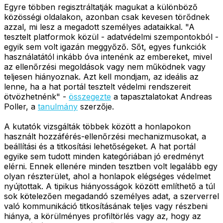
Egyre többen regisztráltatják magukat a különböző
közösségi oldalakon, azonban csak kevesen törődnek
azzal, mi lesz a megadott személyes adataikkal. "A
tesztelt platformok közül - adatvédelmi szempontokból -
egyik sem volt igazán meggyőző. Sőt, egyes funkciók
használatától inkább óva intenénk az embereket, mivel
az ellenőrzési megoldások vagy nem működnek vagy
teljesen hiányoznak. Azt kell mondjam, az ideális az
lenne, ha a hat portál tesztelt védelmi rendszereit
ötvözhetnénk" -
összegezte
a tapasztalatokat Andreas
Poller, a
tanulmány
szerzője.
A kutatók vizsgálták többek között a honlapokon
használt hozzáférés-ellenőrzési mechanizmusokat, a
beállítási és a titkosítási lehetőségeket. A hat portál
egyike sem tudott minden kategóriában jó eredményt
elérni. Ennek ellenére minden tesztben volt legalább egy
olyan részterület, ahol a honlapok elégséges védelmet
nyújtottak. A tipikus hiányosságok között említhető a túl
sok kötelezően megadandó személyes adat, a szerverrel
való kommunikáció titkosításának teljes vagy részbeni
hiánya, a körülményes profiltörlés vagy az, hogy az