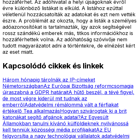
hozzáférhet. Az adóhivatal a helyi újságoknak évről
évre különböző listákat is elküld. A listához ezúttal
véletlenül hozzácsatolták az adatokat és ezt nem vették
észre. A problémát az okozta, hogy a listák a személyes
adóazonosítókat is tartalmazták, így azok segítségével
rossz szándékú emberek más, titkos információkhoz is
hozzáférhettek volna. Az adóhatóság szóvivője nem
tudott magyarázatot adni a történtekre, de elnézést kért
az eset miatt.
Kapcsolódó cikkek és linkek
Három hónapig tárolnák az IP-címeket
Németországban
Az Európai Bizottság reformcsomagja
újraszabná a GDPR határait
A hűtő beszél, a tévé figyel,
de most végre kiderül mit tudnak az
emberről
Adatvédelmi rémálommá vált a férfiakat
értékelő Tea alkalmazás
Hogyan szivárogtak ki a brit
katonákat segítő afgánok adatai?
Az Egyesült
Államokban tanulni kívánó külföldieknek nyilvánossá
kell tenniük közösségi média profiljaikat
Az EU
felgyorsítja a nagy technológiai vállalatok adatvédelmi