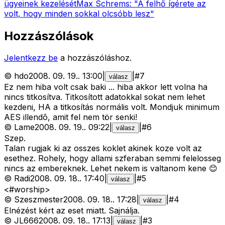
ügyeinek kezelését
Max Schrems: "A felhő ígérete az
volt, hogy minden sokkal olcsóbb lesz"
Hozzászólások
Jelentkezz be
a hozzászóláshoz.
©
hdo
2008. 09. 19.
.
13:00
|
|
#
7
válasz
Ez nem hiba volt csak baki ... hiba akkor lett volna ha
nincs titkosítva. Titkosított adatokkal sokat nem lehet
kezdeni, HA a titkosítás normális volt. Mondjuk minimum
AES illendõ, amit fel nem tör senki!
©
Lame
2008. 09. 19.
.
09:22
|
|
#
6
válasz
Szep.
Talan rugjak ki az osszes koklet akinek koze volt az
esethez. Rohely, hogy allami szferaban semmi felelosseg
nincs az embereknek. Lehet nekem is valtanom kene 😊
©
Radi
2008. 09. 18.
.
17:40
|
|
#
5
válasz
<#worship>
©
Szeszmester
2008. 09. 18.
.
17:28
|
|
#
4
válasz
Elnézést kért az eset miatt. Sajnálja.
©
JL666
2008. 09. 18.
.
17:13
|
|
#
3
válasz