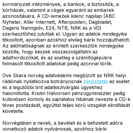
kormányzati intézmények, a bankok, a biztosítók, a
kórházak, valamint a cégek egyaránt az emberek
azonosítására. A CD-lemezek kilenc napilap (ABC
Nyheter, Aller Internett, Aftenposten, Dagbladet,
Dagens Naringsliv, E24, NTB, NRK és a VG)
szerkesztőihez jutottak el. Ugyan az adatok mindegyike
titkosított, azonban azokhoz elvileg bárki hozzájuthatott.
Az adóhatóságnak az érintett szerkesztők mindegyike
közölte, hogy készek visszaszolgáltatni az
adathordozókat, és az esetleg a számítógépükre
felmásolt titkosított adatokat pedig azonnal törlik.
Ove Skara norvég adatvédelmi megbízott az NRK helyi
rádiónak nyilatkozva botrányosnak
minősítette
az esetet
és a legutóbbi brit adatkiszivárgási ügyekhez
hasonlította. Kristin Halvorsen pénzügyminiszter pedig
különösen komoly és sajnálatos hibának nevezte a CD-k
téves postázását, egyúttal teljes körű vizsgálat elindítását
követelte.
Norvégiában a nevek, a bevételi és a befizetett adóra
vonatkozó adatok nyilvánosak, azokhoz bárki