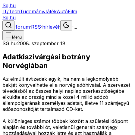
Sg.hu
IT/Tech
Tudomány
Játék
Autó
Film
Sg.hu
·
fórum
·
RSS
·
hírlevél
·
·
...
Menü
SG.hu
·
2008. szeptember 18.
Adatkiszivárgási botrány
Norvégiában
Az elmúlt évtizedek egyik, ha nem a legkomolyabb
bakiját könyvelhette el a norvég adóhivatal. A szervezet
tévedésből az összes helyi napilap szerkesztőségébe
elküldte az ország mind a közel 4 millió adózó
állampolgárának személyes adatait, illetve 11 számjegyű
adóazonosítóját tartalmazó CD-ket.
A különleges számot többek között a születési időpont
alapján és további öt, véletlenül generált számjegy
hozzáadásával hozzák létre és ezt használják a