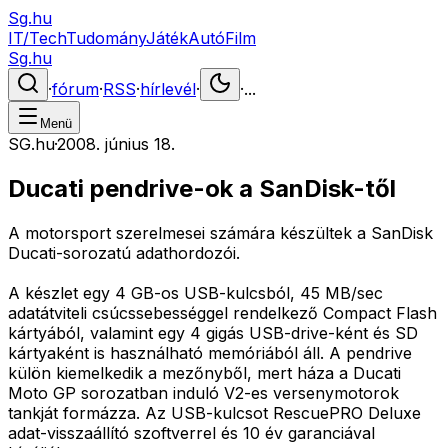
Sg.hu
IT/Tech
Tudomány
Játék
Autó
Film
Sg.hu
·
fórum
·
RSS
·
hírlevél
·
·
...
Menü
SG.hu
·
2008. június 18.
Ducati pendrive-ok a SanDisk-től
A motorsport szerelmesei számára készültek a SanDisk
Ducati-sorozatú adathordozói.
A készlet egy 4 GB-os USB-kulcsból, 45 MB/sec
adatátviteli csúcssebességgel rendelkező Compact Flash
kártyából, valamint egy 4 gigás USB-drive-ként és SD
kártyaként is használható memóriából áll. A pendrive
külön kiemelkedik a mezőnyből, mert háza a Ducati
Moto GP sorozatban induló V2-es versenymotorok
tankját formázza. Az USB-kulcsot RescuePRO Deluxe
adat-visszaállító szoftverrel és 10 év garanciával