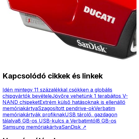
Kapcsolódó cikkek és linkek
Idén mintegy 11 százalékkal csökken a globális
chipgyártók bevétele
Jövőre vehetünk 1 terabájtos V-
NAND chipeket
Extrém külső hatásoknak is ellenálló
memóriakártya
Szagosított pendrive-ok
Verbatim
memóriakártyák profiknak
USB tároló, gazdagon
tálalva
8 GB-os USB-kulcs a Verbatimtól
8 GB-os
Samsung memóriakártya
SanDisk
↗