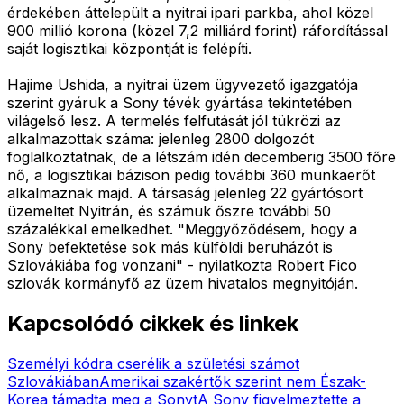
érdekében áttelepült a nyitrai ipari parkba, ahol közel
900 millió korona (közel 7,2 milliárd forint) ráfordítással
saját logisztikai központját is felépíti.
Hajime Ushida, a nyitrai üzem ügyvezető igazgatója
szerint gyáruk a Sony tévék gyártása tekintetében
világelső lesz. A termelés felfutását jól tükrözi az
alkalmazottak száma: jelenleg 2800 dolgozót
foglalkoztatnak, de a létszám idén decemberig 3500 főre
nő, a logisztikai bázison pedig további 360 munkaerőt
alkalmaznak majd. A társaság jelenleg 22 gyártósort
üzemeltet Nyitrán, és számuk őszre további 50
százalékkal emelkedhet. "Meggyőződésem, hogy a
Sony befektetése sok más külföldi beruházót is
Szlovákiába fog vonzani" - nyilatkozta Robert Fico
szlovák kormányfő az üzem hivatalos megnyitóján.
Kapcsolódó cikkek és linkek
Személyi kódra cserélik a születési számot
Szlovákiában
Amerikai szakértők szerint nem Észak-
Korea támadta meg a Sonyt
A Sony figyelmeztette a