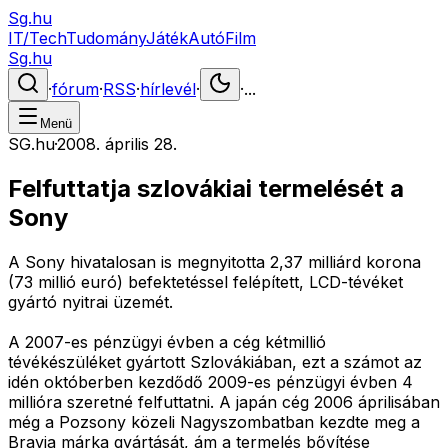
Sg.hu
IT/Tech
Tudomány
Játék
Autó
Film
Sg.hu
·
fórum
·
RSS
·
hírlevél
·
·
...
Menü
SG.hu
·
2008. április 28.
Felfuttatja szlovákiai termelését a
Sony
A Sony hivatalosan is megnyitotta 2,37 milliárd korona
(73 millió euró) befektetéssel felépített, LCD-tévéket
gyártó nyitrai üzemét.
A 2007-es pénzügyi évben a cég kétmillió
tévékészüléket gyártott Szlovákiában, ezt a számot az
idén októberben kezdődő 2009-es pénzügyi évben 4
millióra szeretné felfuttatni. A japán cég 2006 áprilisában
még a Pozsony közeli Nagyszombatban kezdte meg a
Bravia márka gyártását, ám a termelés bővítése