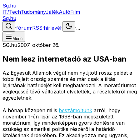
Sg.hu
IT/Tech
Tudomány
Játék
Autó
Film
Sg.hu
·
fórum
·
RSS
·
hírlevél
·
·
...
Menü
SG.hu
·
2007. október 26.
Nem lesz internetadó az USA-ban
Az Egyesült Államok végül nem nyújtott rossz példát a
többi fejlett ország számára és már csak a tiltás
lejártának határidejét kell meghatározni. A moratóriumot
véglegessé tévő változatot elvetették, a részletekről még
egyeztetnek.
A hónap közepén mi is
beszámoltunk
arról, hogy
november 1-én lejár az 1998-ban megszületett
moratórium, így mindenképpen gyors döntésre van
szükség az amerikai politika részéről a határidő
kitolásának érdekében. Ez akadályozza meg ugyanis,