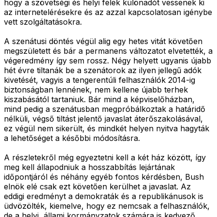
hogy a szövetségi és helyi felek különadót vessenek ki
az internetelérésekre és az azzal kapcsolatosan igénybe
vett szolgáltatásokra.
A szenátusi döntés végül alig egy hetes vitát követően
megszületett és bár a permanens változatot elvetették, a
végeredmény így sem rossz. Négy helyett ugyanis újabb
hét évre tiltanák be a szenátorok az ilyen jellegű adók
kivetését, vagyis a tengerentúli felhasználók 2014-ig
biztonságban lennének, nem kellene újabb terhek
kiszabásától tartaniuk. Bár mind a képviselőházban,
mind pedig a szenátusban megpróbálkoztak a határidő
nélküli, végső tiltást jelentő javaslat áterőszakolásával,
ez végül nem sikerült, és mindkét helyen nyitva hagyták
a lehetőséget a későbbi módosításra.
A részletekről még egyeztetni kell a két ház között, így
meg kell állapodniuk a hosszabbítás lejártának
időpontjáról és néhány egyéb fontos kérdésben, Bush
elnök elé csak ezt követően kerülhet a javaslat. Az
eddigi eredményt a demokraták és a republikánusok is
üdvözölték, kiemelve, hogy ez nemcsak a felhasználók,
de a helyi, állami kormányzatok számára is kedvező