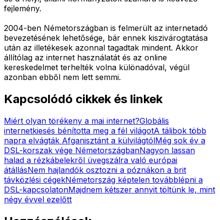
fejlemény.
2004-ben Németországban is felmerült az internetadó
bevezetésének lehetősége, bár ennek kiszivárogtatása
után az illetékesek azonnal tagadtak mindent. Akkor
állítólag az internet használatát és az online
kereskedelmet terhelték volna különadóval, végül
azonban ebből nem lett semmi.
Kapcsolódó cikkek és linkek
Miért olyan törékeny a mai internet?
Globális
internetkiesés bénította meg a fél világot
A tálibok több
napra elvágták Afganisztánt a külvilágtól
Még sok év a
DSL-korszak vége Németországban
Nagyon lassan
halad a rézkábelekről üvegszálra való európai
átállás
Nem hajlandók osztozni a póznákon a brit
távközlési cégek
Németország képtelen továbblépni a
DSL-kapcsolaton
Majdnem kétszer annyit töltünk le, mint
négy évvel ezelőtt