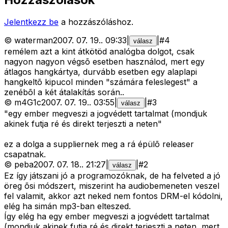
Jelentkezz be
a hozzászóláshoz.
©
waterman
2007. 07. 19.
.
09:33
|
|
#
4
válasz
remélem azt a kint átkötöd analógba dolgot, csak
nagyon nagyon végsõ esetben használod, mert egy
átlagos hangkártya, durvább esetben egy alaplapi
hangkeltõ kipucol minden "számára feleslegest" a
zenébõl a két átalakítás során..
©
m4G1c
2007. 07. 19.
.
03:55
|
|
#
3
válasz
"egy ember megveszi a jogvédett tartalmat (mondjuk
akinek futja ré és direkt terjeszti a neten"
ez a dolga a suppliernek meg a rá épülõ releaser
csapatnak.
©
peba
2007. 07. 18.
.
21:27
|
|
#
2
válasz
Ez így játszani jó a programozóknak, de ha felveted a jó
öreg õsi módszert, miszerint ha audiobemeneten veszel
fel valamit, akkor azt neked nem fontos DRM-el kódolni,
elég ha simán mp3-ban elteszed.
Így elég ha egy ember megveszi a jogvédett tartalmat
(mondjuk akinek futja ré és direkt terjeszti a neten, mert