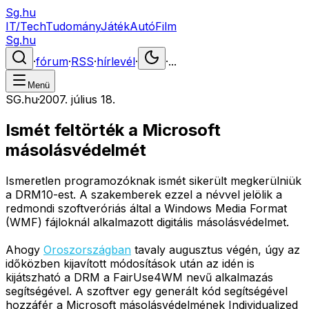
Sg.hu
IT/Tech
Tudomány
Játék
Autó
Film
Sg.hu
·
fórum
·
RSS
·
hírlevél
·
·
...
Menü
SG.hu
·
2007. július 18.
Ismét feltörték a Microsoft
másolásvédelmét
Ismeretlen programozóknak ismét sikerült megkerülniük
a DRM10-est. A szakemberek ezzel a névvel jelölik a
redmondi szoftveróriás által a Windows Media Format
(WMF) fájloknál alkalmazott digitális másolásvédelmet.
Ahogy
Oroszországban
tavaly augusztus végén, úgy az
időközben kijavított módosítások után az idén is
kijátszható a DRM a FairUse4WM nevű alkalmazás
segítségével. A szoftver egy generált kód segítségével
hozzáfér a Microsoft másolásvédelmének Individualized