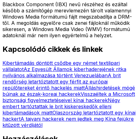
Blackbox Component (IBX) nevű részéhez és ezáltal
később a számítógép merevlemezén tárolt valamennyi
Windows Media formátumú fájlt megszabadítja a DRM-
től. A megoldás egyelőre csak zenei fájloknál működik
sikeresen, a Windows Media Video (WMV) formátumú
adatoknál már nem ilyen egyértelmű a helyzet.
Kapcsolódó cikkek és linkek
Kibertámadás döntött csődbe egy német textilipari
vállalatot
Az Egyesült Államok kiberhaderejének ritka
nyilvános alkalmazása történt Venezuelában
A brit
rendőrség letartóztatott egy férfit az európai
repülőtereket érintő hackelés miatt
Álláshirdetések mögé
bújnak az észak-koreai hackerek
Visszaéltek a Microsoft
biztonsági figyelmeztetéseivel kínai hackerek
Négy
embert tartóztattak le brit kiskereskedők elleni
kibertámadások miatt
Olaszország letartóztatott egy kínai
hackert
A tajvani hackerek nem ijedtek meg Kína fejükre
kitűzött vérdíjától
Hozzászólások