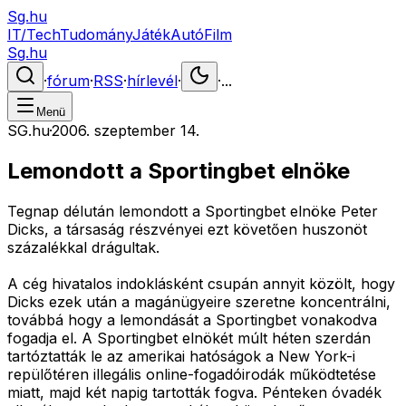
Sg.hu
IT/Tech
Tudomány
Játék
Autó
Film
Sg.hu
·
fórum
·
RSS
·
hírlevél
·
·
...
Menü
SG.hu
·
2006. szeptember 14.
Lemondott a Sportingbet elnöke
Tegnap délután lemondott a Sportingbet elnöke Peter
Dicks, a társaság részvényei ezt követően huszonöt
százalékkal drágultak.
A cég hivatalos indoklásként csupán annyit közölt, hogy
Dicks ezek után a magánügyeire szeretne koncentrálni,
továbbá hogy a lemondását a Sportingbet vonakodva
fogadja el. A Sportingbet elnökét múlt héten szerdán
tartóztatták le az amerikai hatóságok a New York-i
repülőtéren illegális online-fogadóirodák működtetése
miatt, majd két napig tartották fogva. Pénteken óvadék