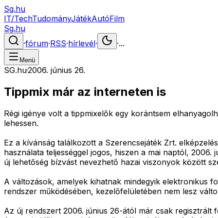
Sg.hu
IT/Tech
Tudomány
Játék
Autó
Film
Sg.hu
·
fórum
·
RSS
·
hírlevél
·
·
...
Menü
SG.hu
·
2006. június 26.
Tippmix már az interneten is
Régi igénye volt a tippmixelők egy korántsem elhanyagol
lehessen.
Ez a kívánság találkozott a Szerencsejáték Zrt. elképzelés
használata teljességgel jogos, hiszen a mai naptól, 2006.
új lehetőség bízvást nevezhető hazai viszonyok között sz
A változások, amelyek kihatnak mindegyik elektronikus fog
rendszer működésében, kezelőfelületében nem lesz válto
Az új rendszert 2006. június 26-ától már csak regisztrált f