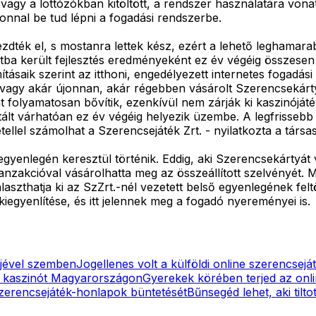
vagy a lottózókban kitöltött, a rendszer használatára vona
zonnal be tud lépni a fogadási rendszerbe.
ezdték el, s mostanra lettek kész, ezért a lehető leghamara
ntba került fejlesztés eredményeként ez év végéig összesen 
saik szerint az itthoni, engedélyezett internetes fogadási 
l vagy akár újonnan, akár régebben vásárolt Szerencsekárty
latát folyamatosan bővítik, ezenkívül nem zárják ki kaszin
ortált várhatóan ez év végéig helyezik üzembe. A legfrisseb
ellel számolhat a Szerencsejáték Zrt. - nyilatkozta a társa
 egyenlegén keresztül történik. Eddig, aki Szerencsekártyá
ranzakcióval vásárolhatta meg az összeállított szelvényét. M
szthatja ki az SzZrt.-nél vezetett belső egyenlegének feltö
iegyenlítése, és itt jelennek meg a fogadó nyereményei is.
őjével szemben
Jogellenes volt a külföldi online szerencseját
ne kaszinót Magyarországon
Gyerekek körében terjed az onl
 szerencsejáték-honlapok büntetését
Bűnsegéd lehet, aki tilt