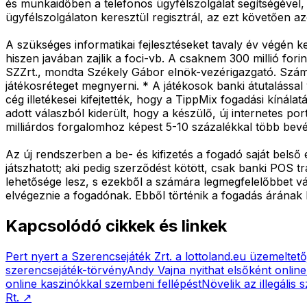
és munkaidőben a telefonos ügyfélszolgálat segítségével, 
ügyfélszolgálaton keresztül regisztrál, az ezt követően a
A szükséges informatikai fejlesztéseket tavaly év végén k
hiszen javában zajlik a foci-vb. A csaknem 300 millió fori
SZZrt., mondta Székely Gábor elnök-vezérigazgató. Számítá
játékosréteget megnyerni. * A játékosok banki átutalássa
cég illetékesei kifejtették, hogy a TippMix fogadási kíná
adott válaszból kiderült, hogy a készülő, új internetes p
milliárdos forgalomhoz képest 5-10 százalékkal több bevét
Az új rendszerben a be- és kifizetés a fogadó saját belső
játszhatott; aki pedig szerződést kötött, csak banki POS t
lehetősége lesz, s ezekből a számára legmegfelelőbbet vála
elvégeznie a fogadónak. Ebből történik a fogadás árának k
Kapcsolódó cikkek és linkek
Pert nyert a Szerencsejáték Zrt. a lottoland.eu üzemeltet
szerencsejáték-törvény
Andy Vajna nyithat elsőként onli
online kaszinókkal szembeni fellépést
Növelik az illegális
Rt.
↗