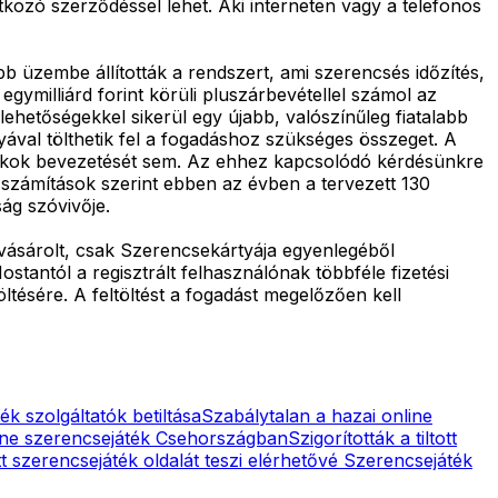
tkozó szerződéssel lehet. Aki interneten vagy a telefonos
bb üzembe állították a rendszert, ami szerencsés időzítés,
egymilliárd forint körüli pluszárbevétellel számol az
lehetőségekkel sikerül egy újabb, valószínűleg fiatalabb
ával tölthetik fel a fogadáshoz szükséges összeget. A
ójátékok bevezetését sem. Az ehhez kapcsolódó kérdésünkre
b számítások szerint ebben az évben a tervezett 130
ság szóvivője.
t vásárolt, csak Szerencsekártyája egyenlegéből
ostantól a regisztrált felhasználónak többféle fizetési
ltésére. A feltöltést a fogadást megelőzően kell
ék szolgáltatók betiltása
Szabálytalan a hazai online
ine szerencsejáték Csehországban
Szigorították a tiltott
ott szerencsejáték oldalát teszi elérhetővé
Szerencsejáték