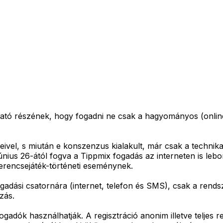
ható részének, hogy fogadni ne csak a hagyományos (online
eivel, s miután e konszenzus kialakult, már csak a technika
 június 26-ától fogva a Tippmix fogadás az interneten is le
erencsejáték-történeti eseménynek.
adási csatornára (internet, telefon és SMS), csak a rendsze
zás.
ogadók használhatják. A regisztráció anonim illetve teljes r