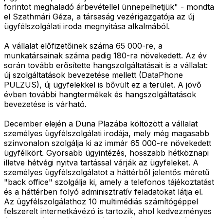
forintot meghaladó árbevétellel ünnepelhetjük" - mondta
el Szathmári Géza, a társaság vezérigazgatója az új
ügyfélszolgálati iroda megnyitása alkalmából.
A vállalat előfizetőinek száma 65 000-re, a
munkatársainak száma pedig 180-ra növekedett. Az év
során tovább erősítette hangszolgáltatásait is a vállalat:
új szolgáltatások bevezetése mellett (DataPhone
PULZUS), új ügyfelekkel is bővült ez a terület. A jövő
évben további hangtermékek és hangszolgáltatások
bevezetése is várható.
December elején a Duna Plazába költözött a vállalat
személyes ügyfélszolgálati irodája, mely még magasabb
színvonalon szolgálja ki az immár 65 000-re növekedett
ügyfélkört. Gyorsabb ügyintézés, hosszabb hétköznapi
illetve hétvégi nyitva tartással várják az ügyfeleket. A
személyes ügyfélszolgálatot a háttérből jelentős méretű
"back office" szolgálja ki, amely a telefonos tájékoztatást
és a háttérben folyó adminisztratív feladatokat látja el.
Az ügyfélszolgálathoz 10 multimédiás számítógéppel
felszerelt internetkávézó is tartozik, ahol kedvezményes