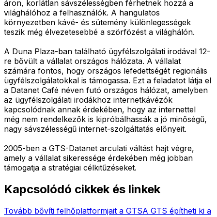
áron, korlátlan sávszélességben férhetnek hozzá a
világhálóhoz a felhasználók. A hangulatos
környezetben kávé- és sütemény különlegességek
teszik még élvezetesebbé a szörfözést a világhálón.
A Duna Plaza-ban található ügyfélszolgálati irodával 12-
re bővült a vállalat országos hálózata. A vállalat
számára fontos, hogy országos lefedettségét regionális
ügyfélszolgálatokkal is támogassa. Ezt a feladatot látja el
a Datanet Café néven futó országos hálózat, amelyben
az ügyfélszolgálati irodákhoz internetkávézók
kapcsolódnak annak érdekében, hogy az internettel
még nem rendelkezők is kipróbálhassák a jó minőségű,
nagy sávszélességű internet-szolgáltatás előnyeit.
2005-ben a GTS-Datanet arculati váltást hajt végre,
amely a vállalat sikeressége érdekében még jobban
támogatja a stratégiai célkitűzéseket.
Kapcsolódó cikkek és linkek
Tovább bővíti felhőplatformjait a GTS
A GTS építheti ki a