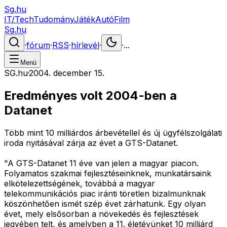
Sg.hu
IT/Tech
Tudomány
Játék
Autó
Film
Sg.hu
·
fórum
·
RSS
·
hírlevél
·
·
...
Menü
SG.hu
·
2004. december 15.
Eredményes volt 2004-ben a
Datanet
Több mint 10 milliárdos árbevétellel és új ügyfélszolgálati
iroda nyitásával zárja az évet a GTS-Datanet.
"A GTS-Datanet 11 éve van jelen a magyar piacon.
Folyamatos szakmai fejlesztéseinknek, munkatársaink
elkötelezettségének, továbbá a magyar
telekommunikációs piac iránti töretlen bizalmunknak
köszönhetően ismét szép évet zárhatunk. Egy olyan
évet, mely elsősorban a növekedés és fejlesztések
jegyében telt, és amelyben a 11. életévünket 10 milliárd