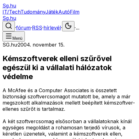
Sg.hu
IT/Tech
Tudomány
Játék
Autó
Film
Sg.hu
·
fórum
·
RSS
·
hírlevél
·
·
...
Menü
SG.hu
·
2004. november 15.
Kémszoftverek elleni szűrővel
egészül ki a vállalati hálózatok
védelme
A McAfee és a Computer Associates is összetett
biztonsági szoftvercsomagot mutatott be, amely a már
megszokott alkalmazások mellett beépített kémszoftver-
ellenes szűrőt is tartalmaz.
A két szoftvercsomag elsősorban a vállalatoknak kínál
egységes megoldást a rohamosan terjedő vírusok, a
kéretlen üzenetek, valamint a kémszoftverek ellen,