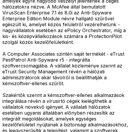
amelyek egyre nagyobb veszélyt jelentenek a céges
hálózatokra nézve. A McAfee által bemutatott
VirusScan Enterprise 7.1 és 8.0i az Anti-Spyware
Enterprise Edition Module névre hallgató szűrővel
egészült ki, amelyet közös felületről vezérelhetünk -
nagyvállalatok esetében az ePolicy Orchestrator, míg a
kis- és középvállalkozások számára a ProtectionPilot
szolgál közös kezelőfelületként.
A Computer Associates szintén saját termékét - eTrust
PestPatrol Anti-Spyware r5 - integrálta
szoftvercsomagjába. A vállalat közleménye szerint az
eTrust Security Management révén a hálózati
adminisztrátorok akár távolról is beállíthatják a
kémszoftver-ellenes szűrőt.
Szakértők szerint a kémszoftver-ellenes alkalmazások
integrálása révén a vírusirtó cégek kielégíthetik a
vállalatok növekvő igényeit. A vállalati hálózatok
esetében ugyanis általában előnyben részesítik az
integrált megoldásokat, amelyek egységes
kezelőfelületet nyújtanak a biztonsági alkalmazásokhoz,
és leegyszerűsítik a telepítést, valamint a szoftverek