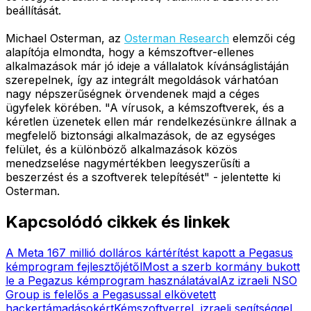
beállítását.
Michael Osterman, az
Osterman Research
elemzői cég
alapítója elmondta, hogy a kémszoftver-ellenes
alkalmazások már jó ideje a vállalatok kívánságlistáján
szerepelnek, így az integrált megoldások várhatóan
nagy népszerűségnek örvendenek majd a céges
ügyfelek körében. "A vírusok, a kémszoftverek, és a
kéretlen üzenetek ellen már rendelkezésünkre állnak a
megfelelő biztonsági alkalmazások, de az egységes
felület, és a különböző alkalmazások közös
menedzselése nagymértékben leegyszerűsíti a
beszerzést és a szoftverek telepítését" - jelentette ki
Osterman.
Kapcsolódó cikkek és linkek
A Meta 167 millió dolláros kártérítést kapott a Pegasus
kémprogram fejlesztőjétől
Most a szerb kormány bukott
le a Pegazus kémprogram használatával
Az izraeli NSO
Group is felelős a Pegasussal elkövetett
hackertámadásokért
Kémszoftverrel, izraeli segítséggel