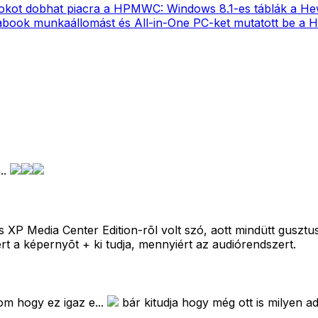
okot dobhat piacra a HP
MWC: Windows 8.1-es táblák a Hew
abook munkaállomást és All-in-One PC-ket mutatott be a 
..
XP Media Center Edition-rõl volt szó, aott mindütt guszt
t a képernyõt + ki tudja, mennyiért az audiórendszert.
 hogy ez igaz e...
bár kitudja hogy még ott is milyen a