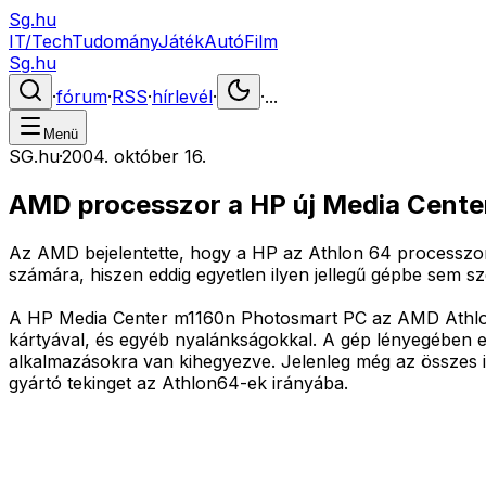
Sg.hu
IT/Tech
Tudomány
Játék
Autó
Film
Sg.hu
·
fórum
·
RSS
·
hírlevél
·
·
...
Menü
SG.hu
·
2004. október 16.
AMD processzor a HP új Media Cente
Az AMD bejelentette, hogy a HP az Athlon 64 processzort
számára, hiszen eddig egyetlen ilyen jellegű gépbe sem s
A HP Media Center m1160n Photosmart PC az AMD Athlon
kártyával, és egyéb nyalánkságokkal. A gép lényegében 
alkalmazásokra van kihegyezve. Jelenleg még az összes il
gyártó tekinget az Athlon64-ek irányába.