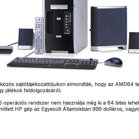
özös sajtótájékozattójukon elmondták, hogy az AMD64 tech
y játékok feldolgozásáról.
operációs rendszer nem használja még ki a 64 bites lehe
említett HP gép az Egyesült Államokban 999 dolláros, vagyi