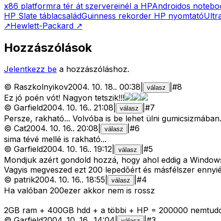
x86 platformra tér át szervereinél a HP
Androidos notebo
HP Slate táblacsalád
Guinness rekorder HP nyomtató
Ultr
↗
Hewlett-Packard
↗
Hozzászólások
Jelentkezz be
a hozzászóláshoz.
©
Raszkolnyikov
2004. 10. 18.
.
00:38
|
|
#
8
válasz
Ez jó poén vót! Nagyon tetszik!!!
©
Garfield
2004. 10. 16.
.
21:08
|
|
#
7
válasz
Persze, rakható... Volvóba is be lehet ülni gumicsizmában.
©
Cat
2004. 10. 16.
.
20:08
|
|
#
6
válasz
sima tévé mellé is rakható...
©
Garfield
2004. 10. 16.
.
19:12
|
|
#
5
válasz
Mondjuk azért gondold hozzá, hogy ahol eddig a Windows 
Vagyis megveszed ezt 200 lepedõért és másfélszer ennyiér
©
patrik
2004. 10. 16.
.
18:55
|
|
#
4
válasz
Ha valóban 200ezer akkor nem is rossz
2GB ram + 400GB hdd + a többi + HP = 200000 nemtudom
©
Garfield
2004. 10. 16.
.
14:04
|
|
#
3
válasz