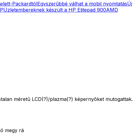
lett-Packardtól
Egyszerűbbé válhat a mobil nyomtatás
Új
HP
Üzletembereknek készült a HP Elitepad 900
AMD
ustalan méretû LCD(?)/plazma(?) képernyõket mutogattak.
dó megy rá