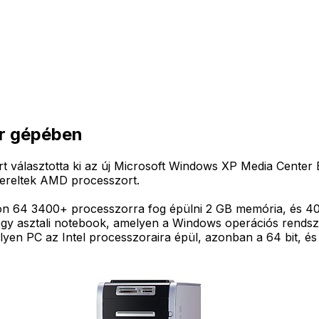
r gépében
 választotta ki az új Microsoft Windows XP Media Center E
zereltek AMD processzort.
 64 3400+ processzorra fog épülni 2 GB memória, és 40
egy asztali notebook, amelyen a Windows operációs rendsz
yen PC az Intel processzoraira épül, azonban a 64 bit, és 