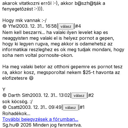
akarok vitatkozni errõl :-), akkor b@szh@tják a
fenyegetõzést :-))).
Hogy mik vannak :-/
©
Yfel
2003. 12. 31.
.
16:58
|
|
#
4
válasz
Nem kell beszarni... ha valaki ilyen levelet kap es
neaggyisten meg valaki el is helyez pornot a gepen,
hogy ki legyen rugva, meg akkor is odamehetsz az
informatikai reszleghez es ok meg tudjak mondani, hogy
soha nem voltal pornosite-okon.
Ha meg valaki betor az otthoni gepemre es pornot tesz
ra, akkor kosz, megsporoltal nekem $25-t havonta az
elofizetesre 😄
Y
©
Darth Sith
2003. 12. 31.
.
13:02
|
|
#
2
válasz
sok köcsög. :/
©
Csatti
2003. 12. 31.
.
09:49
|
|
#
1
válasz
Rohadékok...
További bejegyzések a fórumban...
Sg
.hu
©
2026
Minden jog fenntartva.