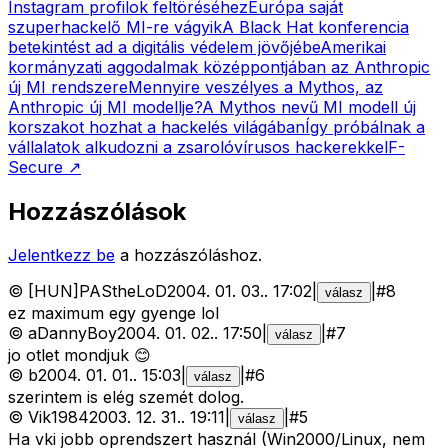
Instagram profilok feltöréséhez
Európa saját
szuperhackelő MI-re vágyik
A Black Hat konferencia
betekintést ad a digitális védelem jövőjébe
Amerikai
kormányzati aggodalmak középpontjában az Anthropic
új MI rendszere
Mennyire veszélyes a Mythos, az
Anthropic új MI modellje?
A Mythos nevű MI modell új
korszakot hozhat a hackelés világában
Így próbálnak a
vállalatok alkudozni a zsarolóvírusos hackerekkel
F-
Secure
↗
Hozzászólások
Jelentkezz be
a hozzászóláshoz.
©
[HUN]PAStheLoD
2004. 01. 03.
.
17:02
|
|
#
8
válasz
ez maximum egy gyenge lol
©
aDannyBoy
2004. 01. 02.
.
17:50
|
|
#
7
válasz
jo otlet mondjuk 😊
©
b
2004. 01. 01.
.
15:03
|
|
#
6
válasz
szerintem is elég szemét dolog.
©
Vik1984
2003. 12. 31.
.
19:11
|
|
#
5
válasz
Ha vki jobb oprendszert használ (Win2000/Linux, nem