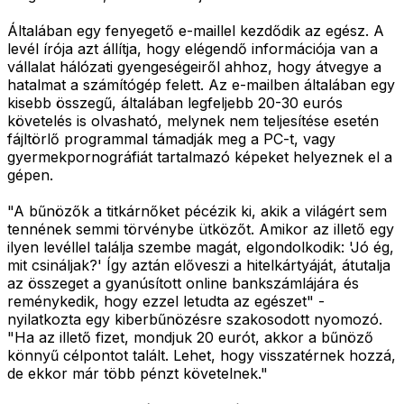
Általában egy fenyegető e-maillel kezdődik az egész. A
levél írója azt állítja, hogy elégendő információja van a
vállalat hálózati gyengeségeiről ahhoz, hogy átvegye a
hatalmat a számítógép felett. Az e-mailben általában egy
kisebb összegű, általában legfeljebb 20-30 eurós
követelés is olvasható, melynek nem teljesítése esetén
fájltörlő programmal támadják meg a PC-t, vagy
gyermekpornográfiát tartalmazó képeket helyeznek el a
gépen.
"A bűnözők a titkárnőket pécézik ki, akik a világért sem
tennének semmi törvénybe ütközőt. Amikor az illető egy
ilyen levéllel találja szembe magát, elgondolkodik: 'Jó ég,
mit csináljak?' Így aztán előveszi a hitelkártyáját, átutalja
az összeget a gyanúsított online bankszámlájára és
reménykedik, hogy ezzel letudta az egészet" -
nyilatkozta egy kiberbűnözésre szakosodott nyomozó.
"Ha az illető fizet, mondjuk 20 eurót, akkor a bűnöző
könnyű célpontot talált. Lehet, hogy visszatérnek hozzá,
de ekkor már több pénzt követelnek."