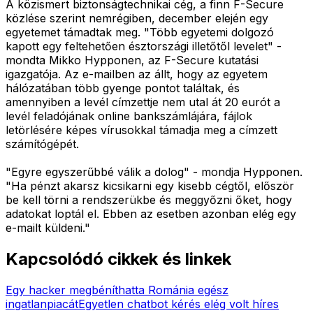
A közismert biztonságtechnikai cég, a finn F-Secure
közlése szerint nemrégiben, december elején egy
egyetemet támadtak meg. "Több egyetemi dolgozó
kapott egy feltehetően észtországi illetőtől levelet" -
mondta Mikko Hypponen, az F-Secure kutatási
igazgatója. Az e-mailben az állt, hogy az egyetem
hálózatában több gyenge pontot találtak, és
amennyiben a levél címzettje nem utal át 20 eurót a
levél feladójának online bankszámlájára, fájlok
letörlésére képes vírusokkal támadja meg a címzett
számítógépét.
"Egyre egyszerűbbé válik a dolog" - mondja Hypponen.
"Ha pénzt akarsz kicsikarni egy kisebb cégtől, először
be kell törni a rendszerükbe és meggyőzni őket, hogy
adatokat loptál el. Ebben az esetben azonban elég egy
e-mailt küldeni."
Kapcsolódó cikkek és linkek
Egy hacker megbéníthatta Románia egész
ingatlanpiacát
Egyetlen chatbot kérés elég volt híres