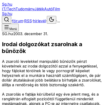
Sg.hu
IT/Tech
Tudomány
Játék
Autó
Film
Sg.hu
·
fórum
·
RSS
·
hírlevél
·
·
...
Menü
SG.hu
·
2003. december 31.
Irodai dolgozókat zsarolnak a
bűnözők
A zsaroló levelekkel manipuláló bűnözők pénzt
követelnek az irodai dolgozótól azzal a fenyegetéssel,
hogy fájlokat törölnek le vagy pornográf képeket
helyeznek el a munkára használt számítógépen, de pár
dollár átutalásával jobb belátásra bírhatják a zsarolókat,
állítja a rendőrség és több biztonsági szakértő.
A zsarolás e fajtája körülbelül egy éve jelent meg, és a
ranglétrán elfoglalt pozíciótól függetlenül mindenkit
megtámadnak, akinek a PC-je az internetre csatlakozik.