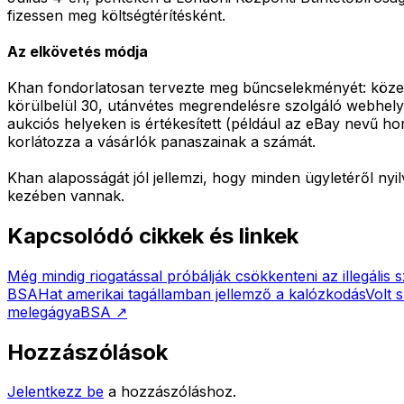
fizessen meg költségtérítésként.
Az elkövetés módja
Khan fondorlatosan tervezte meg bűncselekményét: közel 
körülbelül 30, utánvétes megrendelésre szolgáló webhelyen
aukciós helyeken is értékesített (például az eBay nevű h
korlátozza a vásárlók panaszainak a számát.
Khan alaposságát jól jellemzi, hogy minden ügyletéről ny
kezében vannak.
Kapcsolódó cikkek és linkek
Még mindig riogatással próbálják csökkenteni az illegális 
BSA
Hat amerikai tagállamban jellemző a kalózkodás
Volt 
melegágya
BSA
↗
Hozzászólások
Jelentkezz be
a hozzászóláshoz.