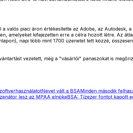
a valós piaci áron értékesítette az Adobe, az Autodesk, a
, amelyeket kifejezetten erre a célra hozott létre. Az átla
onlapon), napi több mint 1700 üzenetet tett közzé, összes
ilvántartást vezetett, még a "vásárlói" panaszokat is megő
szoftverhasználatot
Nevet vált a BSA
Minden második felhaszn
szenátor lesz az MPAA elnöke
BSA: Tízezer fontot kapott 