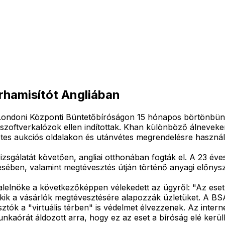
erhamisítót Angliában
Londoni Központi Büntetőbíróságon 15 hónapos börtönbünteté
szoftverkalózok ellen indítottak. Khan különböző álneveken
ernetes aukciós oldalakon és utánvétes megrendelésre hasz
izsgálatát követően, angliai otthonában fogták el. A 23 év
ítésében, valamint megtévesztés útján történő anyagi előny
lelnöke a következőképpen vélekedett az ügyről: "Az eset j
k a vásárlók megtévesztésére alapozzák üzletüket. A BSA 
tók a "virtuális térben" is védelmet élvezzenek. Az intern
kaórát áldozott arra, hogy ez az eset a bíróság elé kerül