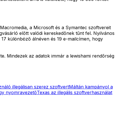
 Macromedia, a Microsoft és a Symantec szoftvereit
gvásárló előtt valódi kereskedőnek tűnt fel. Nyilvános
en 17 különböző álnéven és 19 e-mailcímen, hogy
rizte. Mindezek az adatok immár a lewishami rendőrség
áló illegálisan szerez szoftvert
Máltán kampányol a
egy nyomravezető
Texas az illegális szoftverhasználat