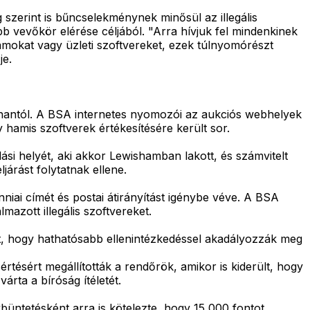
szerint is bűncselekménynek minősül az illegális
ebb vevőkör elérése céljából. "Arra hívjuk fel mindenkinek
amokat vagy üzleti szoftvereket, ezek túlnyomórészt
je.
 Khantól. A BSA internetes nyomozói az aukciós webhelyek
 hamis szoftverek értékesítésére került sor.
i helyét, aki akkor Lewishamban lakott, és számvitelt
járást folytatnak ellene.
nniai címét és postai átirányítást igénybe véve. A BSA
azott illegális szoftvereket.
int, hogy hathatósabb ellenintézkedéssel akadályozzák meg
rtésért megállították a rendőrök, amikor is kiderült, hogy
rta a bíróság ítéletét.
büntetésként arra is kötelezte, hogy 15 000 fontot