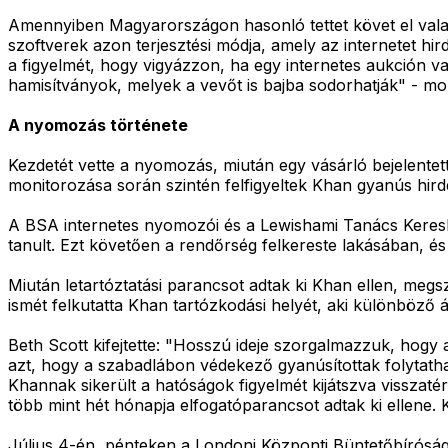
Amennyiben Magyarországon hasonló tettet követ el valaki
szoftverek azon terjesztési módja, amely az internetet hir
a figyelmét, hogy vigyázzon, ha egy internetes aukción v
hamisítványok, melyek a vevőt is bajba sodorhatják" - mo
A nyomozás története
Kezdetét vette a nyomozás, miután egy vásárló bejelente
monitorozása során szintén felfigyeltek Khan gyanús hirde
A BSA internetes nyomozói és a Lewishami Tanács Kereske
tanult. Ezt követően a rendőrség felkereste lakásában, és
Miután letartóztatási parancsot adtak ki Khan ellen, megs
ismét felkutatta Khan tartózkodási helyét, aki különböző 
Beth Scott kifejtette: "Hosszú ideje szorgalmazzuk, hogy
azt, hogy a szabadlábon védekező gyanúsítottak folytath
Khannak sikerült a hatóságok figyelmét kijátszva visszaté
több mint hét hónapja elfogatóparancsot adtak ki ellene. 
Július 4-én, pénteken a Londoni Központi Büntetőbíróságo