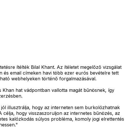
sre ítélték Bilal Khant. Az ítéletet megelőző vizsgálat
 és email címeken havi több ezer eurós bevételre tett
nálható webhelyeken történő forgalmazásával.
es Khan hat vádpontban vallotta magát bűnösnek, így
szerzésben.
ól illusztrálja, hogy az interneten sem burkolózhatnak
célja, hogy visszaszoruljon az internetes bűnözés, az
etes kalózkodás súlyos probléma, komoly jogi elrettentés
hessen."