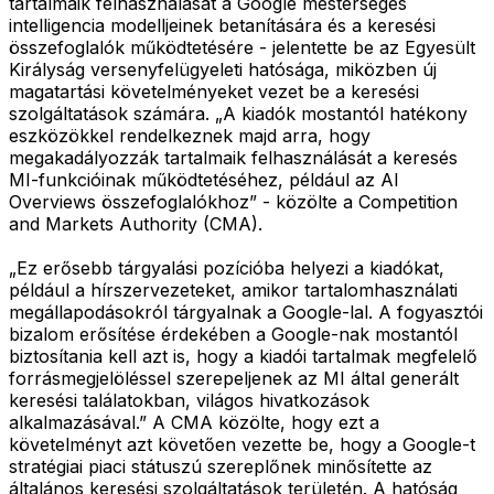
tartalmaik felhasználását a Google mesterséges
intelligencia modelljeinek betanítására és a keresési
összefoglalók működtetésére - jelentette be az Egyesült
Királyság versenyfelügyeleti hatósága, miközben új
magatartási követelményeket vezet be a keresési
szolgáltatások számára. „A kiadók mostantól hatékony
eszközökkel rendelkeznek majd arra, hogy
megakadályozzák tartalmaik felhasználását a keresés
MI-funkcióinak működtetéséhez, például az AI
Overviews összefoglalókhoz” - közölte a Competition
and Markets Authority (CMA).
„Ez erősebb tárgyalási pozícióba helyezi a kiadókat,
például a hírszervezeteket, amikor tartalomhasználati
megállapodásokról tárgyalnak a Google-lal. A fogyasztói
bizalom erősítése érdekében a Google-nak mostantól
biztosítania kell azt is, hogy a kiadói tartalmak megfelelő
forrásmegjelöléssel szerepeljenek az MI által generált
keresési találatokban, világos hivatkozások
alkalmazásával.” A CMA közölte, hogy ezt a
követelményt azt követően vezette be, hogy a Google-t
stratégiai piaci státuszú szereplőnek minősítette az
általános keresési szolgáltatások területén. A hatóság