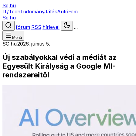
Sg.hu
IT/Tech
Tudomány
Játék
Autó
Film
Sg.hu
·
fórum
·
RSS
·
hírlevél
·
·
...
Menü
SG.hu
·
2026. június 5.
Új szabályokkal védi a médiát az
Egyesült Királyság a Google MI-
rendszereitől