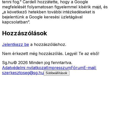
tenni fog.” Cardell hozzátette, hogy a Google
megfelelését folyamatosan figyelemmel kísérik majd, és
„a következő hetekben további intézkedéseket is
bejelentünk a Google keresési üzletágával
kapcsolatban”.
Hozzászólások
Jelentkezz be
a hozzászóláshoz.
Nem érkezett még hozzászólás. Legyél Te az első!
Sg
.hu
©
2026
Minden jog fenntartva.
Adatvédelmi nyilatkozat
Impresszum
Fórum
E-mail:
szerkesztoseg@sg.hu
Sütibeállítások