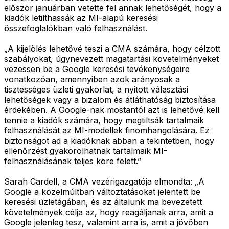
először januárban vetette fel annak lehetőségét, hogy a
kiadók letilthassák az MI-alapú keresési
összefoglalókban való felhasználást.
„A kijelölés lehetővé teszi a CMA számára, hogy célzott
szabályokat, úgynevezett magatartási követelményeket
vezessen be a Google keresési tevékenységeire
vonatkozóan, amennyiben azok arányosak a
tisztességes üzleti gyakorlat, a nyitott választási
lehetőségek vagy a bizalom és átláthatóság biztosítása
érdekében. A Google-nak mostantól azt is lehetővé kell
tennie a kiadók számára, hogy megtiltsák tartalmaik
felhasználását az MI-modellek finomhangolására. Ez
biztonságot ad a kiadóknak abban a tekintetben, hogy
ellenőrzést gyakorolhatnak tartalmaik MI-
felhasználásának teljes köre felett.”
Sarah Cardell, a CMA vezérigazgatója elmondta: „A
Google a közelmúltban változtatásokat jelentett be
keresési üzletágában, és az általunk ma bevezetett
követelmények célja az, hogy reagáljanak arra, amit a
Google jelenleg tesz, valamint arra is, amit a jövőben