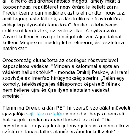
áll” a hétfő esti drónbehatolás mögött, amely miatt a
koppenhágai repülőteret négy órára le kellett zárni.
Frederiksen a dán médiának azt is elmondta, hogy „az,
amit tegnap este láttunk, a dán kritikus infrastruktúra
eddigi legsúlyosabb támadása”. Amikor a lehetséges
indítékról kérdezték, azt válaszolta: „A nyilvánvaló.
Zavart kelteni és nyugtalanságot okozni. Aggodalmat
kelteni. Megnézni, meddig lehet elmenni, és tesztelni a
határokat.”
Oroszország elutasította az esetleges részvételével
kapcsolatos vádakat. "Minden alkalommal alaptalan
vádakat hallunk tőlük” - mondta Dmitrij Peskov, a Kreml
szóvivője az Interfax hírügynökség szerint. „Talán egy
komoly, felelősségteljes álláspontot képviselő félnek
nem kellene újra és újra ilyen alaptalan vádakat
emelnie.”
Flemming Drejer, a dán PET hírszerző szolgálat műveleti
igazgatója
sajtótájékoztatón
elmondta, hogy a nemzeti
hatóságok minden irányból keresik az okot. "De
egyértelmű, hogy a jelenlegi fenyegetés és a nemzetközi
színtéren tapasztaltak alapján számolni kell velük” -