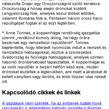
válaszolta Drejer egy Oroszországról szóló kérdésre.
Oroszország a hónap elején drónokat küldött
Lengyelország fölé, amelyek közül többet lelőttek,
valamint Románia fölé is. Pénteken három orosz harci
repülőgépet fogtak el az észt légtérben.
* Anne Tonnes, a koppenhágai rendőrség igazgatója
szerint „rendkívül komoly dolog, ha négy órára
bezárnak egy nemzetközi repülőteret”. Tonnes
bejelentette, hogy kiterjedt nyomozás indult a nemzeti és
nemzetközi hatóságokkal, köztük a szomszédos
Svédország és Norvégia hatóságaival, amelyek szintén
hasonló drónbehatolást tapasztaltak. A koppenhágai és
az oslói repülőtér is bezárt hétfőn késő este, miután
drónokat észleltek a légterükben, ami miatt a járatokat át
kellett irányítani vagy törölni, és több tízezer utas rekedt
ott.
Kapcsolódó cikkek és linkek
A gazdagok nem szeretik, ha az emberek tudják hová
repülnek
Az ír adatvédelmi hatóság vizsgálja a Ryanair