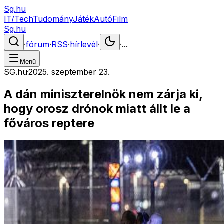
Sg.hu
IT/Tech
Tudomány
Játék
Autó
Film
Sg.hu
·
fórum
·
RSS
·
hírlevél
·
·
...
Menü
SG.hu
·
2025. szeptember 23.
A dán miniszterelnök nem zárja ki,
hogy orosz drónok miatt állt le a
főváros reptere