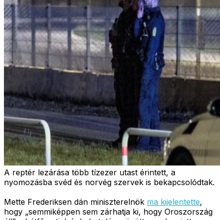
A reptér lezárása több tízezer utast érintett, a
nyomozásba svéd és norvég szervek is bekapcsolódtak.
Mette Frederiksen dán miniszterelnök
ma kijelentette
,
hogy „semmiképpen sem zárhatja ki, hogy Oroszország