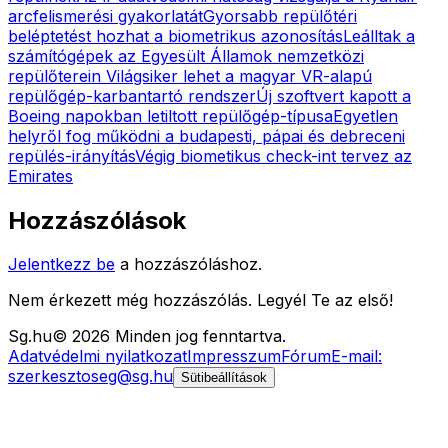
arcfelismerési gyakorlatát
Gyorsabb repülőtéri
beléptetést hozhat a biometrikus azonosítás
Leálltak a
számítógépek az Egyesült Államok nemzetközi
repülőterein
Világsiker lehet a magyar VR-alapú
repülőgép-karbantartó rendszer
Új szoftvert kapott a
Boeing napokban letiltott repülőgép-típusa
Egyetlen
helyről fog működni a budapesti, pápai és debreceni
repülés-irányítás
Végig biometikus check-int tervez az
Emirates
Hozzászólások
Jelentkezz be
a hozzászóláshoz.
Nem érkezett még hozzászólás. Legyél Te az első!
Sg
.hu
©
2026
Minden jog fenntartva.
Adatvédelmi nyilatkozat
Impresszum
Fórum
E-mail:
szerkesztoseg@sg.hu
Sütibeállítások