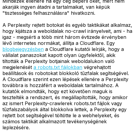
Mindezek ellenére ha egy cég beperli őket, mert nem
akarják ingyen átadni a tartalmaikat, van képük
"tisztességes felhasználásra" hivatkozni.
A Perplexity rejtett botokat és egyéb taktikákat alkalmaz,
hogy kijátsza a weboldalak no-crawl irányelveit, ami - ha
igaz - megsérti a több mint három évtizede érvényben
lévő internetes normákat, állítja a Cloudflare. Egy
blogbejegyzésben
a Cloudflare kutatói leírják, hogy a
vállalat panaszokat kapott olyan ügyfelektől, akik
tiltották a Perplexity botjainak weboldalukon való
megjelenését
a robots.txt fájlokban
végrehajtott
beállítások és robotokat blokkoló tűzfalak segítségével.
A Cloudflare szerint ezen lépések ellenére a Perplexity
továbbra is hozzáfért a weboldalak tartalmához. A
kutatók elmondták, hogy ezt követően maguk is
tesztelték a rendszert, és megállapították, hogy amikor
az ismert Perplexity-crawlerek robots.txt fájlok vagy
tűzfalszabályok által blokkolva lettek, a Perplexity egy
rejtett bot segítségével töltötte le a webhelyeket, és
számos taktikát alkalmazott tevékenységének
leplezésére.