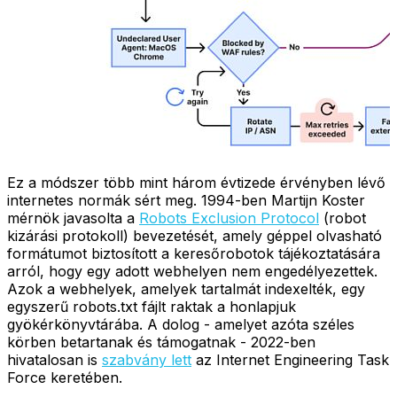
Ez a módszer több mint három évtizede érvényben lévő
internetes normák sért meg. 1994-ben Martijn Koster
mérnök javasolta a
Robots Exclusion Protocol
(robot
kizárási protokoll) bevezetését, amely géppel olvasható
formátumot biztosított a keresőrobotok tájékoztatására
arról, hogy egy adott webhelyen nem engedélyezettek.
Azok a webhelyek, amelyek tartalmát indexelték, egy
egyszerű robots.txt fájlt raktak a honlapjuk
gyökérkönyvtárába. A dolog - amelyet azóta széles
körben betartanak és támogatnak - 2022-ben
hivatalosan is
szabvány lett
az Internet Engineering Task
Force keretében.