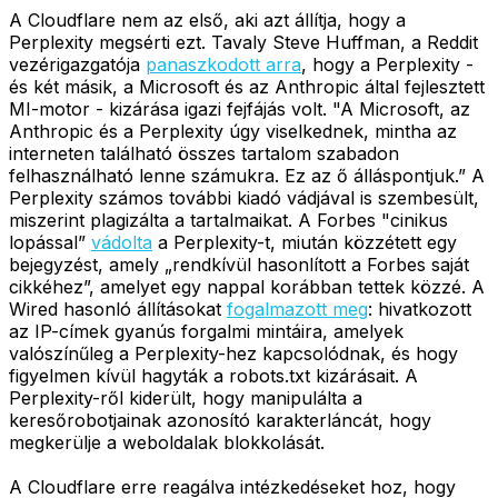
A Cloudflare nem az első, aki azt állítja, hogy a
Perplexity megsérti ezt. Tavaly Steve Huffman, a Reddit
vezérigazgatója
panaszkodott arra
, hogy a Perplexity -
és két másik, a Microsoft és az Anthropic által fejlesztett
MI-motor - kizárása igazi fejfájás volt. "A Microsoft, az
Anthropic és a Perplexity úgy viselkednek, mintha az
interneten található összes tartalom szabadon
felhasználható lenne számukra. Ez az ő álláspontjuk.” A
Perplexity számos további kiadó vádjával is szembesült,
miszerint plagizálta a tartalmaikat. A Forbes "cinikus
lopással”
vádolta
a Perplexity-t, miután közzétett egy
bejegyzést, amely „rendkívül hasonlított a Forbes saját
cikkéhez”, amelyet egy nappal korábban tettek közzé. A
Wired hasonló állításokat
fogalmazott meg
: hivatkozott
az IP-címek gyanús forgalmi mintáira, amelyek
valószínűleg a Perplexity-hez kapcsolódnak, és hogy
figyelmen kívül hagyták a robots.txt kizárásait. A
Perplexity-ről kiderült, hogy manipulálta a
keresőrobotjainak azonosító karakterláncát, hogy
megkerülje a weboldalak blokkolását.
A Cloudflare erre reagálva intézkedéseket hoz, hogy