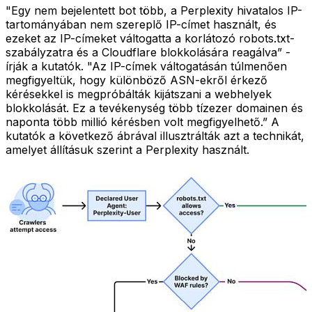
"Egy nem bejelentett bot több, a Perplexity hivatalos IP-
tartományában nem szereplő IP-címet használt, és
ezeket az IP-címeket váltogatta a korlátozó robots.txt-
szabályzatra és a Cloudflare blokkolására reagálva” -
írják a kutatók. "Az IP-címek váltogatásán túlmenően
megfigyeltük, hogy különböző ASN-ekről érkező
kérésekkel is megpróbálták kijátszani a webhelyek
blokkolását. Ez a tevékenység több tízezer domainen és
naponta több millió kérésben volt megfigyelhető.” A
kutatók a következő ábrával illusztrálták azt a technikát,
amelyet állításuk szerint a Perplexity használt.